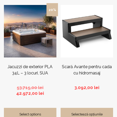
Acest
20%
produs
are
mai
multe
variații.
Opțiunile
pot
fi
alese
în
pagina
Jacuzzi de exterior PLA
Scară Avante pentru cada
produsului.
34L – 3 locuri, SUA
cu hidromasaj
Prețul
53.715,00
lei
3.092,00
lei
inițial
Prețul
42.972,00
lei
a
curent
fost:
este:
53.715,00 lei.
42.972,00 lei.
Select options
Selectează opțiunile