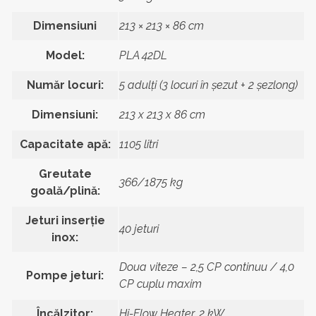
Dimensiuni
213 × 213 × 86 cm
Model:
PLA 42DL
Număr locuri:
5 adulți (3 locuri în șezut + 2 șezlong)
Dimensiuni:
213 x 213 x 86 cm
Capacitate apă:
1105 litri
Greutate
366/1875 kg
goală/plină:
Jeturi inserție
40 jeturi
inox:
Doua viteze – 2,5 CP continuu / 4,0
Pompe jeturi:
CP cuplu maxim
Încălzitor:
Hi-Flow Heater, 2 kW