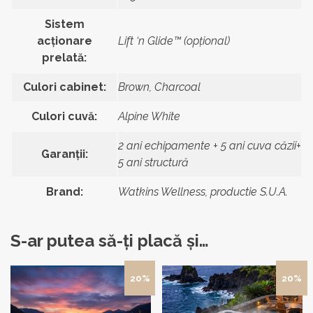
Sistem
acționare
Lift ‘n Glide™ (opţional)
prelată:
Culori cabinet:
Brown, Charcoal
Culori cuvă:
Alpine White
2 ani echipamente + 5 ani cuva căzii+
Garanții:
5 ani structură
Brand:
Watkins Wellness, productie S.U.A.
S-ar putea să-ți placă și…
20%
20%