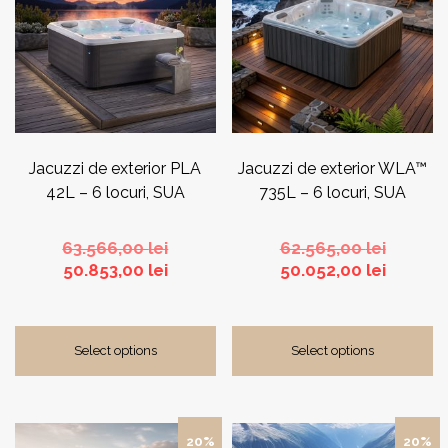
Jacuzzi de exterior PLA
Jacuzzi de exterior WLA™
42L – 6 locuri, SUA
735L – 6 locuri, SUA
Prețul
Prețul
63.566,00
lei
62.565,00
lei
Prețul
inițial
inițial
Prețul
50.853,00
lei
50.052,00
lei
curent
a
a
curent
este:
fost:
fost:
este:
50.853,00 lei.
63.566,00 lei.
62.565,0
50.052,0
Select options
Select options
20%
20%