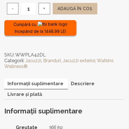
ADAUGĂ ÎN COȘ
Cantitate
Jacuzzi
de
Cumpără cu
exterior
începând de la 1448.99 LEI
PLA
42DL
-
5
SKU:
WWPLA42DL
locuri,
Categorii:
Jacuzzi
,
Branduri
,
Jacuzzi exterior
,
Watkins
SUA
Wellness®
Informații suplimentare
Descriere
Livrare și plată
Informații suplimentare
Greutate
366 kg