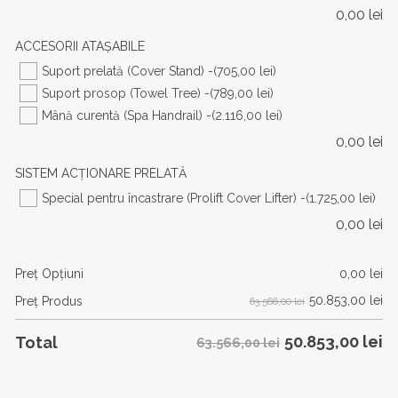
0,00
lei
ACCESORII ATAȘABILE
Suport prelată (Cover Stand) -
(705,00 lei)
Suport prosop (Towel Tree) -
(789,00 lei)
Mână curentă (Spa Handrail) -
(2.116,00 lei)
0,00
lei
SISTEM ACȚIONARE PRELATĂ
Special pentru încastrare (Prolift Cover Lifter) -
(1.725,00 lei)
0,00
lei
Preţ Opţiuni
0,00
lei
50.853,00
lei
Preţ Produs
63.566,00 lei
50.853,00
lei
Total
63.566,00 lei