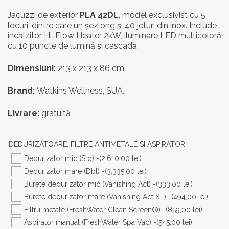
inițial
curen
Jacuzzi de exterior
PLA 42DL
, model exclusivist cu 5
locuri, dintre care un șezlong și 40 jeturi din inox. Include
a
este:
încălzitor Hi-Flow Heater 2kW, iluminare LED multicoloră
fost:
50.853
cu 10 puncte de lumină și cascadă.
63.566,00 lei.
Dimensiuni:
213 x 213 x 86 cm.
Brand:
Watkins Wellness, SUA.
Livrare:
gratuită
DEDURIZATOARE, FILTRE ANTIMETALE SI ASPIRATOR
Dedurizator mic (Std) -
(2.610,00 lei)
Dedurizator mare (Dbl) -
(3.335,00 lei)
Burete dedurizator mic (Vanishing Act) -
(333,00 lei)
Burete dedurizator mare (Vanishing Act XL) -
(494,00 lei)
Filtru metale (FreshWater Clean Screen®) -
(859,00 lei)
Aspirator manual (FreshWater Spa Vac) -
(545,00 lei)