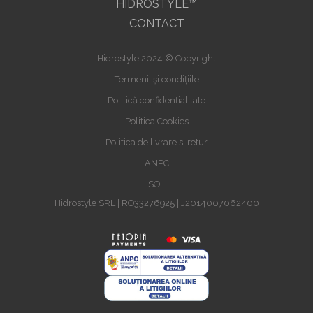
HIDROSTYLE™
CONTACT
Hidrostyle 2024 © Copyright
Termenii și condițiile
Politică confidențialitate
Politica Cookies
Politica de livrare si retur
ANPC
SOL
Hidrostyle SRL | RO33276925 | J2014007062400