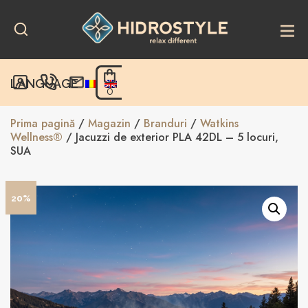
Skip
to
content
LANGUAGE
0
Prima pagină
/
Magazin
/
Branduri
/
Watkins
Wellness®
/ Jacuzzi de exterior PLA 42DL – 5 locuri,
SUA
20%