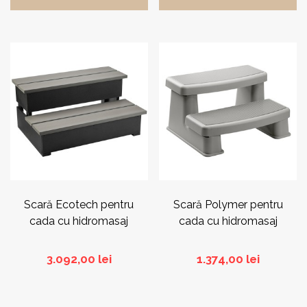
Acest
Acest
produs
produs
are
are
mai
mai
multe
multe
variații.
variații.
Opțiunile
Opțiunile
pot
pot
fi
fi
alese
alese
în
în
pagina
pagina
Scară Ecotech pentru
Scară Polymer pentru
produsului.
produsului.
cada cu hidromasaj
cada cu hidromasaj
3.092,00
lei
1.374,00
lei