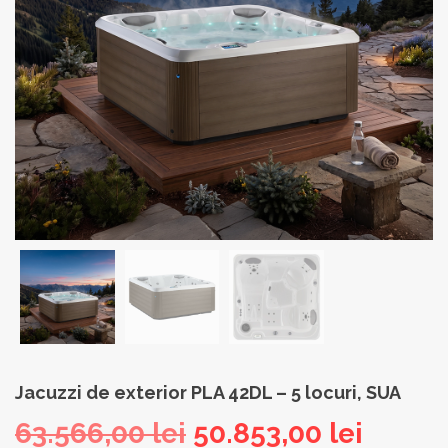
Jacuzzi de exterior PLA 42DL – 5 locuri, SUA
Prețul
Prețul
63.566,00
lei
50.853,00
lei