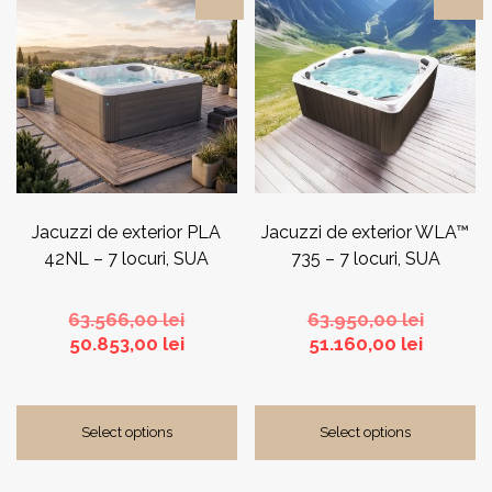
Jacuzzi de exterior PLA
Jacuzzi de exterior WLA™
42NL – 7 locuri, SUA
735 – 7 locuri, SUA
Prețul
Prețul
63.566,00
lei
63.950,00
lei
Prețul
inițial
Prețul
inițial
50.853,00
lei
51.160,00
lei
curent
a
curent
a
este:
fost:
este:
fost:
50.853,00 lei.
63.566,00 lei.
51.160,0
63.950,0
Select options
Select options