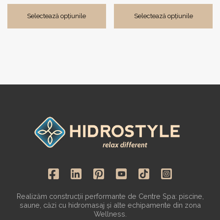
Selectează opțiunile
Selectează opțiunile
Realizăm construcții performante de Centre Spa: piscine,
saune, căzi cu hidromasaj și alte echipamente din zona
Wellness.