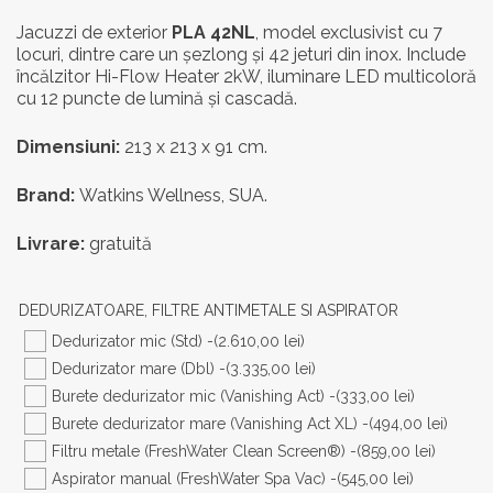
inițial
curen
Jacuzzi de exterior
PLA 42NL
, model exclusivist cu 7
locuri, dintre care un șezlong și 42 jeturi din inox. Include
a
este:
încălzitor Hi-Flow Heater 2kW, iluminare LED multicoloră
fost:
50.853
cu 12 puncte de lumină și cascadă.
63.566,00 lei.
Dimensiuni:
213 x 213 x 91 cm.
Brand:
Watkins Wellness, SUA.
Livrare:
gratuită
DEDURIZATOARE, FILTRE ANTIMETALE SI ASPIRATOR
Dedurizator mic (Std) -
(2.610,00 lei)
Dedurizator mare (Dbl) -
(3.335,00 lei)
Burete dedurizator mic (Vanishing Act) -
(333,00 lei)
Burete dedurizator mare (Vanishing Act XL) -
(494,00 lei)
Filtru metale (FreshWater Clean Screen®) -
(859,00 lei)
Aspirator manual (FreshWater Spa Vac) -
(545,00 lei)