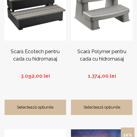
mai
mai
multe
multe
variații.
variații.
Opțiunile
Opțiunile
pot
pot
fi
fi
alese
alese
în
în
pagina
pagina
Scară Ecotech pentru
Scară Polymer pentru
produsului.
produsului.
cada cu hidromasaj
cada cu hidromasaj
3.092,00
lei
1.374,00
lei
Selectează opțiunile
Selectează opțiunile
Acest
20%