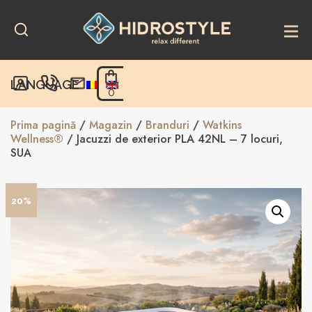
Skip
to
content
LANGUAGE
0
Prima pagină
/
Magazin
/
Branduri
/
Watkins
Wellness®
/ Jacuzzi de exterior PLA 42NL – 7 locuri,
SUA
20%