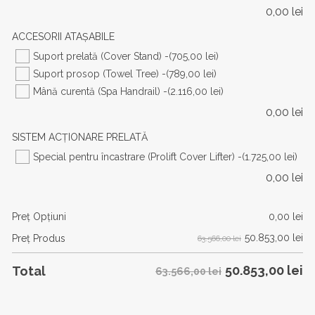
0,00
lei
ACCESORII ATAȘABILE
Suport prelată (Cover Stand) -
(705,00 lei)
Suport prosop (Towel Tree) -
(789,00 lei)
Mână curentă (Spa Handrail) -
(2.116,00 lei)
0,00
lei
SISTEM ACȚIONARE PRELATĂ
Special pentru încastrare (Prolift Cover Lifter) -
(1.725,00 lei)
0,00
lei
Preţ Opţiuni
0,00
lei
50.853,00
lei
Preţ Produs
63.566,00 lei
50.853,00
lei
Total
63.566,00 lei