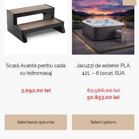
produs
are
mai
multe
variații.
Opțiunile
pot
fi
alese
în
pagina
Scară Avante pentru cada
Jacuzzi de exterior PLA
produsului.
cu hidromasaj
42L – 6 locuri, SUA
Prețul
3.092,00
lei
63.566,00
lei
Prețul
inițial
50.853,00
lei
curent
a
este:
fost:
50.853,0
63.566,0
Selectează opțiunile
Select options