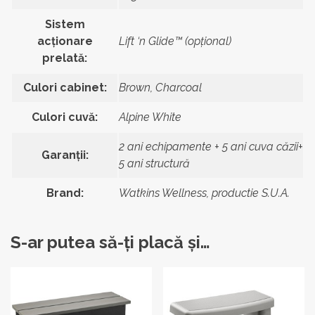
Sistem
acționare
Lift ‘n Glide™ (opţional)
prelată:
Culori cabinet:
Brown, Charcoal
Culori cuvă:
Alpine White
2 ani echipamente + 5 ani cuva căzii+
Garanții:
5 ani structură
Brand:
Watkins Wellness, productie S.U.A.
S-ar putea să-ți placă și…
Acest
Acest
produs
produs
are
are