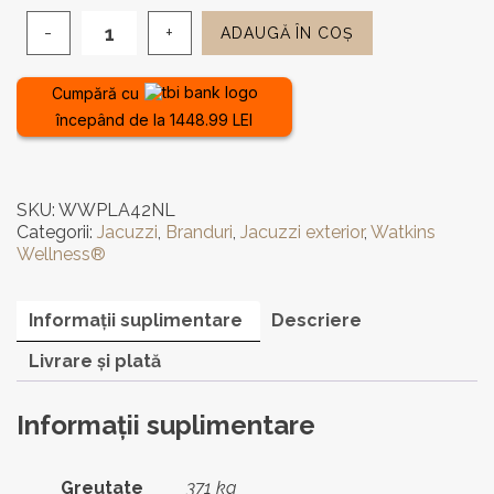
ADAUGĂ ÎN COȘ
Cantitate
Jacuzzi
de
Cumpără cu
exterior
începând de la 1448.99 LEI
PLA
42NL
-
7
SKU:
WWPLA42NL
locuri,
Categorii:
Jacuzzi
,
Branduri
,
Jacuzzi exterior
,
Watkins
SUA
Wellness®
Informații suplimentare
Descriere
Livrare și plată
Informații suplimentare
Greutate
371 kg