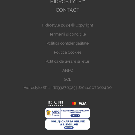
HIDROSTYLE™
CONTACT
Hidrostyle 2024 © Copyright
Termenii și condițiile
Politică confidențialitate
Politica Cookies
Politica de livrare si retur
ANPC
SOL
Hidrostyle SRL | RO33276925 | J2014007062400