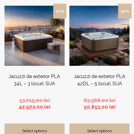
20%
20%
Jacuzzi de exterior PLA
Jacuzzi de exterior PLA
34L – 3 locuri, SUA
42DL – 5 locuri, SUA
Prețul
Prețul
53.715,00
lei
63.566,00
lei
inițial
Prețul
Prețul
inițial
42.972,00
lei
50.853,00
lei
a
curent
curent
a
fost:
este:
este:
fost:
53.715,00 lei.
42.972,00 lei.
50.853,0
63.566,0
Select options
Select options