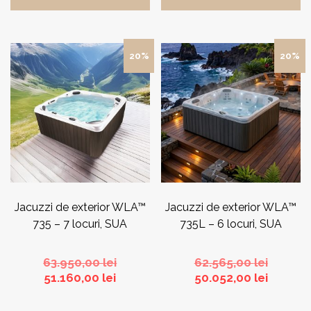
20%
20%
Jacuzzi de exterior WLA™
Jacuzzi de exterior WLA™
735 – 7 locuri, SUA
735L – 6 locuri, SUA
Prețul
Prețul
63.950,00
lei
62.565,00
lei
Prețul
inițial
inițial
Prețul
51.160,00
lei
50.052,00
lei
curent
a
a
curent
este:
fost:
fost:
este: