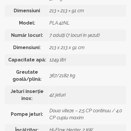
Dimensiuni
213 × 213 × 91 cm
Model:
PLA 42NL
Număr locuri:
7 adulți (7 locuri în șezut)
Dimensiuni:
213 x 213 x 91 cm
Capacitate apă:
1249 litri
Greutate
367/2182 kg
goală/plină:
Jeturi inserție
42 jeturi
inox:
Doua viteze – 2,5 CP continuu / 4,0
Pompe jeturi:
CP cuplu maxim
Încălzitor:
Hi-Flow Heater, 2 kW