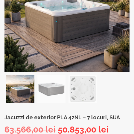
Jacuzzi de exterior PLA 42NL – 7 locuri, SUA
Prețul
Prețul
63.566,00
lei
50.853,00
lei