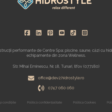
rucții performante de Centre Spa: piscine, saune, căzi cu hid
echipamente din zona Wellness.
Str. Mihai Eminescu, Nr. 18, Tunari, Ilfov (077180)
office@dev2.hidrostyle.ro
0747 060 060
i condițiile
Politică confidențialitate
Politica Cookies
Poli