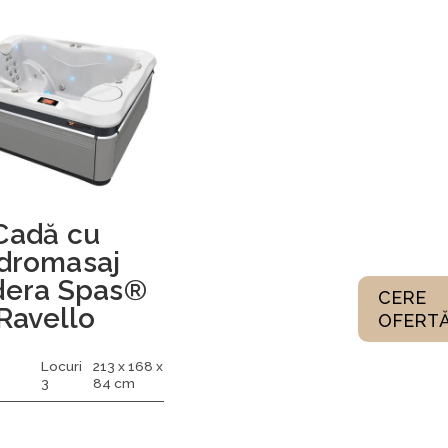
Cadă cu
idromasaj
dera Spas®
CERE
Ravello
OFERT
Locuri
213 x 168 x
3
84 cm