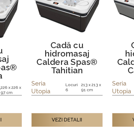
Cadă cu
u
hidromasaj
h
aj
Caldera Spas®
Cal
pas®
Tahitian
C
a
Seria
Seria
Locuri
213 x 213 x
226 x 226 x
6
91 cm
7
Utopia
Utopia
97 cm
I
VEZI DETALII