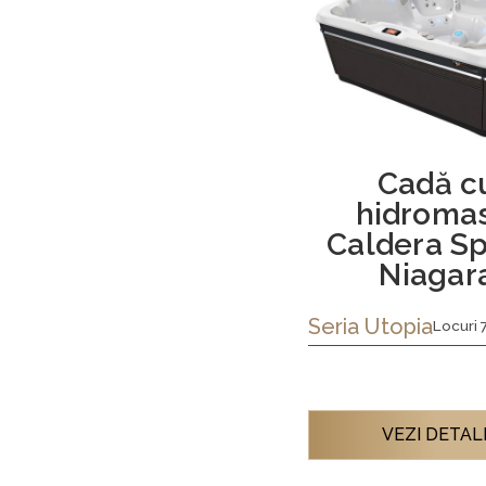
Cadă c
hidromas
Caldera S
Niagar
Seria
Utopia
Locuri 
VEZI DETALI