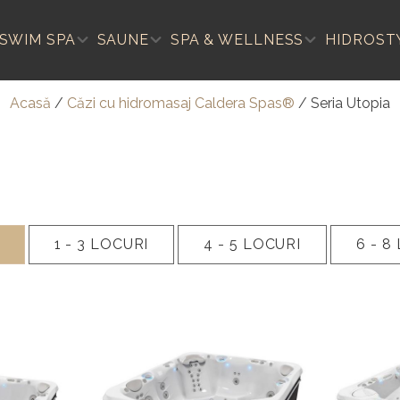
SWIM SPA
SAUNE
SPA & WELLNESS
HIDROST
Acasă
/
Căzi cu hidromasaj Caldera Spas®
/
Seria Utopia
1 - 3
LOCURI
4 - 5
LOCURI
6 - 8