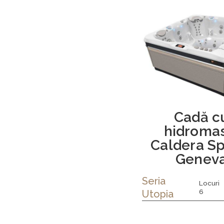
Cadă c
hidromas
Caldera S
Genev
Seria
Locuri
6
Utopia