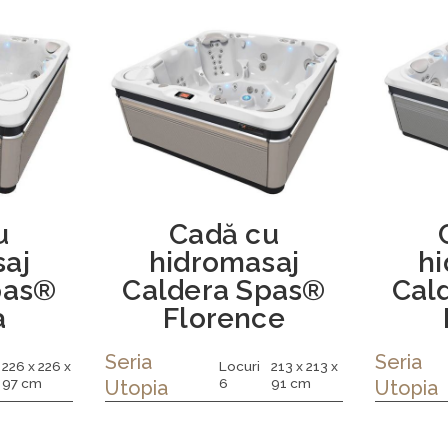
u
Cadă cu
aj
hidromasaj
h
pas®
Caldera Spas®
Cal
a
Florence
Seria
Seria
226 x 226 x
Locuri
213 x 213 x
97 cm
6
91 cm
Utopia
Utopia