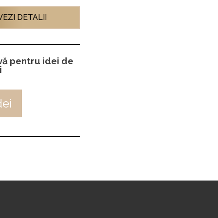
VEZI DETALII
-vă pentru idei de
i
dei