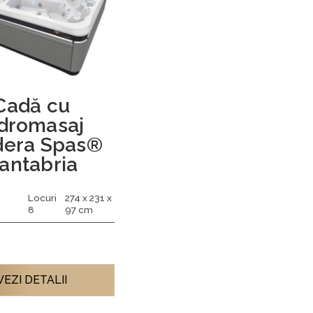
Cadă cu
idromasaj
dera Spas®
antabria
Locuri
274 x 231 x
8
97 cm
VEZI DETALII