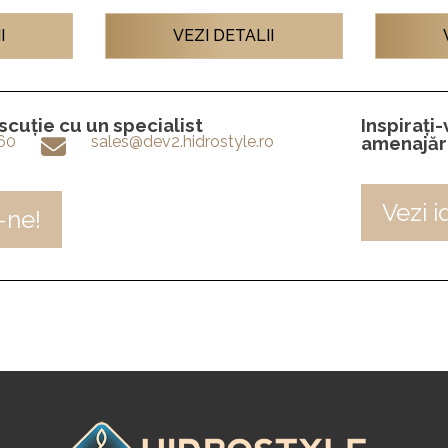
I
VEZI DETALII
cuție cu un specialist
Inspirați
60
sales@dev2.hidrostyle.ro
amenajăr
Vezi i
-ne!