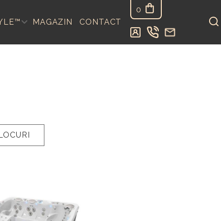
0
YLE™
MAGAZIN
CONTACT
LOCURI