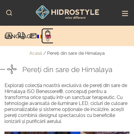
Skip
to
content
LANGUAGE
0
Acasă
/
Pereți din sare de Himalaya
Pereți din sare de Himalaya
Explorați colecția noastră exclusivă de pereți din sare de
Himalaya ISO Benessere®, concepuți pentru a
transforma orice spațiu într-un sanctuar terapeutic. Cu
tehnologie avansată de iluminare LED, cicluri de culoare
personalizabile și sisteme opționale de încălzire, acești
pereți combină designul spectaculos cu beneficiile
ionizării și purificării aerului.