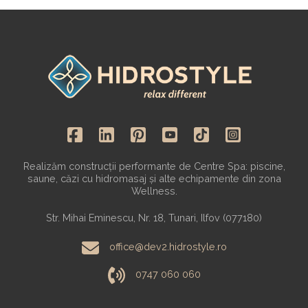
Realizăm construcții performante de Centre Spa: piscine,
saune, căzi cu hidromasaj și alte echipamente din zona
Wellness.
Str. Mihai Eminescu, Nr. 18, Tunari, Ilfov (077180)
office@dev2.hidrostyle.ro
0747 060 060