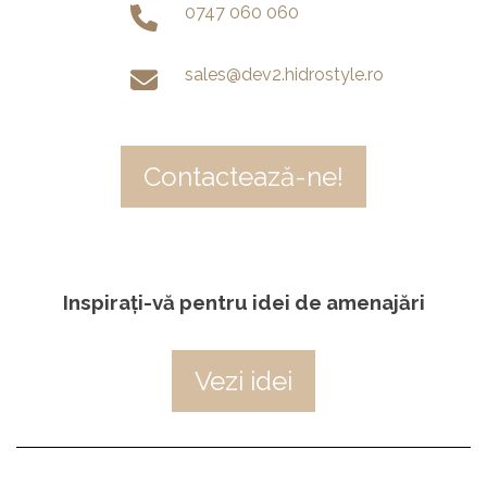
0747 060 060
sales@dev2.hidrostyle.ro
Contactează-ne!
Inspirați-vă pentru idei de amenajări
Vezi idei