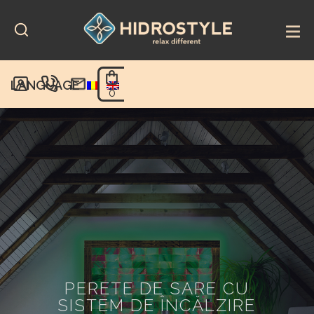
Skip
to
content
LANGUAGE
0
PERETE DE SARE CU
SISTEM DE ÎNCĂLZIRE