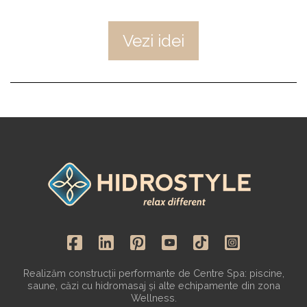
Vezi idei
Realizăm construcții performante de Centre Spa: piscine,
saune, căzi cu hidromasaj și alte echipamente din zona
Wellness.