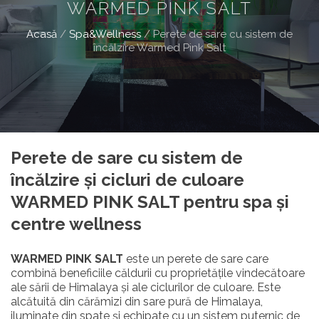
WARMED PINK SALT
Acasă
/
Spa&Wellness
/
Perete de sare cu sistem de
încălzire Warmed Pink Salt
Perete de sare cu sistem de
încălzire și cicluri de culoare
WARMED PINK SALT pentru spa și
centre wellness
WARMED PINK SALT
este un perete de sare care
combină beneficiile căldurii cu proprietățile vindecătoare
ale sării de Himalaya și ale ciclurilor de culoare. Este
alcătuită din cărămizi din sare pură de Himalaya,
iluminate din spate și echipate cu un sistem puternic de