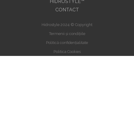
HIDROSTYLE™
CONTACT
Hidrostyle 2024 © Copyright
Termenii și condițiile
Politică confidențialitate
Politica Cookies
Politica de livrare si retur
ANPC
SOL
Hidrostyle SRL | RO33276925 | J2014007062400