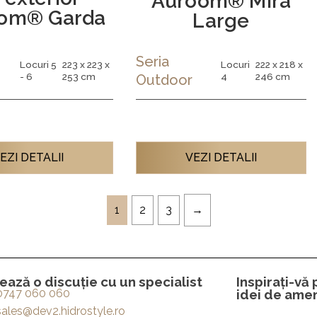
Auroom® Mira
om® Garda
Large
Seria
Locuri 5
223 x 223 x
Locuri
222 x 218 x
- 6
253 cm
4
246 cm
Outdoor
EZI DETALII
VEZI DETALII
1
2
3
ază o discuție cu un specialist
Inspirați-vă
0747 060 060
idei de amen
sales@dev2.hidrostyle.ro