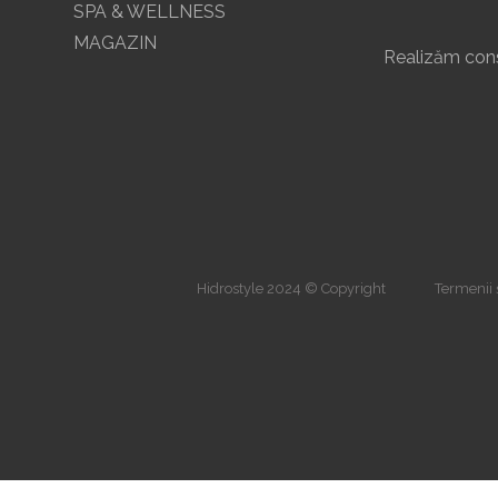
SPA & WELLNESS
MAGAZIN
Realizăm const
Hidrostyle 2024 © Copyright
Termenii ș