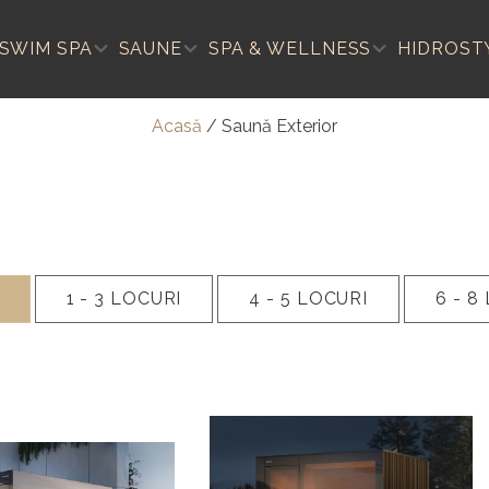
SWIM SPA
SAUNE
SPA & WELLNESS
HIDROST
Acasă
/
Saună Exterior
1 - 3
LOCURI
4 - 5
LOCURI
6 - 8