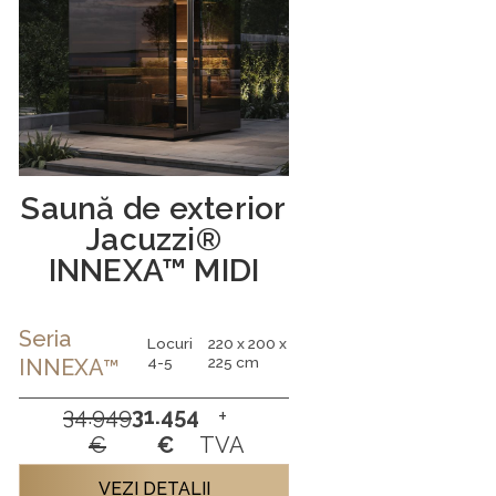
Saună de exterior
Jacuzzi®
INNEXA™ MIDI
Seria
Locuri
220 x 200 x
4-5
225 cm
INNEXA™
34.949
31.454
+
€
€
TVA
VEZI DETALII