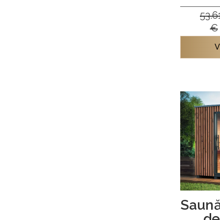
53.6
€
V
Saună
de