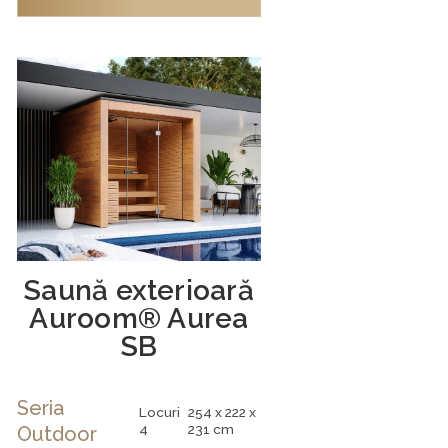
Saună exterioară
Auroom® Aurea
SB
Seria
Locuri
254 x 222 x
4
231 cm
Outdoor