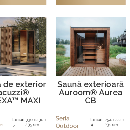
 de exterior
Saună exterioară
acuzzi®
Auroom® Aurea
EXA™ MAXI
CB
Seria
Locuri
330 x 230 x
Locuri
254 x 222 x
5
235 cm
4
231 cm
™
Outdoor