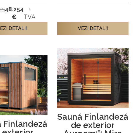
15
48.254
+
€
TVA
EZI DETALII
VEZI DETALII
Saună Finlandeză
 Finlandeză
de exterior
 exterior