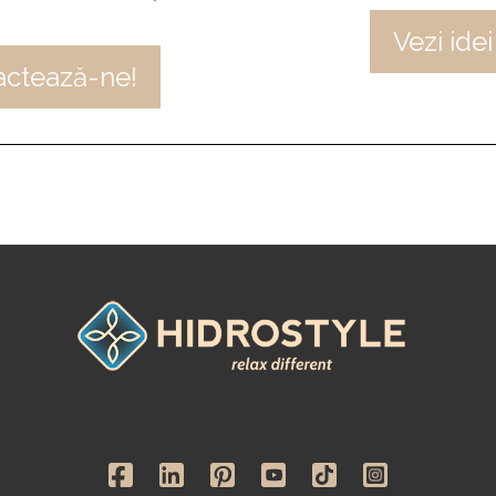
Vezi idei
actează-ne!