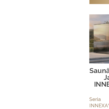
Saună
J
INN
Seria
INNEXA