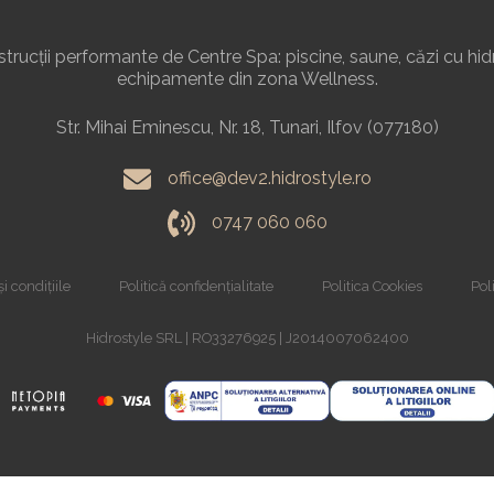
rucții performante de Centre Spa: piscine, saune, căzi cu hid
echipamente din zona Wellness.
Str. Mihai Eminescu, Nr. 18, Tunari, Ilfov (077180)
office@dev2.hidrostyle.ro
0747 060 060
i condițiile
Politică confidențialitate
Politica Cookies
Poli
Hidrostyle SRL | RO33276925 | J2014007062400