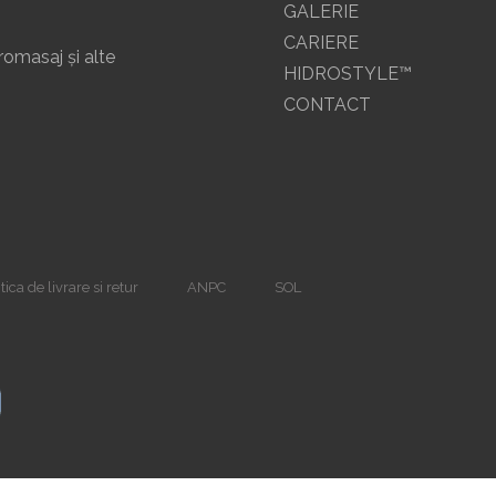
GALERIE
CARIERE
romasaj și alte
HIDROSTYLE™
CONTACT
tica de livrare si retur
ANPC
SOL