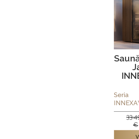
Saună
J
INN
Seria
INNEXA
33.4
€
V