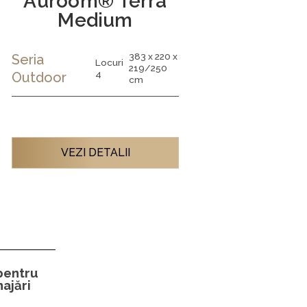
Auroom® Terra
Medium
383 x 220 x
Seria
Locuri
219/250
4
Outdoor
cm
VEZI DETALII
 pentru
ajări