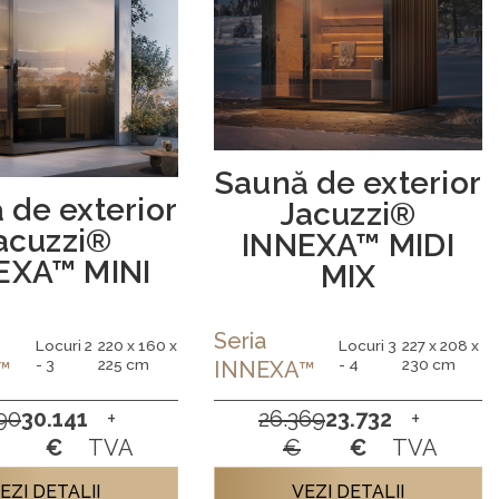
Saună de exterior
 de exterior
Jacuzzi®
acuzzi®
INNEXA™ MIDI
EXA™ MINI
MIX
Seria
Locuri 2
220 x 160 x
Locuri 3
227 x 208 x
- 3
225 cm
- 4
230 cm
™
INNEXA™
90
30.141
+
26.369
23.732
+
€
TVA
€
€
TVA
EZI DETALII
VEZI DETALII