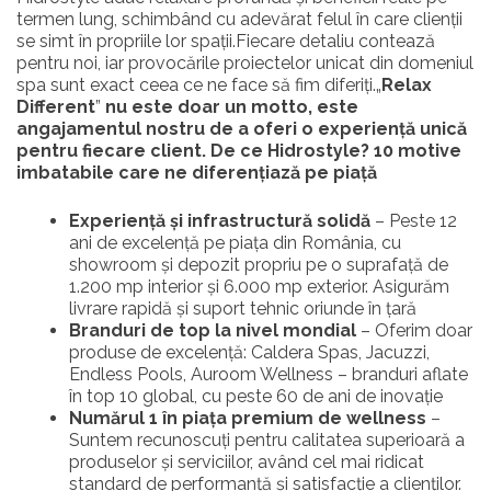
termen lung, schimbând cu adevărat felul în care clienții
se simt în propriile lor spații.Fiecare detaliu contează
pentru noi, iar provocările proiectelor unicat din domeniul
spa sunt exact ceea ce ne face să fim diferiți.„
Relax
Different
”
nu este doar un motto, este
angajamentul nostru de a oferi o experiență unică
pentru fiecare client.
De ce Hidrostyle? 10 motive
imbatabile care ne diferențiază pe piață
Experiență și infrastructură solidă
– Peste 12
ani de excelență pe piața din România, cu
showroom și depozit propriu pe o suprafață de
1.200 mp interior și 6.000 mp exterior. Asigurăm
livrare rapidă și suport tehnic oriunde în țară
Branduri de top la nivel mondial
– Oferim doar
produse de excelență: Caldera Spas, Jacuzzi,
Endless Pools, Auroom Wellness – branduri aflate
în top 10 global, cu peste 60 de ani de inovație
Numărul 1 în piața premium de wellness
–
Suntem recunoscuți pentru calitatea superioară a
produselor și serviciilor, având cel mai ridicat
standard de performanță și satisfacție a clienților.