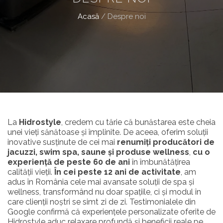
Acasă
/
Despre noi
La
Hidrostyle
, credem cu tărie că bunăstarea este cheia
unei vieți sănătoase și împlinite. De aceea, oferim soluții
inovative susținute de cei mai
renumiți producători de
jacuzzi, swim spa, saune și produse wellness
,
cu o
experiență de peste 60 de ani
în îmbunătățirea
calității vieții.
În cei peste 12 ani de activitate
, am
adus în România cele mai avansate soluții de spa și
wellness, transformând nu doar spațiile, ci și modul în
care clienții noștri se simt zi de zi. Testimonialele din
Google confirmă că experiențele personalizate oferite de
Hidrostyle aduc relaxare profundă și beneficii reale pe