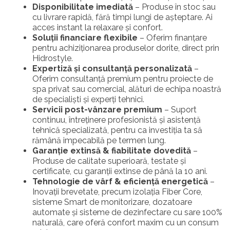
Disponibilitate imediată
– Produse în stoc sau
cu livrare rapidă, fără timpi lungi de așteptare. Ai
acces instant la relaxare și confort.
Soluții financiare flexibile
– Oferim finanțare
pentru achiziționarea produselor dorite, direct prin
Hidrostyle.
Expertiză și consultanță personalizată
–
Oferim consultanță premium pentru proiecte de
spa privat sau comercial, alături de echipa noastră
de specialiști și experți tehnici.
Servicii post-vânzare premium
– Suport
continuu, întreținere profesionistă și asistență
tehnică specializată, pentru ca investiția ta să
rămână impecabilă pe termen lung.
Garanție extinsă & fiabilitate dovedită
–
Produse de calitate superioară, testate și
certificate, cu garanții extinse de până la 10 ani.
Tehnologie de vârf & eficiență energetică
–
Inovații brevetate, precum izolația Fiber Core,
sisteme Smart de monitorizare, dozatoare
automate și sisteme de dezinfectare cu sare 100%
naturală, care oferă confort maxim cu un consum