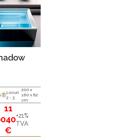
hadow
200 x
Locuri
e®
160 x 82
2 - 3
cm
11
+21%
040
0
TVA
€