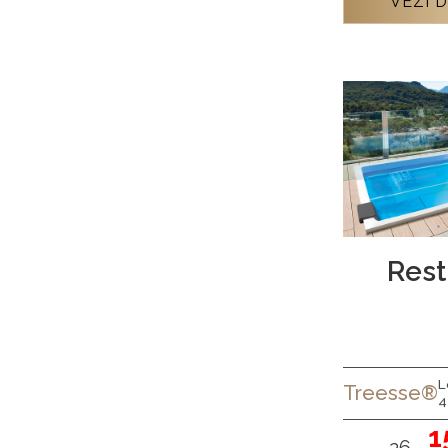
VEZI D
Rest
L
Treesse®
4
1
26