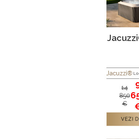
Jacuzzi
Jacuzzi®
Lo
14
6
850
€
VEZI D