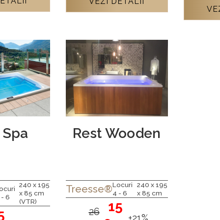
ETALII
VEZI DETALII
VE
 Spa
Rest Wooden
240 x 195
Locuri
240 x 195
Treesse®
ocuri
x 85 cm
4 - 6
x 85 cm
 - 6
(VTR)
15
26
5
+21%