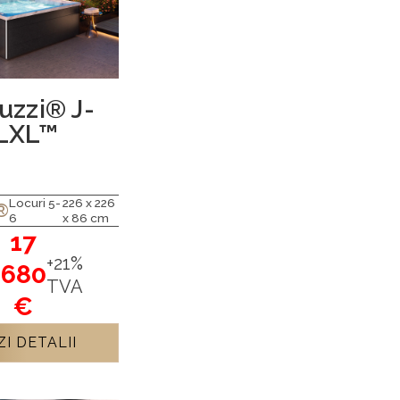
uzzi® J-
LXL™
Locuri 5-
226 x 226
®
6
x 86 cm
17
+21%
680
TVA
€
ZI DETALII