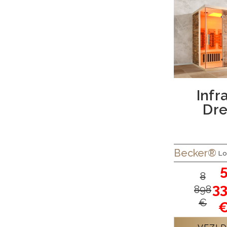
Infr
Dr
Becker®
Lo
8
3
898
€