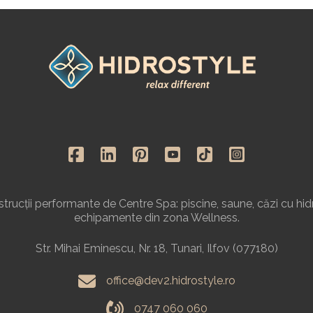
rucții performante de Centre Spa: piscine, saune, căzi cu hid
echipamente din zona Wellness.
Str. Mihai Eminescu, Nr. 18, Tunari, Ilfov (077180)
office@dev2.hidrostyle.ro
0747 060 060