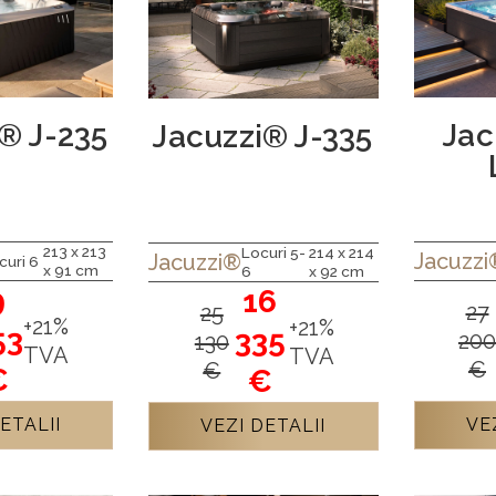
® J-235
Jac
Jacuzzi® J-335
213 x 213
Locuri 5-
214 x 214
Jacuzzi
Jacuzzi®
curi 6
x 91 cm
6
x 92 cm
9
16
27
25
+21%
+21%
53
335
200
130
TVA
TVA
€
€
€
€
ETALII
VE
VEZI DETALII