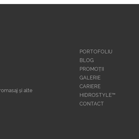
PORTOFOLIU
BLOG
PROMOŢII
GALERIE
CARIERE
romasaj și alte
HIDROSTYLE™
CONTACT