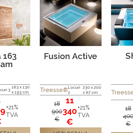
a 163
S
Fusion Active
eam
163 x 130
Locuri
230 x 200
Treesse®
curi 3
Treess
x 193 cm
2
x 67 cm
5
11
18
+21%
+21%
18
39
340
900
TVA
TVA
40
€
€
€
€