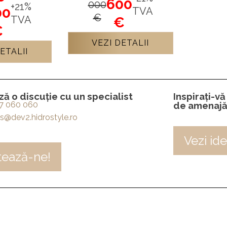
600
000
+21%
00
TVA
€
TVA
€
€
VEZI DETALII
ETALII
 o discuție cu un specialist
Inspirați-vă
7 060 060
de amenajă
s@dev2.hidrostyle.ro
Vezi ide
tează-ne!