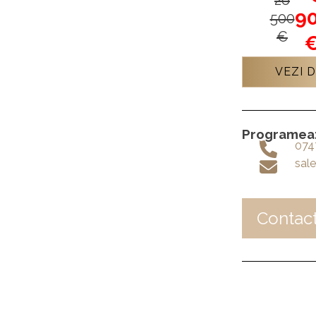
9
500
€
VEZI D
Programează
074
sale
Contac