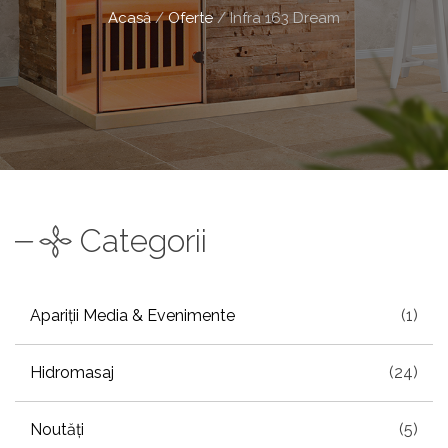
Acasă
/
Oferte
/
Infra 163 Dream
Categorii
Apariții Media & Evenimente
(1)
Hidromasaj
(24)
Noutăți
(5)