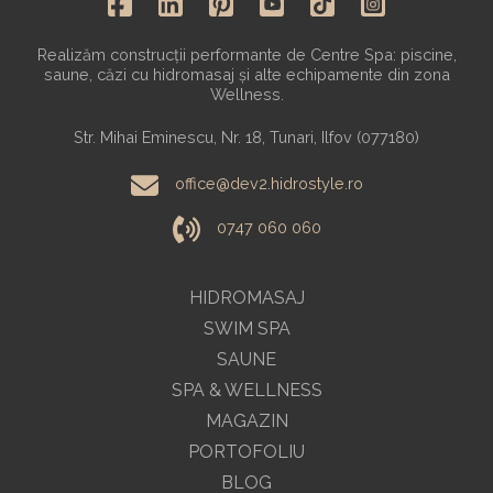
Realizăm construcții performante de Centre Spa: piscine,
saune, căzi cu hidromasaj și alte echipamente din zona
Wellness.
Str. Mihai Eminescu, Nr. 18, Tunari, Ilfov (077180)
office@dev2.hidrostyle.ro
0747 060 060
HIDROMASAJ
SWIM SPA
SAUNE
SPA & WELLNESS
MAGAZIN
PORTOFOLIU
BLOG