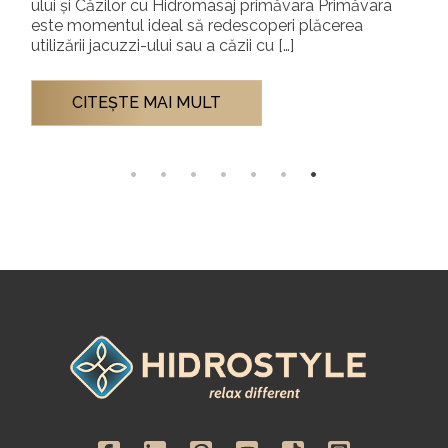
Tradițională? Cultura saunei a fost întotdeauna un
spațiu al simplității și al seninătății. Însă, pe măsură
ce conceptul […]
CITEŞTE MAI MULT