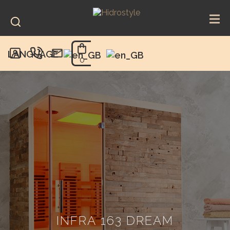
Skip
to
content
LANGUAGE
0
INFRA 163 DREAM