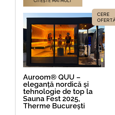
CITEŞTE MAI MULT
CERE
OFERT
Auroom® QUU –
eleganță nordică și
tehnologie de top la
Sauna Fest 2025,
Therme București