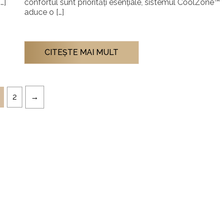
…]
confortul sunt priorități esențiale, sistemul CoolZone™
aduce o […]
CITEŞTE MAI MULT
2