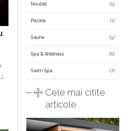
Noutăți
(5)
Piscine
(1)
u
Saune
(9)
Spa & Wellness
(6)
u
Swim Spa
(7)
…]
Cele mai citite
articole