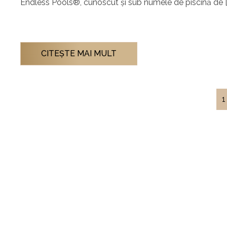
Endless Pools®, cunoscut și sub numele de piscină de [
CITEŞTE MAI MULT
1