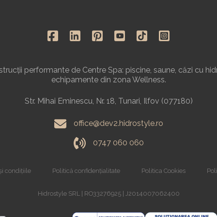
rucții performante de Centre Spa: piscine, saune, căzi cu hid
echipamente din zona Wellness.
Str. Mihai Eminescu, Nr. 18, Tunari, Ilfov (077180)
office@dev2.hidrostyle.ro
0747 060 060
i condițiile
Politică confidențialitate
Politica Cookies
Poli
Hidrostyle SRL | RO33276925 | J2014007062400