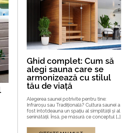
Ghid complet: Cum să
alegi sauna care se
armonizează cu stilul
tău de viață
l
Alegerea saunei potrivite pentru tine:
Infraroșu sau Tradițională? Cultura saunei a
fost întotdeauna un spațiu al simplității și al
seninătății. Însă, pe măsură ce conceptul […]