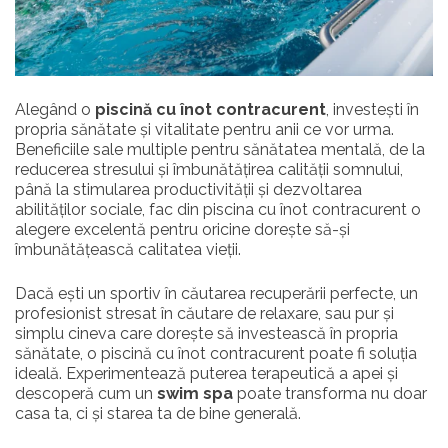
Alegând o
piscină cu înot contracurent
, investești în
propria sănătate și vitalitate pentru anii ce vor urma.
Beneficiile sale multiple pentru sănătatea mentală, de la
reducerea stresului și îmbunătățirea calității somnului,
până la stimularea productivității și dezvoltarea
abilităților sociale, fac din piscina cu înot contracurent o
alegere excelentă pentru oricine dorește să-și
îmbunătățească calitatea vieții.
Dacă ești un sportiv în căutarea recuperării perfecte, un
profesionist stresat în căutare de relaxare, sau pur și
simplu cineva care dorește să investească în propria
sănătate, o piscină cu înot contracurent poate fi soluția
ideală. Experimentează puterea terapeutică a apei și
descoperă cum un
swim spa
poate transforma nu doar
casa ta, ci și starea ta de bine generală.