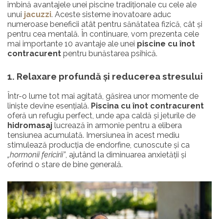
îmbină avantajele unei piscine tradiționale cu cele ale
unui
jacuzzi
. Aceste sisteme inovatoare aduc
numeroase beneficii atât pentru sănătatea fizică, cât și
pentru cea mentală. În continuare, vom prezenta cele
mai importante 10 avantaje ale unei
piscine cu înot
contracurent
pentru bunăstarea psihică.
1. Relaxare profundă și reducerea stresului
Într-o lume tot mai agitată, găsirea unor momente de
liniște devine esențială.
Piscina cu înot contracurent
oferă un refugiu perfect, unde apa caldă și jeturile de
hidromasaj
lucrează în armonie pentru a elibera
tensiunea acumulată. Imersiunea în acest mediu
stimulează producția de endorfine, cunoscute și ca
„hormonii fericirii”
, ajutând la diminuarea anxietății și
oferind o stare de bine generală.