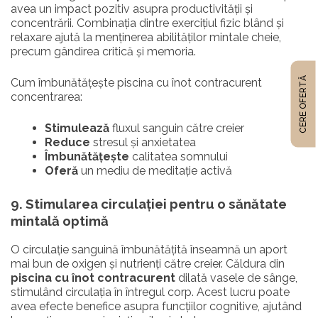
avea un impact pozitiv asupra productivității și
concentrării. Combinația dintre exercițiul fizic blând și
relaxare ajută la menținerea abilităților mintale cheie,
precum gândirea critică și memoria.
CERE OFERTĂ
Cum îmbunătățește piscina cu înot contracurent
concentrarea:
Stimulează
fluxul sanguin către creier
Reduce
stresul și anxietatea
Îmbunătățește
calitatea somnului
Oferă
un mediu de meditație activă
9. Stimularea circulației pentru o sănătate
mintală optimă
O circulație sanguină îmbunătățită înseamnă un aport
mai bun de oxigen și nutrienți către creier. Căldura din
piscina cu înot contracurent
dilată vasele de sânge,
stimulând circulația în întregul corp. Acest lucru poate
avea efecte benefice asupra funcțiilor cognitive, ajutând