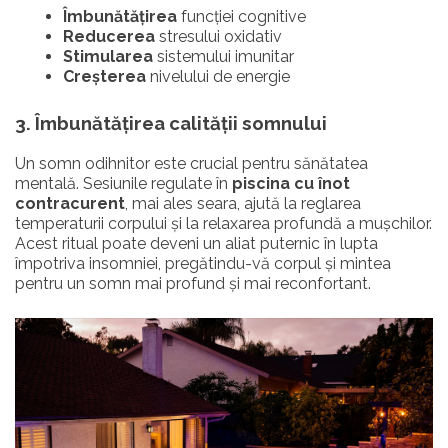
Îmbunătățirea
funcției cognitive
Reducerea
stresului oxidativ
Stimularea
sistemului imunitar
Creșterea
nivelului de energie
3. Îmbunătățirea calității somnului
Un somn odihnitor este crucial pentru sănătatea
mentală. Sesiunile regulate în
piscina cu înot
contracurent
, mai ales seara, ajută la reglarea
temperaturii corpului și la relaxarea profundă a mușchilor.
Acest ritual poate deveni un aliat puternic în lupta
împotriva insomniei, pregătindu-vă corpul și mintea
pentru un somn mai profund și mai reconfortant.