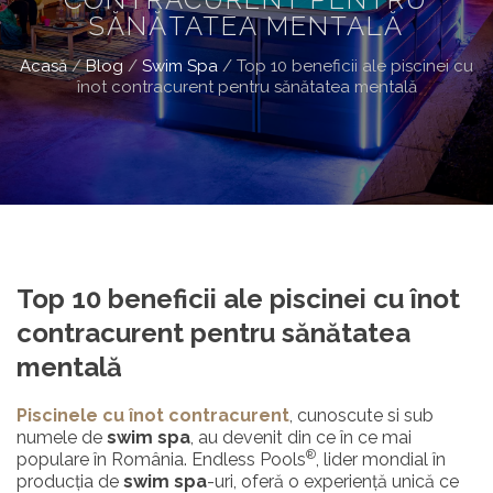
SĂNĂTATEA MENTALĂ
Acasă
/
Blog
/
Swim Spa
/
Top 10 beneficii ale piscinei cu
înot contracurent pentru sănătatea mentală
Top 10 beneficii ale piscinei cu înot
contracurent pentru sănătatea
mentală
Piscinele cu înot contracurent
, cunoscute si sub
numele de
swim spa
, au devenit din ce în ce mai
®
populare în România. Endless Pools
, lider mondial în
producția de
swim spa
-uri, oferă o experiență unică ce