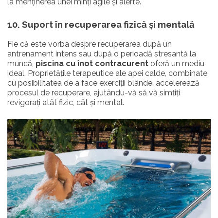
la menținerea unei minți agile și alerte.
10. Suport în recuperarea fizică și mentală
Fie că este vorba despre recuperarea după un
antrenament intens sau după o perioadă stresantă la
muncă,
piscina cu înot contracurent
oferă un mediu
ideal. Proprietățile terapeutice ale apei calde, combinate
cu posibilitatea de a face exerciții blânde, accelerează
procesul de recuperare, ajutându-vă să vă simțiți
revigorați atât fizic, cât și mental.