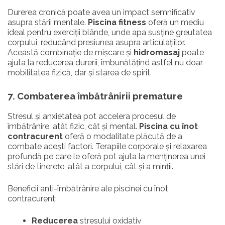
Durerea cronică poate avea un impact semnificativ
asupra stării mentale.
Piscina fitness
oferă un mediu
ideal pentru exerciții blânde, unde apa susține greutatea
corpului, reducând presiunea asupra articulațiilor.
Această combinație de mișcare și
hidromasaj
poate
ajuta la reducerea durerii, îmbunătățind astfel nu doar
mobilitatea fizică, dar și starea de spirit.
7. Combaterea îmbătrânirii premature
Stresul și anxietatea pot accelera procesul de
îmbătrânire, atât fizic, cât și mental.
Piscina cu înot
contracurent
oferă o modalitate plăcută de a
combate acești factori. Terapiile corporale și relaxarea
profundă pe care le oferă pot ajuta la menținerea unei
stări de tinerețe, atât a corpului, cât și a minții.
Beneficii anti-îmbătrânire ale piscinei cu înot
contracurent:
Reducerea
stresului oxidativ