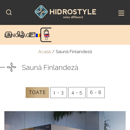
Skip
to
content
LANGUAGE
0
Acasă
/
Saună Finlandeză
Saună Finlandeză
TOATE
1 - 3
4 - 5
6 - 8