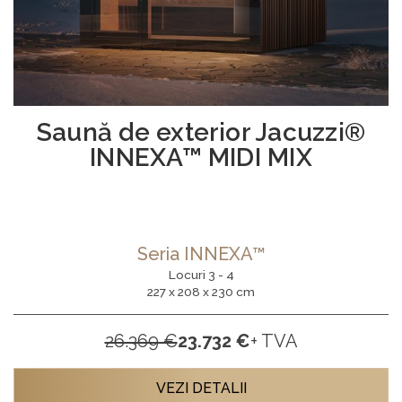
Saună de exterior Jacuzzi®
INNEXA™ MIDI MIX
Seria INNEXA™
Locuri 3 - 4
227 x 208 x 230 cm
26.369 €
23.732 €
+ TVA
VEZI DETALII