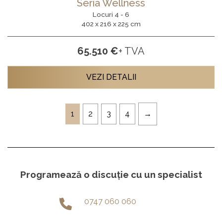
Seria Wellness
Locuri 4 - 6
402 x 216 x 225 cm
65.510 €
+ TVA
VEZI DETALII
1
2
3
4
Programează o discuție cu un specialist
0747 060 060