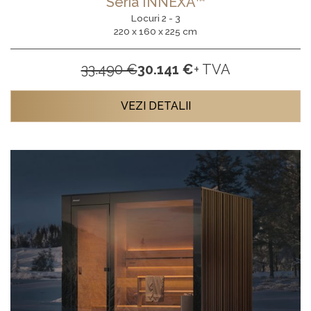
Seria INNEXA™
Locuri 2 - 3
220 x 160 x 225 cm
33.490 €
30.141 €
+ TVA
VEZI DETALII