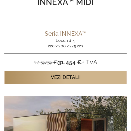
INNEXA™ MIDI
Seria INNEXA™
Locuri 4-5
220 x 200 x 225 cm
34.949 €
31.454 €
+ TVA
VEZI DETALII