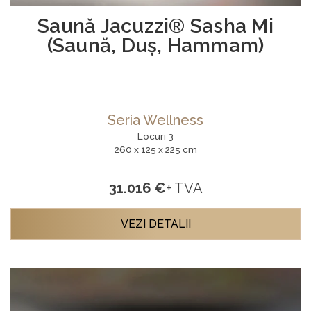
Saună Jacuzzi® Sasha Mi
(Saună, Duș, Hammam)
Seria Wellness
Locuri 3
260 x 125 x 225 cm
31.016 €
+ TVA
VEZI DETALII