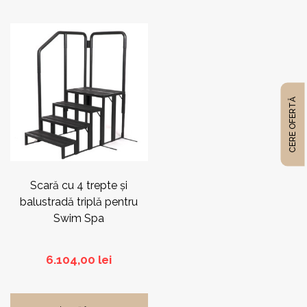
la
680,00 lei
CERE OFERTĂ
Scară cu 4 trepte și
balustradă triplă pentru
Swim Spa
6.104,00
lei