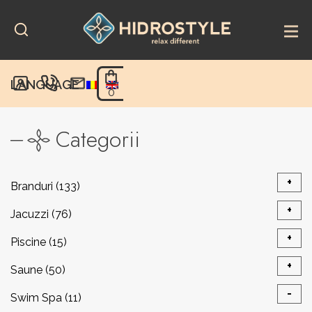
Skip
to
content
LANGUAGE
0
Categorii
+
Branduri
(133)
+
Jacuzzi
(76)
Auroom®
(8)
+
Piscine
(15)
Accesorii
(7)
Bayrol®
(22)
+
Saune
(50)
+
Consumabile
(10)
Arome
(3)
-
Swim Spa
(11)
Becker®
(7)
Accesorii încalzitoare
(8)