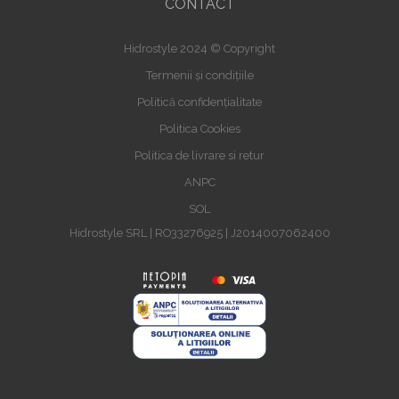
CONTACT
Hidrostyle 2024 © Copyright
Termenii și condițiile
Politică confidențialitate
Politica Cookies
Politica de livrare si retur
ANPC
SOL
Hidrostyle SRL | RO33276925 | J2014007062400