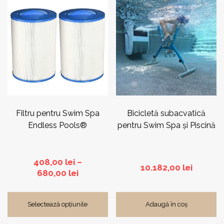
recente
produs
are
Zodiac®
(5)
mai
multe
variații.
Opțiunile
pot
fi
alese
în
pagina
Filtru pentru Swim Spa
Bicicletă subacvatică
produsului.
Endless Pools®
pentru Swim Spa și Piscină
408,00
lei
–
10.182,00
lei
Interval
680,00
lei
de
prețuri:
Selectează opțiunile
408,00 lei
Adaugă în coș
până