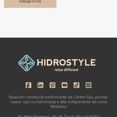
Adaugă în coș
Realizăm construcții performante de Centre Spa: piscine,
saune, căzi cu hidromasaj și alte echipamente din zona
Wellness.
Str. Mihai Eminescu, Nr. 18, Tunari, Ilfov (077180)