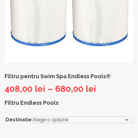
Filtru pentru Swim Spa Endless Pools®
Interval
408,00
lei
–
680,00
lei
de
Filtru Endless Pools
prețuri:
Destinatie
408,00 lei
până