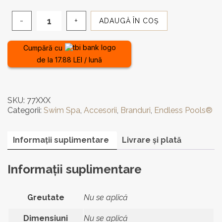
la
ADAUGĂ ÎN COȘ
680,00 lei
Cantitate
Filtru
pentru
Cumpără cu
Swim
de la 17.88 LEI / lună
Spa
Endless
Pools®
SKU:
77XXX
Categorii:
Swim Spa
,
Accesorii
,
Branduri
,
Endless Pools®
Informații suplimentare
Livrare și plată
Informații suplimentare
Greutate
Nu se aplică
Dimensiuni
Nu se aplică