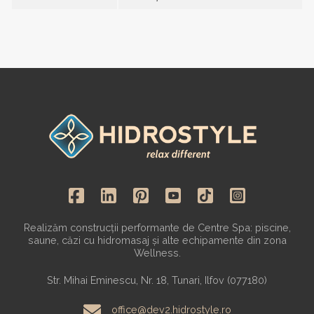
Realizăm construcții performante de Centre Spa: piscine,
saune, căzi cu hidromasaj și alte echipamente din zona
Wellness.
Str. Mihai Eminescu, Nr. 18, Tunari, Ilfov (077180)
office@dev2.hidrostyle.ro