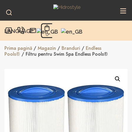
Skip
to
content
LANGUAGE
0
Prima pagină
/
Magazin
/
Branduri
/
Endless
Pools®
/ Filtru pentru Swim Spa Endless Pools®