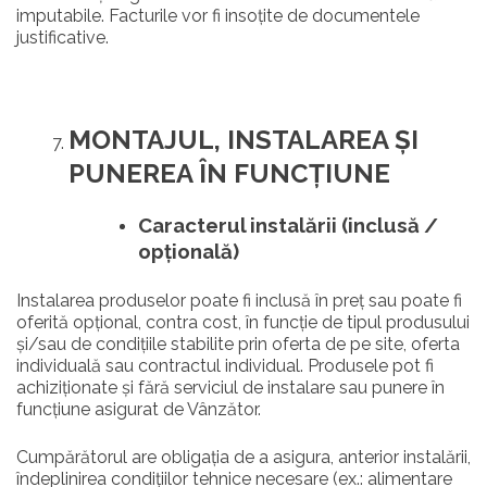
imputabile. Facturile vor fi insoțite de documentele
justificative.
MONTAJUL, INSTALAREA
Ș
I
PUNEREA
Î
N FUNC
Ț
IUNE
Caracterul instalării (inclusă /
opțională)
Instalarea produselor poate fi inclusă în preț sau poate fi
oferită opțional, contra cost, în funcție de tipul produsului
și/sau de condițiile stabilite prin oferta de pe site, oferta
individuală sau contractul individual. Produsele pot fi
achiziționate și fără serviciul de instalare sau punere în
funcțiune asigurat de Vânzător.
Cumpărătorul are obligația de a asigura, anterior instalării,
îndeplinirea condițiilor tehnice necesare (ex.: alimentare