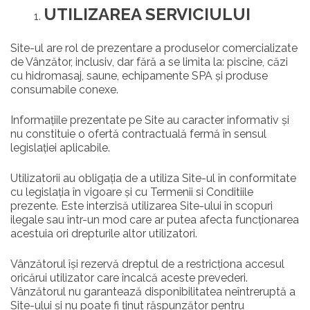
UTILIZAREA SERVICIULUI
Site-ul are rol de prezentare a produselor comercializate
de Vânzător, inclusiv, dar fără a se limita la: piscine, căzi
cu hidromasaj, saune, echipamente SPA și produse
consumabile conexe.
Informațiile prezentate pe Site au caracter informativ și
nu constituie o ofertă contractuală fermă în sensul
legislației aplicabile.
Utilizatorii au obligația de a utiliza Site-ul în conformitate
cu legislația în vigoare și cu Termenii si Conditiile
prezente. Este interzisă utilizarea Site-ului în scopuri
ilegale sau într-un mod care ar putea afecta funcționarea
acestuia ori drepturile altor utilizatori.
Vânzătorul își rezervă dreptul de a restricționa accesul
oricărui utilizator care încalcă aceste prevederi.
Vânzătorul nu garantează disponibilitatea neîntreruptă a
Site-ului și nu poate fi ținut răspunzător pentru