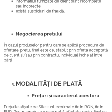
informațiile furnizate de client sunt incomplete
sau incorecte;
există suspiciuni de fraudă.
Negocierea prețului
În cazul produselor pentru care se aplică procedura de
ofertare, prețul final este cel stabilit prin oferta acceptată
de client și/sau prin contractul individual încheiat între
părți.
MODALIT
ĂȚ
I DE PLAT
Ă
Prețuri și caracterul acestora
Prețurile afișate pe Site sunt exprimate fie in RON, fie in
EUR. Pentru produsele care pot fi ofertate, prețul final se