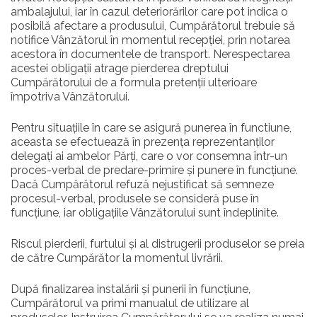
ambalajului, iar în cazul deteriorărilor care pot indica o
posibilă afectare a produsului, Cumpărătorul trebuie să
notifice Vânzătorul în momentul recepției, prin notarea
acestora în documentele de transport. Nerespectarea
acestei obligații atrage pierderea dreptului
Cumpărătorului de a formula pretenții ulterioare
împotriva Vânzătorului.
Pentru situațiile în care se asigură punerea în functiune,
aceasta se efectuează în prezența reprezentanților
delegați ai ambelor Părți, care o vor consemna într-un
proces-verbal de predare-primire și punere în funcțiune.
Dacă Cumpărătorul refuză nejustificat să semneze
procesul-verbal, produsele se consideră puse în
funcțiune, iar obligațiile Vânzătorului sunt îndeplinite.
Riscul pierderii, furtului și al distrugerii produselor se preia
de către Cumpărător la momentul livrării.
După finalizarea instalării și punerii în funcțiune,
Cumpărătorul va primi manualul de utilizare al