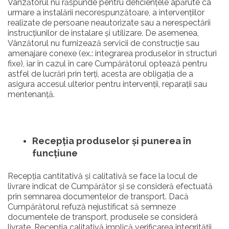
Vânzătorul nu răspunde pentru deficiențele apărute ca
urmare a instalării necorespunzătoare, a intervențiilor
realizate de persoane neautorizate sau a nerespectării
instrucțiunilor de instalare și utilizare. De asemenea,
Vânzătorul nu furnizează servicii de construcție sau
amenajare conexe (ex.: integrarea produselor în structuri
fixe), iar în cazul în care Cumpărătorul optează pentru
astfel de lucrări prin terți, acesta are obligația de a
asigura accesul ulterior pentru intervenții, reparații sau
mentenanță.
Recepția produselor și punerea în
funcțiune
Recepția cantitativă și calitativă se face la locul de
livrare indicat de Cumpărător și se consideră efectuată
prin semnarea documentelor de transport. Dacă
Cumpărătorul refuză nejustificat să semneze
documentele de transport, produsele se consideră
livrate. Recepția calitativă implică verificarea integrității