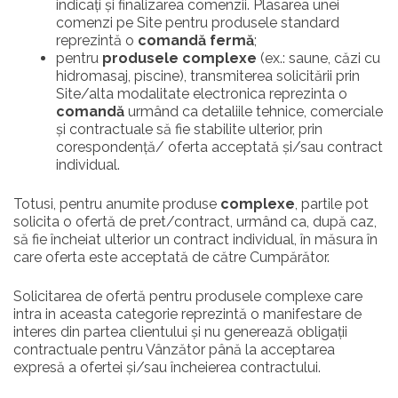
indicați și finalizarea comenzii. Plasarea unei
comenzi pe Site pentru produsele standard
reprezintă o
comandă fermă
;
pentru
produsele complexe
(ex.: saune, căzi cu
hidromasaj, piscine), transmiterea solicitării prin
Site/alta modalitate electronica reprezinta o
comandă
urmând ca detaliile tehnice, comerciale
și contractuale să fie stabilite ulterior, prin
corespondență/ oferta acceptată și/sau contract
individual.
Totusi, pentru anumite produse
complexe
, partile pot
solicita o ofertă de pret/contract, urmând ca, după caz,
să fie încheiat ulterior un contract individual, în măsura în
care oferta este acceptată de către Cumpărător.
Solicitarea de ofertă pentru produsele complexe care
intra in aceasta categorie reprezintă o manifestare de
interes din partea clientului și nu generează obligații
contractuale pentru Vânzător până la acceptarea
expresă a ofertei și/sau încheierea contractului.