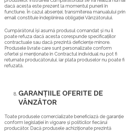
produselor. Instruirea Cumpărătorului se va realiza numai
dacă acesta este prezent la momentul punerii în
functiune. În cazul absenței, transmiterea manualului prin
email constituie îndeplinirea obligației Vânzătorului.
Cumpărătorul își asumă produsul comandat și nu îl
poate refuza dacă acesta corespunde specificațiilor
contractuale sau dacă prezintă deficiențe minore.
Produsele livrate care sunt personalizate conform
ofertei și menționate în Contractul individual nu pot fi
returnate producătorului, iar plata produselor nu poate fi
refuzată.
GARAN
Ț
IILE OFERITE DE
VÂNZĂTOR
Toate produsele comercializate beneficiază de garanție
conform legislației în vigoare și politicilor fiecărui
producător. Dacă produsele achiziționate prezintă