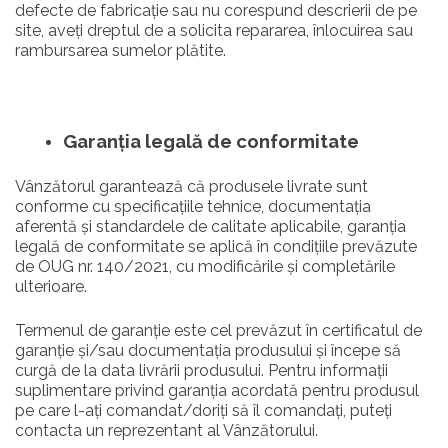
defecte de fabricație sau nu corespund descrierii de pe
site, aveți dreptul de a solicita repararea, înlocuirea sau
rambursarea sumelor plătite.
Garanția legal
ă
de conformitate
Vânzătorul garantează că produsele livrate sunt
conforme cu specificațiile tehnice, documentația
aferentă și standardele de calitate aplicabile, garanția
legală de conformitate se aplică în condițiile prevăzute
de OUG nr. 140/2021, cu modificările și completările
ulterioare.
Termenul de garanție este cel prevăzut în certificatul de
garanție și/sau documentația produsului și începe să
curgă de la data livrării produsului. Pentru informații
suplimentare privind garanția acordată pentru produsul
pe care l-ați comandat/doriți să îl comandați, puteți
contacta un reprezentant al Vânzătorului.