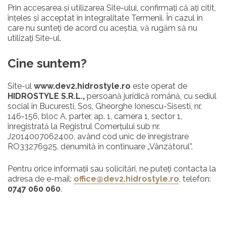
Prin accesarea și utilizarea Site-ului, confirmați că ați citit,
înțeles și acceptat în integralitate Termenii. În cazul în
care nu sunteți de acord cu aceștia, vă rugăm să nu
utilizați Site-ul.
Cine suntem?
Site-ul
www.dev2.hidrostyle.ro
este operat de
HIDROSTYLE S.R.L.,
persoană juridică română, cu sediul
social în Bucuresti, Sos. Gheorghe Ionescu-Sisesti, nr.
146-156, bloc A, parter, ap. 1, camera 1, sector 1,
înregistrată la Registrul Comerțului sub nr.
J2014007062400, având cod unic de înregistrare
RO33276925, denumită în continuare „Vânzătorul”.
Pentru orice informații sau solicitări, ne puteți contacta la
adresa de e-mail:
office@dev2.hidrostyle.ro
, telefon:
0747 060 060
.