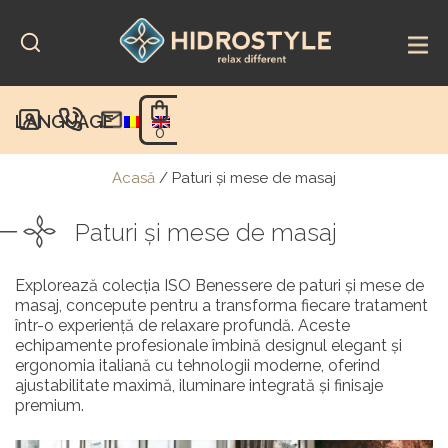
Skip
to
content
LANGUAGE
0
Acasă
/
Paturi şi mese de masaj
Paturi şi mese de masaj
Explorează colecția ISO Benessere de paturi și mese de
masaj, concepute pentru a transforma fiecare tratament
într-o experiență de relaxare profundă. Aceste
echipamente profesionale îmbină designul elegant și
ergonomia italiană cu tehnologii moderne, oferind
ajustabilitate maximă, iluminare integrată și finisaje
premium.