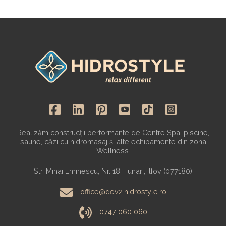
Realizăm construcții performante de Centre Spa: piscine,
saune, căzi cu hidromasaj și alte echipamente din zona
Wellness.
Str. Mihai Eminescu, Nr. 18, Tunari, Ilfov (077180)
office@dev2.hidrostyle.ro
0747 060 060