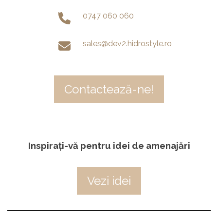
0747 060 060
sales@dev2.hidrostyle.ro
Contactează-ne!
Inspirați-vă pentru idei de amenajări
Vezi idei