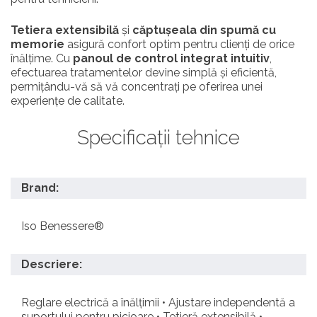
Tetiera extensibilă
și
căptușeala din spumă cu
memorie
asigură confort optim pentru clienți de orice
înălțime. Cu
panoul de control integrat intuitiv
,
efectuarea tratamentelor devine simplă și eficientă,
permițându-vă să vă concentrați pe oferirea unei
experiențe de calitate.
Specificații tehnice
Brand:
Iso Benessere®
Descriere:
Reglare electrică a înălțimii • Ajustare independentă a
suportului pentru picioare • Tetieră extensibilă •