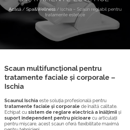
Acasă
/
Spa&Wellness
/
Ischia – Scaun reglabil pentru
tratamente estetice
Scaun multifuncțional pentru
tratamente faciale și corporale –
Ischia
Scaunul Ischia
este soluția profesională pentru
tratamente faciale și corporale
de înaltă calitate.
Echipat cu
sistem de reglare electrică a înălțimii
și
suport independent pentru picioare
cu articulații
pentru mișcare, acest scaun oferă flexibilitate maximă
pentru tehnicieni.