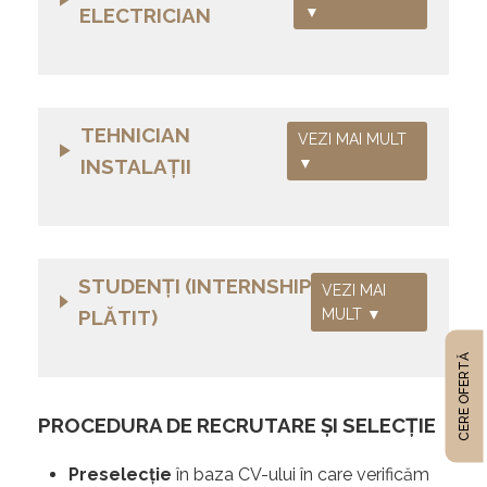
ELECTRICIAN
▼
TEHNICIAN
VEZI MAI MULT
INSTALAŢII
▼
STUDENȚI (INTERNSHIP
VEZI MAI
PLĂTIT)
MULT ▼
CERE OFERTĂ
PROCEDURA DE RECRUTARE ȘI SELECȚIE
Preselecție
în baza CV-ului în care verificăm