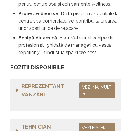
pentru centre spa și echipamente wellness.
Proiecte diverse:
De la piscine rezidențiale la
centre spa comerciale, vei contribui la crearea
unor spații unice de relaxare.
Echipă dinamică:
Alătură-te unei echipe de
profesioniști, ghidată de manageri cu vastă
experiență în industria spa şi welness.
POZIŢII DISPONIBILE
REPREZENTANT
VEZI MAI MULT
VÂNZĂRI
▼
TEHNICIAN
VEZI MAI MULT