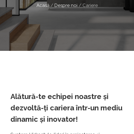
Acasă
/
Despre noi
/
Cariere
Alătură-te echipei noastre și
dezvoltă-ți cariera într-un mediu
dinamic și inovator!