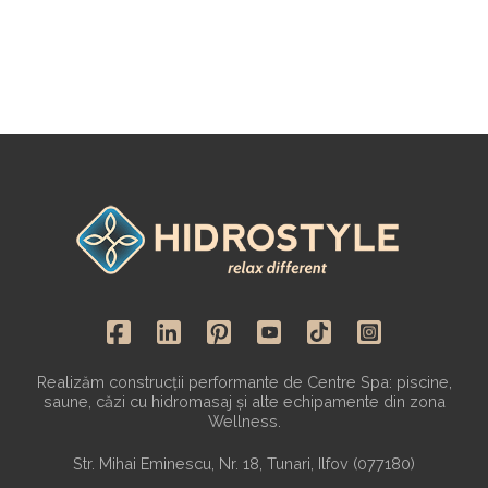
Realizăm construcții performante de Centre Spa: piscine,
saune, căzi cu hidromasaj și alte echipamente din zona
Wellness.
Str. Mihai Eminescu, Nr. 18, Tunari, Ilfov (077180)