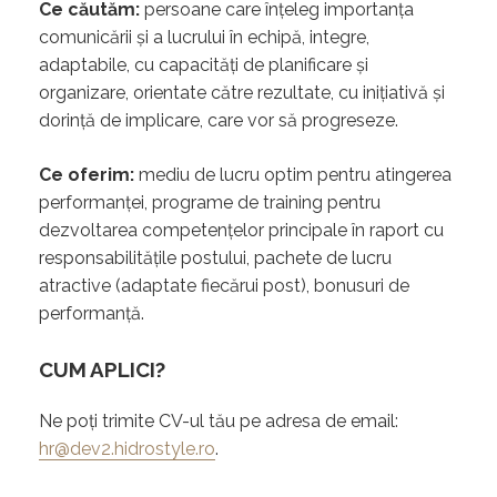
Ce căutăm:
persoane care înțeleg importanța
comunicării și a lucrului în echipă, integre,
adaptabile, cu capacități de planificare și
organizare, orientate către rezultate, cu inițiativă și
dorință de implicare, care vor să progreseze.
Ce oferim:
mediu de lucru optim pentru atingerea
performanței, programe de training pentru
dezvoltarea competențelor principale în raport cu
responsabilitățile postului, pachete de lucru
atractive (adaptate fiecărui post), bonusuri de
performanță.
CUM APLICI?
Ne poți trimite CV-ul tău pe adresa de email:
hr@dev2.hidrostyle.ro
.