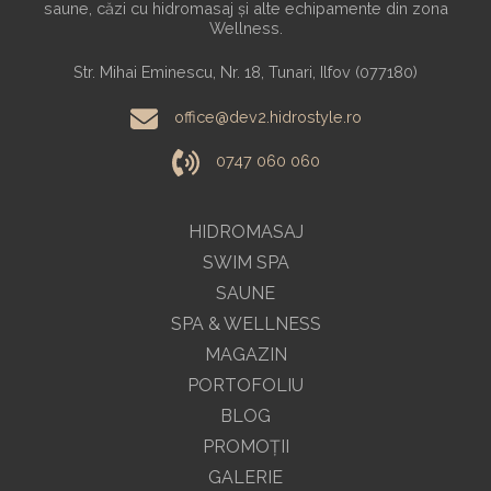
saune, căzi cu hidromasaj și alte echipamente din zona
Wellness.
Str. Mihai Eminescu, Nr. 18, Tunari, Ilfov (077180)
office@dev2.hidrostyle.ro
0747 060 060
HIDROMASAJ
SWIM SPA
SAUNE
SPA & WELLNESS
MAGAZIN
PORTOFOLIU
BLOG
PROMOŢII
GALERIE