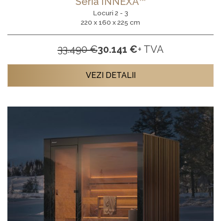
Seria INNEXA™
Locuri 2 - 3
220 x 160 x 225 cm
33.490 €
30.141 €
+ TVA
VEZI DETALII