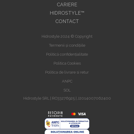
CARIERE
HIDROSTYLE™
CONTACT
Hidrostyle 2024 © Copyright
Termenii și condițiile
Politică confidențialitate
Politica Cookies
Politica de livrare si retur
ANPC
SOL
Hidrostyle SRL | RO33276925 | J2014007062400