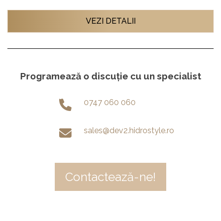
VEZI DETALII
Programează o discuție cu un specialist
0747 060 060
sales@dev2.hidrostyle.ro
Contactează-ne!