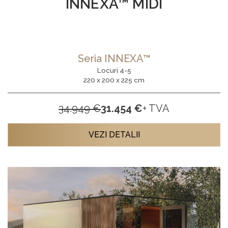
INNEXA™ MIDI
Seria INNEXA™
Locuri 4-5
220 x 200 x 225 cm
34.949 €
31.454 €
+ TVA
VEZI DETALII