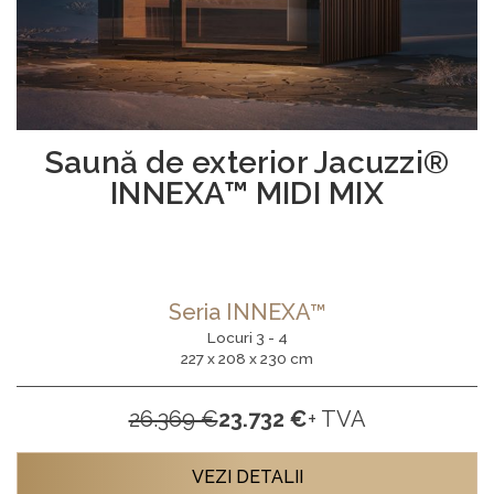
Saună de exterior Jacuzzi®
INNEXA™ MIDI MIX
Seria INNEXA™
Locuri 3 - 4
227 x 208 x 230 cm
26.369 €
23.732 €
+ TVA
VEZI DETALII