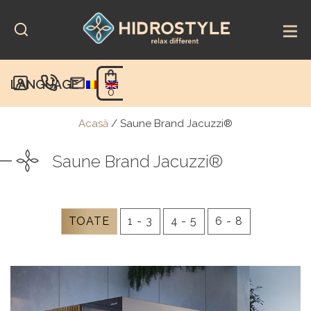
Skip
to
content
LANGUAGE
0
Acasă
/
Saune Brand Jacuzzi®
Saune Brand Jacuzzi®
TOATE
1 - 3
4 - 5
6 - 8