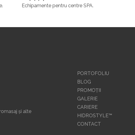
e.
Echipamente pentru centre SPA.
PORTOFOLIU
BLOG
PROMOŢII
GALERIE
CARIERE
romasaj și alte
HIDROSTYLE™
CONTACT