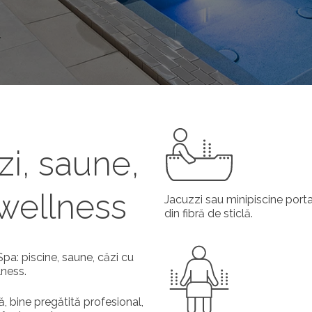
zi, saune,
 wellness
Jacuzzi sau minipiscine porta
din fibră de sticlă.
pa: piscine, saune, căzi cu
lness.
 bine pregătită profesional,