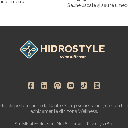
 în domeniu.
Saune uscate și saune umed
rucții performante de Centre Spa: piscine, saune, căzi cu hid
echipamente din zona Wellness.
Str. Mihai Eminescu, Nr. 18, Tunari, Ilfov (077180)