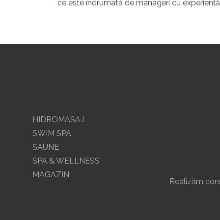
ce este îndrumată de manageri cu experiență
HIDROMASAJ
SWIM SPA
SAUNE
SPA & WELLNESS
MAGAZIN
Realizăm const