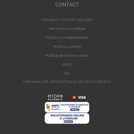
CONTACT
Hidrostyle 2024 © Copyright
Termenii și condițiile
Politică confidențialitate
Politica Cookies
Politica de livrare si retur
ANPC
SOL
Hidrostyle SRL | RO33276925 | J2014007062400