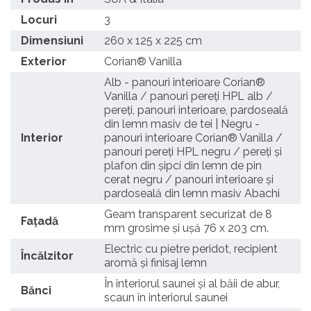
Locuri
3
Dimensiuni
260 x 125 x 225 cm
Exterior
Corian® Vanilla
Alb - panouri interioare Corian®
Vanilla / panouri pereți HPL alb /
pereți, panouri interioare, pardoseală
din lemn masiv de tei | Negru -
Interior
panouri interioare Corian® Vanilla /
panouri pereți HPL negru / pereți și
plafon din șipci din lemn de pin
cerat negru / panouri interioare și
pardoseală din lemn masiv Abachi
Geam transparent securizat de 8
Fațadă
mm grosime și ușă 76 x 203 cm.
Electric cu pietre peridot, recipient
Încălzitor
aromă și finisaj lemn
În interiorul saunei și al băii de abur,
Bănci
scaun în interiorul saunei