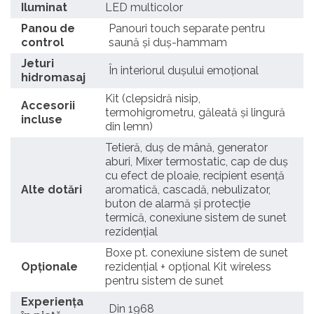
Iluminat
LED multicolor
Panou de
Panouri touch separate pentru
control
saună și duș-hammam
Jeturi
În interiorul dușului emoțional
hidromasaj
Kit (clepsidră nisip,
Accesorii
termohigrometru, găleată și lingură
incluse
din lemn)
Tetieră, duș de mână, generator
aburi, Mixer termostatic, cap de duș
cu efect de ploaie, recipient esență
Alte dotări
aromatică, cascadă, nebulizator,
buton de alarmă și protecție
termică, conexiune sistem de sunet
rezidențial
Boxe pt. conexiune sistem de sunet
Opţionale
rezidențial + opțional Kit wireless
pentru sistem de sunet
Experiența
Din 1968