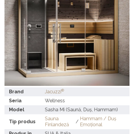
®
Brand
Jacuzzi
Seria
Wellness
Model
Sasha Mi (Saună, Duș, Hammam)
Sauna
Hammam / Duş
Tip produs
/
Finlandeză
Emoţional
Produs în
SUA & Italia