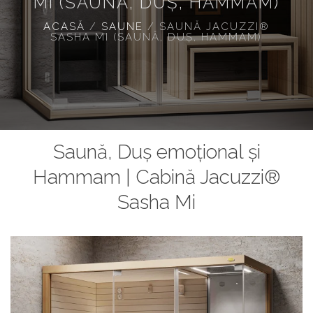
MI (SAUNĂ, DUȘ, HAMMAM)
ACASĂ
/
SAUNE
/
SAUNĂ JACUZZI®
SASHA MI (SAUNĂ, DUȘ, HAMMAM)
Saună, Duș emoțional și
Hammam | Cabină Jacuzzi®
Sasha Mi