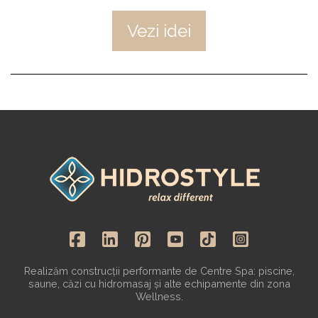
Vezi idei
Realizăm construcții performante de Centre Spa: piscine,
saune, căzi cu hidromasaj și alte echipamente din zona
Wellness.