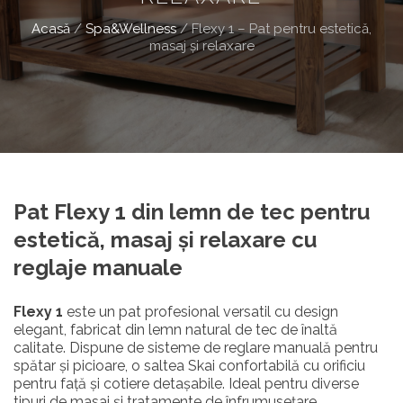
Acasă
/
Spa&Wellness
/
Flexy 1 – Pat pentru estetică,
masaj și relaxare
Pat Flexy 1 din lemn de tec pentru
estetică, masaj și relaxare cu
reglaje manuale
Flexy 1
este un pat profesional versatil cu design
elegant, fabricat din lemn natural de tec de înaltă
calitate. Dispune de sisteme de reglare manuală pentru
spătar și picioare, o saltea Skai confortabilă cu orificiu
pentru față și cotiere detașabile. Ideal pentru diverse
tipuri de masaj și tratamente de înfrumusețare.