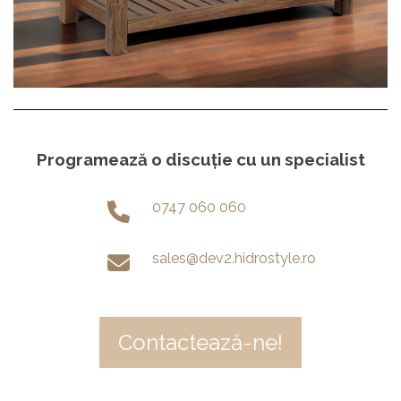
Programează o discuție cu un specialist
0747 060 060
sales@dev2.hidrostyle.ro
Contactează-ne!