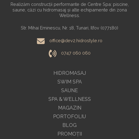
Realizăm construcții performante de Centre Spa: piscine,
saune, căzi cu hidromasaj și alte echipamente din zona
Wellness.
Str. Mihai Eminescu, Nr. 18, Tunari, Ilfov (077180)
office@dev2.hidrostyle.ro
0747 060 060
HIDROMASAJ
SWIM SPA
SAUNE
SPA & WELLNESS
MAGAZIN
PORTOFOLIU
BLOG
PROMOŢII