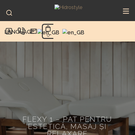
Skip
to
content
LANGUAGE
0
FLEXY 1 – PAT PENTRU
ESTETICĂ, MASAJ ȘI
RELAXARE