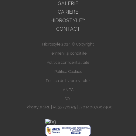
GALERIE
CARIERE
HIDROSTYLE™
CONTACT
Hidrostyle 2024 © Copyright
Termenii și condițiile
Politică confidențialitate
Politica Cookies
Politica de livrare si retur
ANPC
SOL
Hidrostyle SRL | RO33276925 | J2014007062400