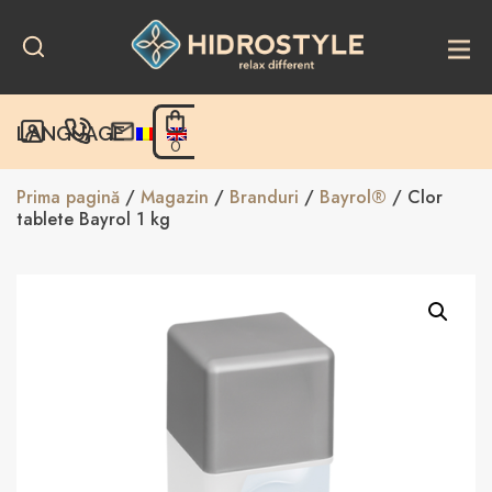
Skip
to
content
LANGUAGE
0
Prima pagină
/
Magazin
/
Branduri
/
Bayrol®
/ Clor
tablete Bayrol 1 kg