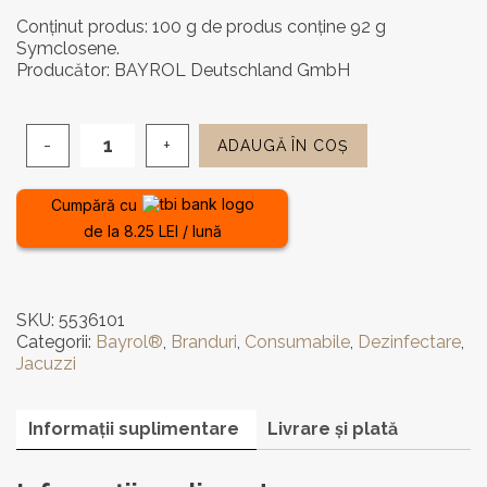
Conținut produs: 100 g de produs conține 92 g
Symclosene.
Producător: BAYROL Deutschland GmbH
ADAUGĂ ÎN COȘ
Cantitate
Clor
tablete
Cumpără cu
Bayrol
de la 8.25 LEI / lună
1
kg
SKU:
5536101
Categorii:
Bayrol®
,
Branduri
,
Consumabile
,
Dezinfectare
,
Jacuzzi
Informații suplimentare
Livrare și plată