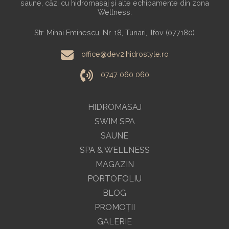
saune, căzi cu hidromasaj și alte echipamente din zona
Wellness.
Str. Mihai Eminescu, Nr. 18, Tunari, Ilfov (077180)
office@dev2.hidrostyle.ro
0747 060 060
HIDROMASAJ
SWIM SPA
SAUNE
SPA & WELLNESS
MAGAZIN
PORTOFOLIU
BLOG
PROMOŢII
GALERIE