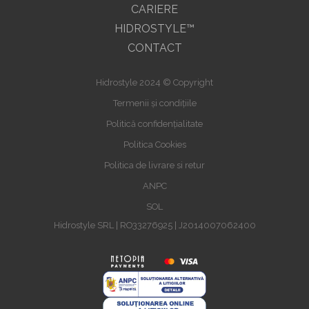
CARIERE
HIDROSTYLE™
CONTACT
Hidrostyle 2024 © Copyright
Termenii și condițiile
Politică confidențialitate
Politica Cookies
Politica de livrare si retur
ANPC
SOL
Hidrostyle SRL | RO33276925 | J2014007062400