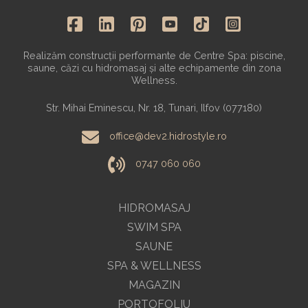
Realizăm construcții performante de Centre Spa: piscine,
saune, căzi cu hidromasaj și alte echipamente din zona
Wellness.
Str. Mihai Eminescu, Nr. 18, Tunari, Ilfov (077180)
office@dev2.hidrostyle.ro
0747 060 060
HIDROMASAJ
SWIM SPA
SAUNE
SPA & WELLNESS
MAGAZIN
PORTOFOLIU