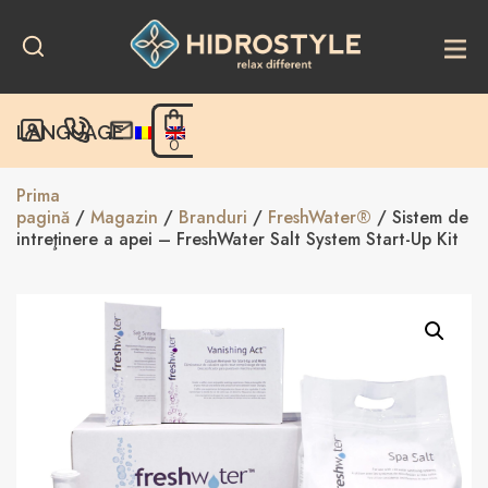
Skip
to
content
LANGUAGE
0
Prima
pagină
/
Magazin
/
Branduri
/
FreshWater®
/ Sistem de
intreţinere a apei – FreshWater Salt System Start-Up Kit