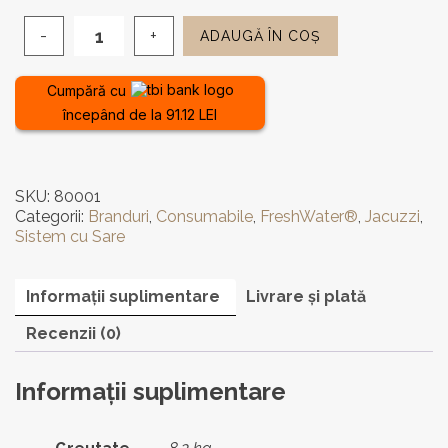
ADAUGĂ ÎN COȘ
Cantitate
Sistem
de
Cumpără cu
intreţinere
începând de la 91.12 LEI
a
apei
-
FreshWater
SKU:
80001
Salt
Categorii:
Branduri
,
Consumabile
,
FreshWater®
,
Jacuzzi
,
System
Sistem cu Sare
Start-
Up
Kit
Informații suplimentare
Livrare și plată
Recenzii (0)
Informații suplimentare