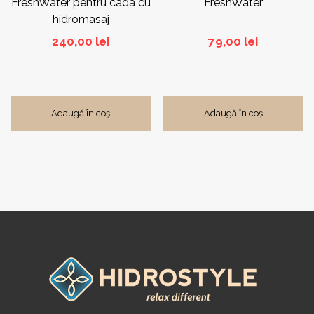
FreshWater pentru cada cu
FreshWater
hidromasaj
240,00
lei
79,00
lei
Adaugă în coș
Adaugă în coș