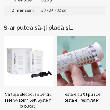
Greutate
8,2 kg
Dimensiuni
46 × 25 × 20 cm
S-ar putea să-ți placă și…
Cartuşe electroliză pentru
Testere cu 5 tipuri de
FreshWater™ Salt System
testare FreshWater
(3 bucăţi)