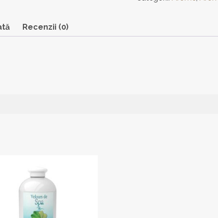
ată
Recenzii (0)
s
.
ile