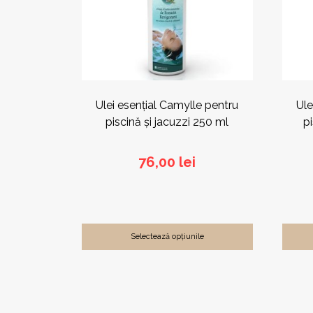
pot
pot
fi
fi
alese
alese
în
în
pagina
pagin
produsului.
produs
Ulei esențial Camylle pentru
Ule
piscină și jacuzzi 250 ml
p
76,00
lei
Selectează opțiunile