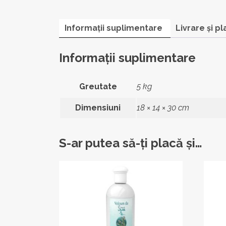
Informații suplimentare
Livrare și pl
Informații suplimentare
Greutate
5 kg
Dimensiuni
18 × 14 × 30 cm
S-ar putea să-ți placă și…
Acest
Acest
produs
produ
are
are
mai
mai
multe
multe
variații.
variații
Opțiunile
Opțiun