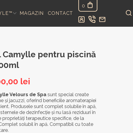
0
YLE™
MAGAZIN
CONTACT
l Camylle pentru piscină
000ml
ețul
Prețul
00,00
lei
ițial
curent
lle Velours de Spa
sunt special create
ne și jacuzzi, oferind beneficiile aromaterapiei
este:
icient. Produsele sunt complet solubile în apă,
st:
700,00 lei.
stemele de dezinfecție și nu lasă reziduuri în
e proprietăți terapeutice specifice, de la
5,00 lei.
 Complet solubil în apă. Compatibil cu toate
are.