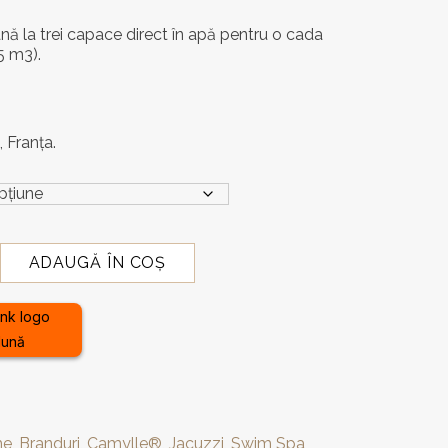
nă la trei capace direct în apă pentru o cada
5 m3).
, Franţa.
ADAUGĂ ÎN COȘ
lună
me
,
Branduri
,
Camylle®
,
Jacuzzi
,
Swim Spa