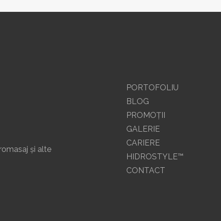
PORTOFOLIU
BLOG
PROMOŢII
GALERIE
CARIERE
romasaj și alte
HIDROSTYLE™
CONTACT