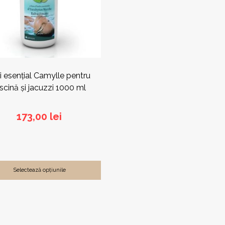
a
ului.
i esențial Camylle pentru
iscină și jacuzzi 1000 ml
173,00
lei
Selectează opțiunile