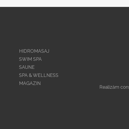
HIDROMASAJ
SWIM SPA
SAUNE
SPA & WELLNESS
MAGAZIN
Realizăm const