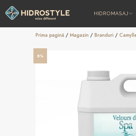
Skip
to
HIDROMASAJ
content
Prima pagină
/
Magazin
/
Branduri
/
Camyll
8%