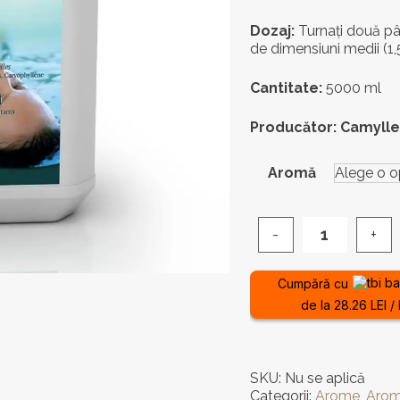
Dozaj:
Turnați două pâ
de dimensiuni medii (1,
Cantitate:
5000 ml
Producător:
Camylle
Aromă
Cantitate
Ulei
esențial
Cumpără cu
Camylle
de la 28.26 LEI / 
pentru
piscină
și
jacuzzi
SKU:
Nu se aplică
5000ml
Categorii:
Arome
,
Aro