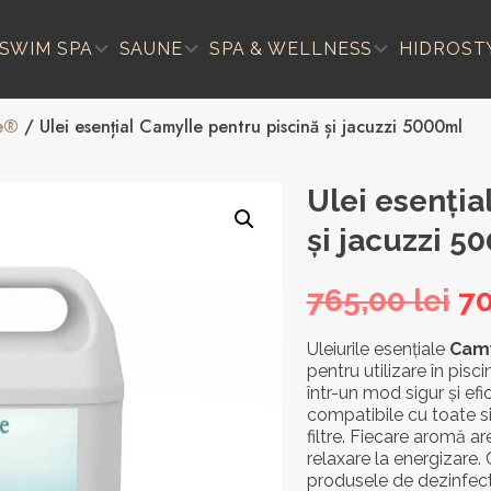
SWIM SPA
SAUNE
SPA & WELLNESS
HIDROST
e®
/ Ulei esențial Camylle pentru piscină și jacuzzi 5000ml
Ulei esenția
și jacuzzi 5
Pr
765,00
lei
7
in
Uleiurile esențiale
Camy
pentru utilizare în pisci
a
într-un mod sigur și ef
fo
compatibile cu toate si
filtre. Fiecare aromă ar
76
relaxare la energizare.
produsele de dezinfect