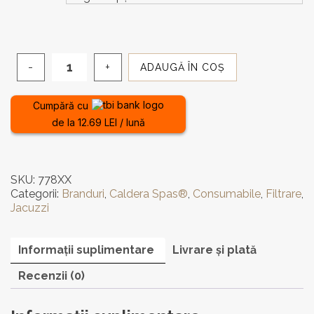
262,00 lei
până
la
ADAUGĂ ÎN COȘ
Cantitate
668,00 lei
Filtru
pentru
Cumpără cu
căzile
de la 12.69 LEI / lună
cu
hidromasaj
Caldera
Spas®
SKU:
778XX
Categorii:
Branduri
,
Caldera Spas®
,
Consumabile
,
Filtrare
,
Jacuzzi
Informații suplimentare
Livrare și plată
Recenzii (0)