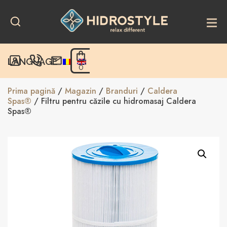
Skip
to
content
LANGUAGE
0
Prima pagină
/
Magazin
/
Branduri
/
Caldera
Spas®
/ Filtru pentru căzile cu hidromasaj Caldera
Spas®