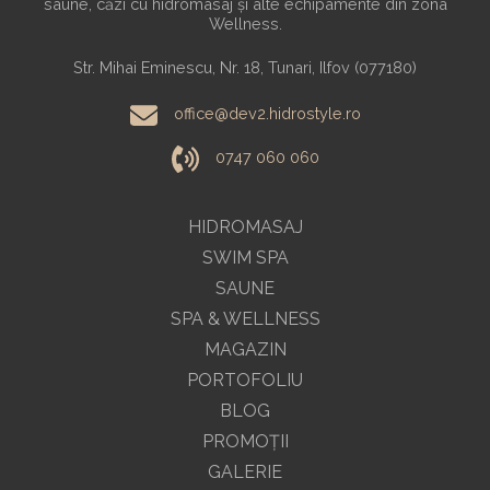
saune, căzi cu hidromasaj și alte echipamente din zona
Wellness.
Str. Mihai Eminescu, Nr. 18, Tunari, Ilfov (077180)
office@dev2.hidrostyle.ro
0747 060 060
HIDROMASAJ
SWIM SPA
SAUNE
SPA & WELLNESS
MAGAZIN
PORTOFOLIU
BLOG
PROMOŢII
GALERIE