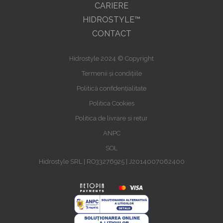
CARIERE
HIDROSTYLE™
CONTACT
Hidrostyle 2024 © Copyright
Termenii și condițiile
Politică confidențialitate
Politica Cookies
Politica de livrare si retur
ANPC
SOL
Hidrostyle SRL | RO33276925 | J2014007062400