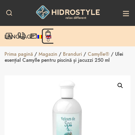
Skip
to
content
LANGUAGE
0
Prima pagină
/
Magazin
/
Branduri
/
Camylle®
/ Ulei
esențial Camylle pentru piscină și jacuzzi 250 ml