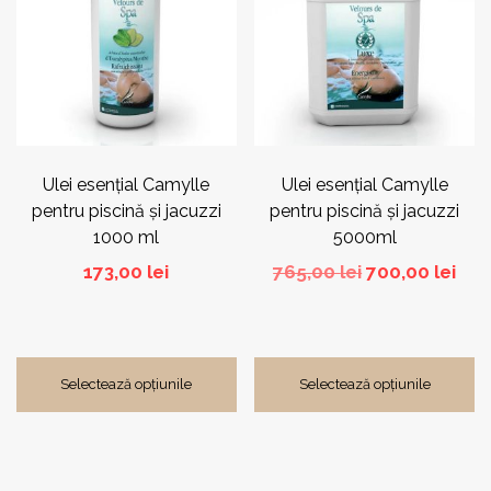
mai
mai
multe
multe
variații.
variații.
Opțiunile
Opțiunile
pot
pot
fi
fi
alese
alese
în
în
pagina
pagina
Ulei esențial Camylle
Ulei esențial Camylle
produsului.
produsului.
pentru piscină și jacuzzi
pentru piscină și jacuzzi
1000 ml
5000ml
Prețul
Pre
173,00
lei
765,00
lei
700,00
lei
inițial
cur
a
est
fost:
700,
765,00 lei.
Selectează opțiunile
Selectează opțiunile