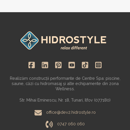
Realizăm construcții performante de Centre Spa: piscine,
saune, căzi cu hidromasaj și alte echipamente din zona
Wellness.
Str. Mihai Eminescu, Nr. 18, Tunari, Ilfov (077180)
office@dev2.hidrostyle.ro
0747 060 060