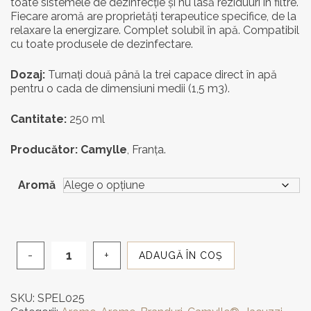
toate sistemele de dezinfecție și nu lasă reziduuri în filtre.
Fiecare aromă are proprietăți terapeutice specifice, de la
relaxare la energizare. Complet solubil în apă. Compatibil
cu toate produsele de dezinfectare.
Dozaj:
Turnați două până la trei capace direct în apă
pentru o cada de dimensiuni medii (1,5 m3).
Cantitate:
250 ml
Producător:
Camylle
, Franţa.
Aromă
ADAUGĂ ÎN COȘ
Cantitate
Ulei
esențial
SKU:
SPEL025
Camylle