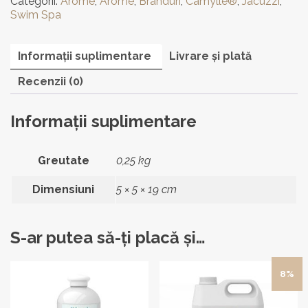
Categorii:
Arome
,
Arome
,
Branduri
,
Camylle®
,
Jacuzzi
,
pentru
Swim Spa
piscină
și
jacuzzi
Informații suplimentare
Livrare și plată
250
ml
Recenzii (0)
Informații suplimentare
Greutate
0,25 kg
Dimensiuni
5 × 5 × 19 cm
S-ar putea să-ți placă și…
Acest
Acest
8%
produs
produs
are
are