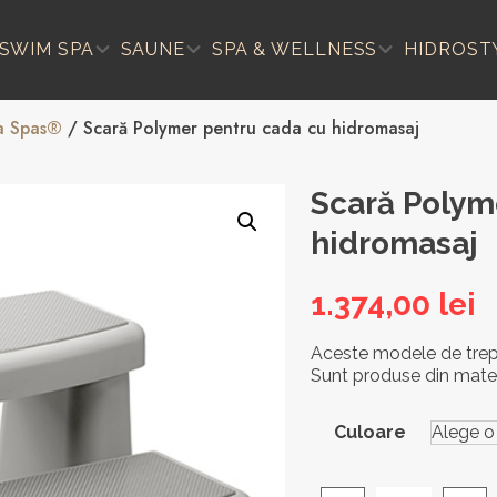
SWIM SPA
SAUNE
SPA & WELLNESS
HIDROST
a Spas®
/ Scară Polymer pentru cada cu hidromasaj
Scară Polym
hidromasaj
1.374,00
lei
Aceste modele de trept
Sunt produse din materi
Culoare