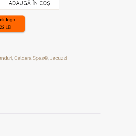
ADAUGĂ ÎN COȘ
22 LEI
anduri
,
Caldera Spas®
,
Jacuzzi