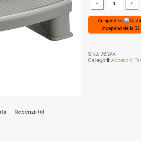
Cantitate
Scară
Polymer
Cumpără cu
pentru
începând de la 52.
cada
cu
hidromasaj
SKU:
785XX
Categorii:
Accesorii
,
Br
ată
Recenzii (0)