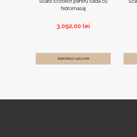
Scară Ecotech pentru cada cu
Sca
hidromasaj
3.092,00
lei
Selectează opțiunile