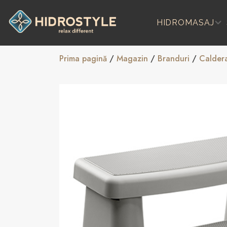
Skip
to
HIDROMASAJ
content
Prima pagină
/
Magazin
/
Branduri
/
Calder