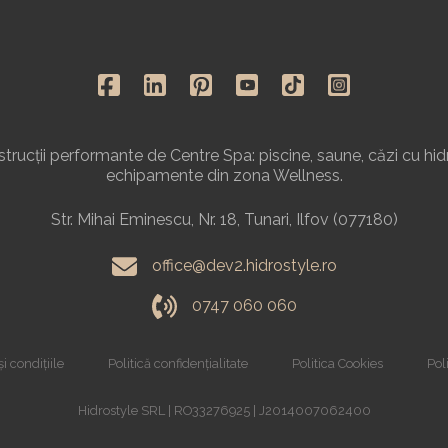
rucții performante de Centre Spa: piscine, saune, căzi cu hid
echipamente din zona Wellness.
Str. Mihai Eminescu, Nr. 18, Tunari, Ilfov (077180)
office@dev2.hidrostyle.ro
0747 060 060
i condițiile
Politică confidențialitate
Politica Cookies
Poli
Hidrostyle SRL | RO33276925 | J2014007062400