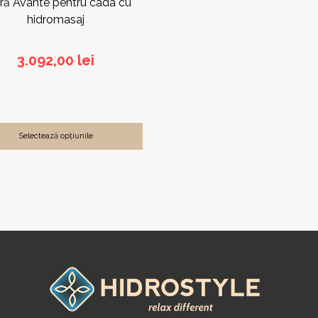
ră Avante pentru cada cu
hidromasaj
3.092,00
lei
Selectează opțiunile