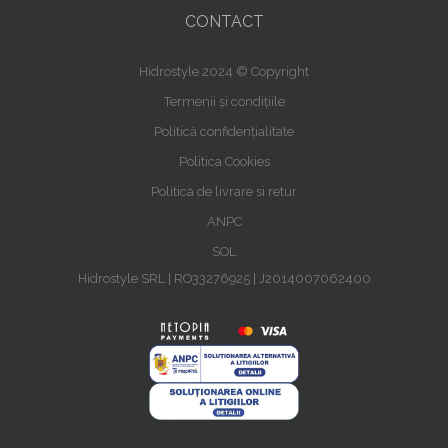
CONTACT
Hidrostyle 2024 © Copyright
Termenii și condițiile
Politică confidențialitate
Politica Cookies
Politica de livrare si retur
ANPC
SOL
Hidrostyle SRL | RO33276925 | J2014007062400