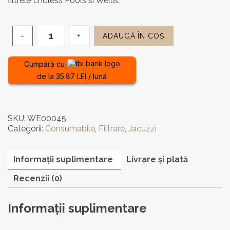
filtrele Endless Pools si Wellis.
ADAUGĂ ÎN COȘ
Cantitate
Aparat
de
Cumpără cu
curățat
de la 35.87 LEI / lună
filtrele
SKU:
WE00045
Categorii:
Consumabile
,
Filtrare
,
Jacuzzi
Informații suplimentare
Livrare și plată
Recenzii (0)
Informații suplimentare