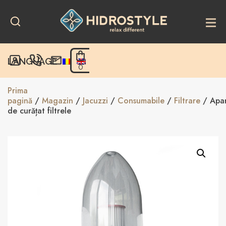
Skip
to
content
LANGUAGE
0
Prima
pagină
/
Magazin
/
Jacuzzi
/
Consumabile
/
Filtrare
/ Apa
de curățat filtrele