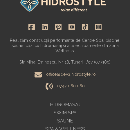
Realizăm construcții performante de Centre Spa: piscine,
saune, căzi cu hidromasaj și alte echipamente din zona
Wellness.
Str. Mihai Eminescu, Nr. 18, Tunari, Ilfov (077180)
office@dev2.hidrostyle.ro
0747 060 060
HIDROMASAJ
SWIM SPA
SAUNE
SPA & WELLNESS