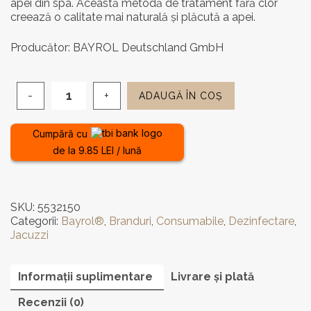
apei din spa. Această metodă de tratament fără clor
creează o calitate mai naturală și plăcută a apei.
Producător: BAYROL Deutschland GmbH
ADAUGĂ ÎN COȘ
Cantitate
Oxigen
activ
Cumpără cu
granule
de la 9.85 LEI / lună
Bayrol
1
kg
SKU:
5532150
Categorii:
Bayrol®
,
Branduri
,
Consumabile
,
Dezinfectare
,
Jacuzzi
Informații suplimentare
Livrare și plată
Recenzii (0)