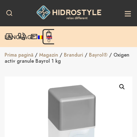
Skip
to
content
LANGUAGE
0
Prima pagină
/
Magazin
/
Branduri
/
Bayrol®
/ Oxigen
activ granule Bayrol 1 kg