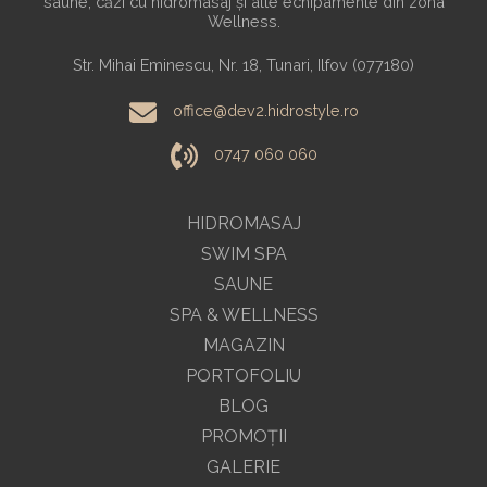
saune, căzi cu hidromasaj și alte echipamente din zona
Wellness.
Str. Mihai Eminescu, Nr. 18, Tunari, Ilfov (077180)
office@dev2.hidrostyle.ro
0747 060 060
HIDROMASAJ
SWIM SPA
SAUNE
SPA & WELLNESS
MAGAZIN
PORTOFOLIU
BLOG
PROMOŢII
GALERIE