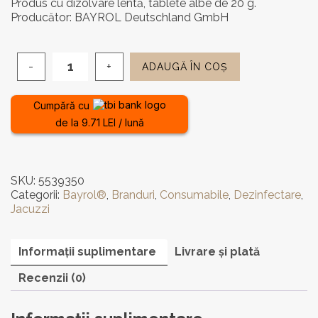
Produs cu dizolvare lentă, tablete albe de 20 g.
Producător: BAYROL Deutschland GmbH
ADAUGĂ ÎN COȘ
Cantitate
Tablete
brom
Cumpără cu
Bayrol
de la 9.71 LEI / lună
SKU:
5539350
Categorii:
Bayrol®
,
Branduri
,
Consumabile
,
Dezinfectare
,
Jacuzzi
Informații suplimentare
Livrare și plată
Recenzii (0)