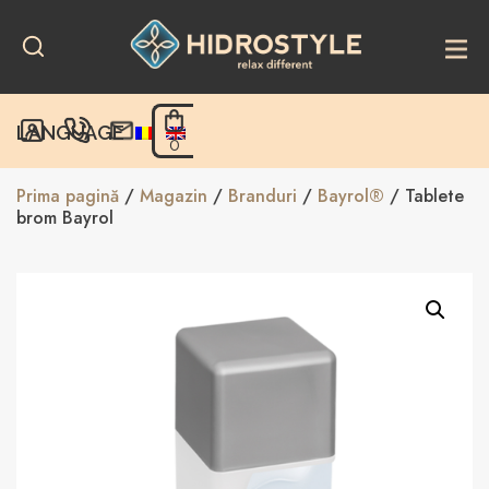
Skip
to
content
LANGUAGE
0
Prima pagină
/
Magazin
/
Branduri
/
Bayrol®
/ Tablete
brom Bayrol