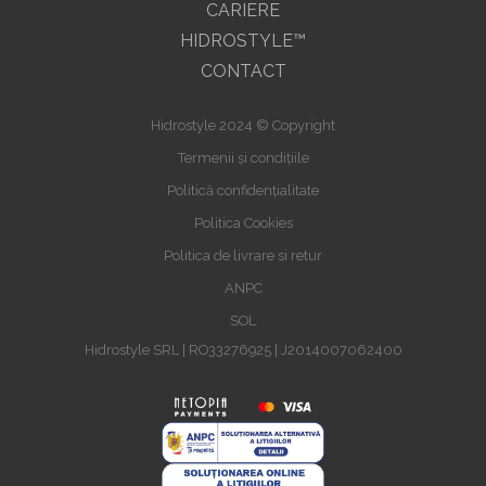
CARIERE
HIDROSTYLE™
CONTACT
Hidrostyle 2024 © Copyright
Termenii și condițiile
Politică confidențialitate
Politica Cookies
Politica de livrare si retur
ANPC
SOL
Hidrostyle SRL | RO33276925 | J2014007062400