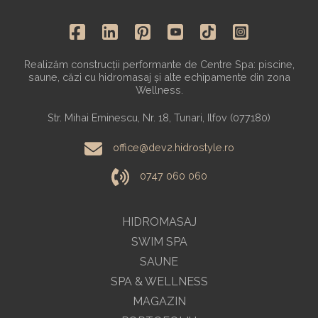
Realizăm construcții performante de Centre Spa: piscine,
saune, căzi cu hidromasaj și alte echipamente din zona
Wellness.
Str. Mihai Eminescu, Nr. 18, Tunari, Ilfov (077180)
office@dev2.hidrostyle.ro
0747 060 060
HIDROMASAJ
SWIM SPA
SAUNE
SPA & WELLNESS
MAGAZIN