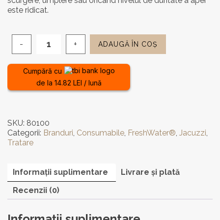
scurgere, umplere sau oricând nivelul de duritate a apei
este ridicat.
ADAUGĂ ÎN COȘ
Cantitate
Burete
dedurizator
Cumpără cu
Vanishing
de la 14.82 LEI / lună
Act
SKU:
80100
Categorii:
Branduri
,
Consumabile
,
FreshWater®
,
Jacuzzi
,
Tratare
Informații suplimentare
Livrare și plată
Recenzii (0)
Informații suplimentare