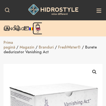
Skip
to
content
LANGUAGE
0
Prima
pagină
/
Magazin
/
Branduri
/
FreshWater®
/ Burete
dedurizator Vanishing Act