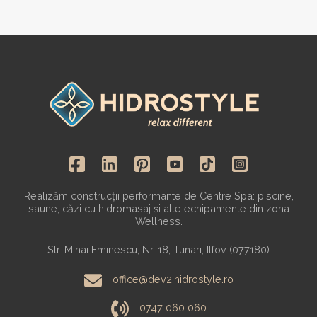
Realizăm construcții performante de Centre Spa: piscine,
saune, căzi cu hidromasaj și alte echipamente din zona
Wellness.
Str. Mihai Eminescu, Nr. 18, Tunari, Ilfov (077180)
office@dev2.hidrostyle.ro
0747 060 060