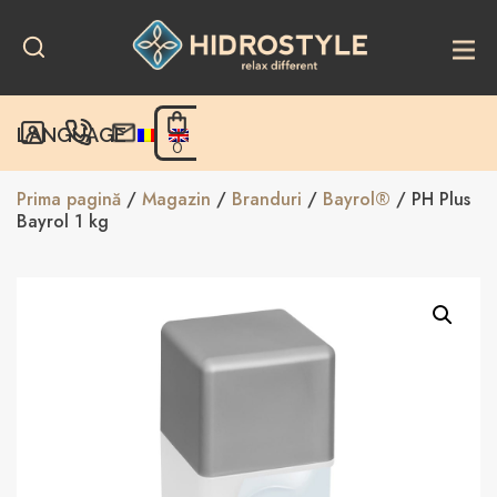
Skip
to
content
LANGUAGE
0
Prima pagină
/
Magazin
/
Branduri
/
Bayrol®
/ PH Plus
Bayrol 1 kg