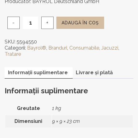
Producător: BAYROL Deutschland GmbH
ADAUGĂ ÎN COȘ
Cantitate
PH
Plus
SKU:
5594550
Bayrol
Categorii:
Bayrol®
,
Branduri
,
Consumabile
,
Jacuzzi
,
1
Tratare
kg
Informații suplimentare
Livrare și plată
Informații suplimentare
Greutate
1 kg
Dimensiuni
9 × 9 × 23 cm