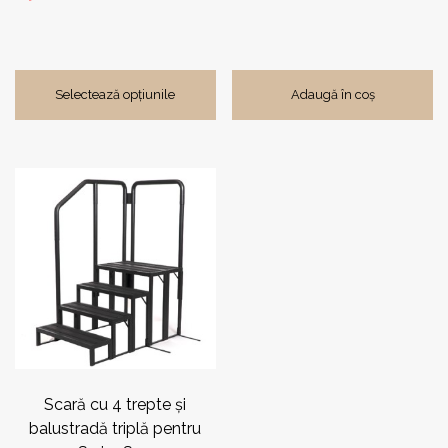
de
prețuri:
408,00 lei
până
Selectează opțiunile
Adaugă în coș
la
680,00 lei
Scară cu 4 trepte și
balustradă triplă pentru