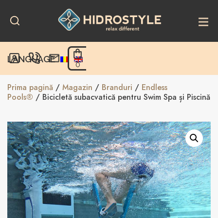
Skip
to
content
LANGUAGE
0
Prima pagină
/
Magazin
/
Branduri
/
Endless
Pools®
/ Bicicletă subacvatică pentru Swim Spa și Piscină