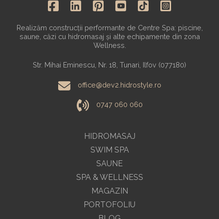
Realizăm construcții performante de Centre Spa: piscine,
saune, căzi cu hidromasaj și alte echipamente din zona
Wellness.
Str. Mihai Eminescu, Nr. 18, Tunari, Ilfov (077180)
office@dev2.hidrostyle.ro
0747 060 060
HIDROMASAJ
SWIM SPA
SAUNE
SPA & WELLNESS
MAGAZIN
PORTOFOLIU
BLOG