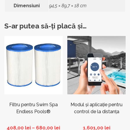
Dimensiuni
94,5 × 89,7 × 18 cm
S-ar putea să-ți placă și…
Acest
produs
are
mai
multe
variații.
Opțiunile
pot
fi
alese
în
pagina
Filtru pentru Swim Spa
Modul și aplicație pentru
produsului.
Endless Pools®
control de la distanţa
Interval
408,00
lei
–
680,00
lei
1.601,00
lei