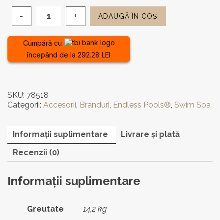
ADAUGĂ ÎN COȘ
Cantitate
Bicicletă
subacvatică
Cumpără cu
pentru
începând de la 292.28 LEI
Swim
Spa
și
Piscină
SKU:
78518
Categorii:
Accesorii
,
Branduri
,
Endless Pools®
,
Swim Spa
Informații suplimentare
Livrare și plată
Recenzii (0)
Informații suplimentare
Greutate
14,2 kg