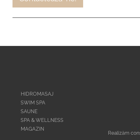
HIDROMASAJ
SWIM SPA
SAUNE
SPA & WELLNESS
MAGAZIN
Realizăm const