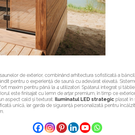
 saunelor de exterior, combinând arhitectura sofisticată a băncil
gândit pentru o experiență de saună cu adevărat elevată. Sistemu
rt maxim pentru până la 4 utilizatori. Spătarul integrat și tăbli
riorul este finisajat cu lemn de arțar premium, în timp ce exterio
un aspect cald și texturat.
Iluminatul LED strategic
plasat în
ficată unică, iar garda de siguranță personalizată pentru încălz
m.