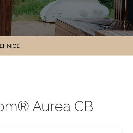
TEHNICE
room® Aurea CB