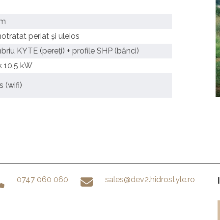
cm
tratat periat și uleios
briu KYTE (pereți) + profile SHP (bănci)
 10.5 kW
(wifi)
0747 060 060
sales@dev2.hidrostyle.ro