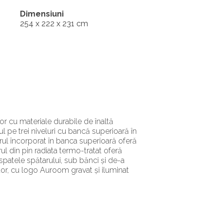
Dimensiuni
254 x 222 x 231 cm
or cu materiale durabile de înaltă
l pe trei niveluri cu bancă superioară în
erul încorporat în banca superioară oferă
rul din pin radiata termo-tratat oferă
 spatele spătarului, sub bănci și de-a
itor, cu logo Auroom gravat și iluminat