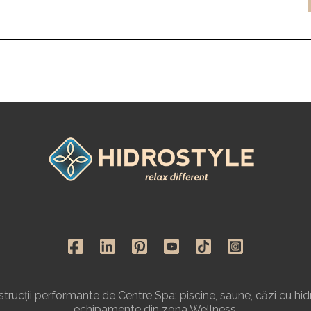
rucții performante de Centre Spa: piscine, saune, căzi cu hid
echipamente din zona Wellness.