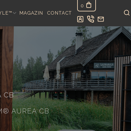
0
YLE™
MAGAZIN
CONTACT
 CB
M® AUREA CB