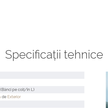
Specificații tehnice
Bănci pe colț/în L)
ă
de
Exterior