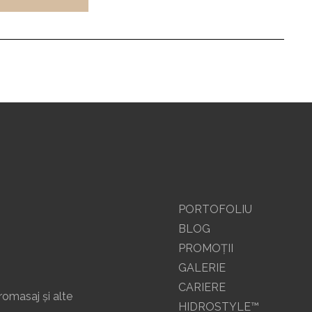
PORTOFOLIU
BLOG
PROMOŢII
GALERIE
CARIERE
romasaj și alte
HIDROSTYLE™