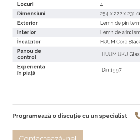
Locuri
4
Dimensiuni
254 x 222 x 231 
Exterior
Lemn de pin termo
Interior
Lemn de arin: lam
Încălzitor
HUUM Core Black
Panou de
HUUM UKU Glass 
control
Experiența
Din 1997
în piață
Programează o discuție cu un specialist
Contactează-ne!