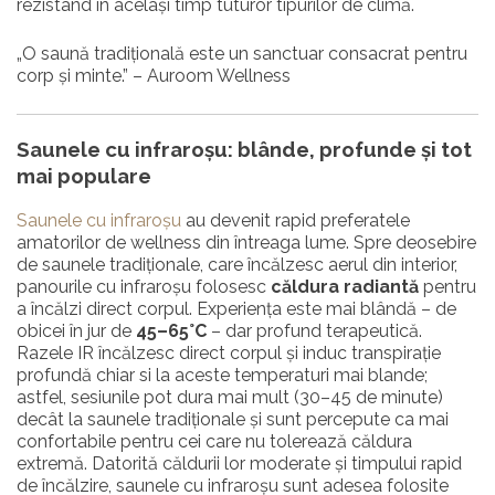
rezistând în același timp tuturor tipurilor de climă.
„O saună tradițională este un sanctuar consacrat pentru
corp și minte.” – Auroom Wellness
Saunele cu infraroșu: blânde, profunde și tot
mai populare
Saunele cu infraroșu
au devenit rapid preferatele
amatorilor de wellness din întreaga lume. Spre deosebire
de saunele tradiționale, care încălzesc aerul din interior,
panourile cu infraroșu folosesc
căldura radiantă
pentru
a încălzi direct corpul. Experiența este mai blândă – de
obicei în jur de
45–65°C
– dar profund terapeutică.
Razele IR încălzesc direct corpul și induc transpirație
profundă chiar si la aceste temperaturi mai blande;
astfel, sesiunile pot dura mai mult (30–45 de minute)
decât la saunele tradiţionale și sunt percepute ca mai
confortabile pentru cei care nu tolerează căldura
extremă. Datorită căldurii lor moderate și timpului rapid
de încălzire, saunele cu infraroșu sunt adesea folosite