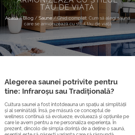
TĂU DE VIAȚĂ
Acasă
/
Blog
/
Saune
/
Ghid complet: Cum să alegi sauna
care se armonizează cu stilul tău de viață
Alegerea saunei potrivite pentru
tine: Infraroșu sau
Tradițională?
Cultura saunei a fost întotdeauna un spațiu al simplității
și al seninătății. Însă, pe măsură ce conceptul de
wellness continuă să evolueze, evoluează și opțiunile pe
care le avem pentru a ne personaliza experiența. În
prezent, dincolo de simpla dorință de a deține o saună,
esențial este să găsești varianta care să răspundă