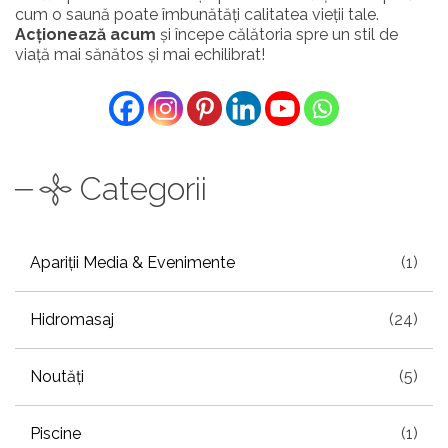
cum o saună poate îmbunătăți calitatea vieții tale.
Acționează acum
și începe călătoria spre un stil de
viață mai sănătos și mai echilibrat!
Categorii
Apariții Media & Evenimente
(1)
Hidromasaj
(24)
Noutăți
(5)
Piscine
(1)