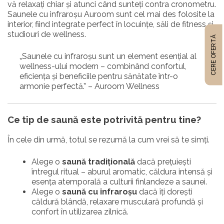
vă relaxați chiar și atunci când sunteți contra cronometru.
Saunele cu infraroșu Auroom sunt cel mai des folosite la
interior, fiind integrate perfect în locuințe, săli de fitness și
studiouri de wellness.
CERE OFERTĂ
„Saunele cu infraroșu sunt un element esențial al
wellness-ului modern – combinând confortul,
eficiența și beneficiile pentru sănătate într-o
armonie perfectă.” – Auroom Wellness
Ce tip de saună este potrivită pentru tine?
În cele din urmă, totul se rezumă la cum vrei să te simți.
Alege o
saună tradițională
dacă prețuiești
întregul ritual – aburul aromatic, căldura intensă și
esența atemporală a culturii finlandeze a saunei.
Alege o
saună cu infraroșu
dacă îți dorești
căldură blândă, relaxare musculară profundă și
confort în utilizarea zilnică.