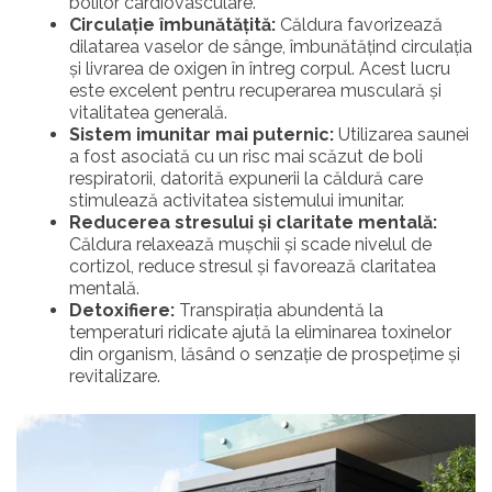
bolilor cardiovasculare.
Circulație îmbunătățită:
Căldura favorizează
dilatarea vaselor de sânge, îmbunătățind circulația
și livrarea de oxigen în întreg corpul. Acest lucru
este excelent pentru recuperarea musculară și
vitalitatea generală.
Sistem imunitar mai puternic:
Utilizarea saunei
a fost asociată cu un risc mai scăzut de boli
respiratorii, datorită expunerii la căldură care
stimulează activitatea sistemului imunitar.
Reducerea stresului și claritate mentală:
Căldura relaxează mușchii și scade nivelul de
cortizol, reduce stresul și
favoreaz
ă
claritatea
mentală.
Detoxifiere:
Transpirația abundentă la
temperaturi ridicate ajută la eliminarea toxinelor
din organism, lăsând o senzație de prospețime și
revitalizare.