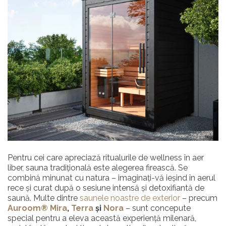
Pentru cei care apreciază ritualurile de wellness în aer
liber, sauna tradițională este alegerea firească. Se
combină minunat cu natura – imaginați-vă ieșind în aerul
rece și curat după o sesiune intensă și detoxifiantă de
saună. Multe dintre
saunele noastre de exterior
– precum
Auroom®
Mira
,
Terra
și
Nora
– sunt concepute
special pentru a eleva această experiență milenară,