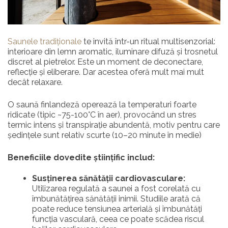
Saunele tradiționale
te invită într-un ritual multisenzorial:
interioare din lemn aromatic, iluminare difuză și trosnetul
discret al pietrelor. Este un moment de deconectare,
reflecție și eliberare. Dar acestea oferă mult mai mult
decât relaxare.
O saună finlandeză operează la temperaturi foarte
ridicate (tipic ~75-100°C în aer), provocând un stres
termic intens și transpirație abundentă, motiv pentru care
ședințele sunt relativ scurte (10–20 minute în medie)
Beneficiile dovedite științific includ:
Susținerea sănătății cardiovasculare:
Utilizarea regulată a saunei a fost corelată cu
îmbunătățirea sănătății inimii. Studiile arată că
poate reduce tensiunea arterială și îmbunătăți
funcția vasculară, ceea ce poate scădea riscul