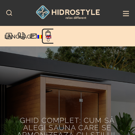
Skip
to
content
LANGUAGE
0
GHID COMPLET: CUM SĂ
ALEGI SAUNA CARE SE
ARMONIZEAZĂ CU STILUL