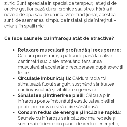
zilnic. Sunt apreciate în special de terapeuți, atleți și de
oricine gestionează dureri cronice sau stres. Fără a fi
nevoie de apă sau de un încălzitor tradițional, acestea
sunt, de asemenea, simplu de instalat și de întreținut –
chiar și în spații mici.
Ce face saunele cu infraroșu atât de atractive?
Relaxare musculară profundă și recuperare:
Căldura prin infraroșu pătrunde până la câțiva
centimetri sub piele, atenuând tensiunea
musculară și accelerând recuperarea după exerciții
fizice.
Circulație îmbunătățită:
Căldura radiantă
stimulează fluxul sanguin, susținând sănătatea
cardiovasculară și vitalitatea generală.
Sănătatea și întinerirea pielii:
Căldura prin
infraroșu poate îmbunătăți elasticitatea pielii și
poate promova o strălucire sănătoasă.
Consum redus de energie și încălzire rapidă:
Saunele cu infraroșu se încălzesc mai repede și
sunt mai eficiente din punct de vedere energetic,