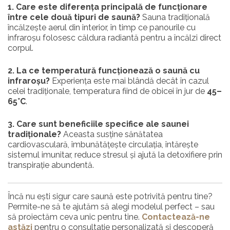
1. Care este diferența principală de funcționare
între cele două tipuri de saună?
Sauna tradițională
încălzește aerul din interior, în timp ce panourile cu
infraroșu folosesc căldura radiantă pentru a încălzi direct
corpul.
2. La ce temperatură funcționează o saună cu
infraroșu?
Experiența este mai blândă decât în cazul
celei tradiționale, temperatura fiind de obicei în jur de
45–
65°C
.
3. Care sunt beneficiile specifice ale saunei
tradiționale?
Aceasta susține sănătatea
cardiovasculară, îmbunătățește circulația, întărește
sistemul imunitar, reduce stresul și ajută la detoxifiere prin
transpirație abundentă.
Încă nu ești sigur care saună este potrivită pentru tine?
Permite-ne să te ajutăm să alegi modelul perfect – sau
să proiectăm ceva unic pentru tine.
Contactează-ne
astăzi
pentru o consultație personalizată și descoperă