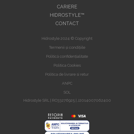
CARIERE
HIDROSTYLE™
CONTACT
Hidrostyle 2024 © Copyright
Termenii și condițiile
Politică confidențialitate
Politica Cookies
Politica de livrare si retur
ANPC
SOL
Hidrostyle SRL | RO33276925 | J2014007062400