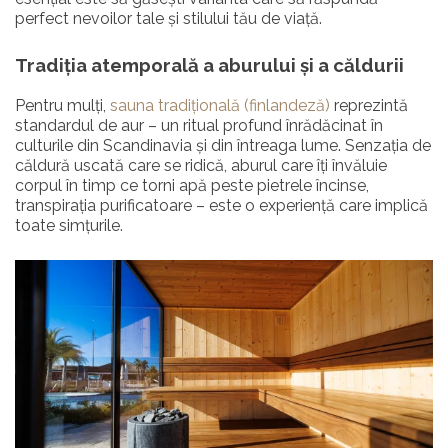
perfect nevoilor tale și stilului tău de viață.
Tradiția atemporală a aburului și a căldurii
Pentru mulți,
sauna tradițională (finlandeză)
reprezintă
standardul de aur – un ritual profund înrădăcinat în
culturile din Scandinavia și din întreaga lume. Senzația de
căldură uscată care se ridică, aburul care îți învăluie
corpul în timp ce torni apă peste pietrele încinse,
transpirația purificatoare – este o experiență care implică
toate simțurile.