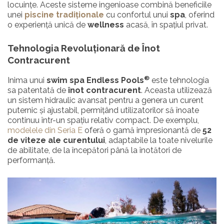
locuințe. Aceste sisteme ingenioase combină beneficiile
unei
piscine tradiționale
cu confortul unui
spa
, oferind
o experiență unică de
wellness
acasă, în spațiul privat.
Tehnologia Revoluționară de Înot
Contracurent
®
Inima unui
swim spa Endless Pools
este tehnologia
sa patentată de
înot contracurent
. Aceasta utilizează
un sistem hidraulic avansat pentru a genera un curent
puternic și ajustabil, permițând utilizatorilor să înoate
continuu într-un spațiu relativ compact. De exemplu,
modelele din Seria E
oferă o gamă impresionantă de
52
de viteze ale curentului
, adaptabile la toate nivelurile
de abilitate, de la începători până la înotători de
performanță.