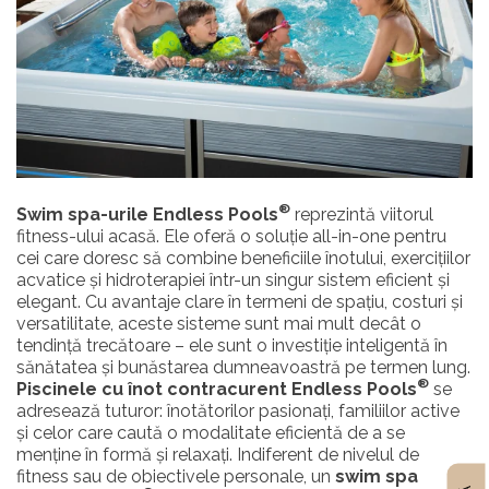
®
Swim spa-urile Endless Pools
reprezintă viitorul
fitness-ului acasă. Ele oferă o soluție all-in-one pentru
cei care doresc să combine beneficiile înotului, exercițiilor
acvatice și hidroterapiei într-un singur sistem eficient și
elegant. Cu avantaje clare în termeni de spațiu, costuri și
versatilitate, aceste sisteme sunt mai mult decât o
tendință trecătoare – ele sunt o investiție inteligentă în
sănătatea și bunăstarea dumneavoastră pe termen lung.
®
Piscinele cu înot contracurent Endless Pools
se
adresează tuturor: înotătorilor pasionați, familiilor active
și celor care caută o modalitate eficientă de a se
menține în formă și relaxați. Indiferent de nivelul de
fitness sau de obiectivele personale, un
swim spa