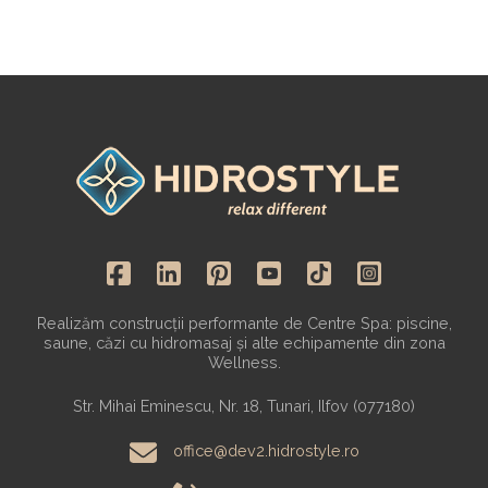
Realizăm construcții performante de Centre Spa: piscine,
saune, căzi cu hidromasaj și alte echipamente din zona
Wellness.
Str. Mihai Eminescu, Nr. 18, Tunari, Ilfov (077180)
office@dev2.hidrostyle.ro