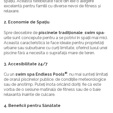
spațiu. Această flexibilitate face din ele o alegere
excelentă pentru familii cu diverse nevoi de fitness și
relaxare.
2. Economie de Spațiu
Spre deosebire de
piscinele tradiționale
,
swim spa
-
urile sunt concepute pentru a se potrivi în spații mai mici.
Această caracteristică le face ideale pentru proprietăți
urbane sau suburbane cu curți limitate, oferind luxul unei
piscine fără a necesita o suprafață mare de teren.
3. Accesibilitate 24/7
®
Cu un
swim spa Endless Pools
, nu mai sunteți limitați
de orarul piscinelor publice, de condițiile meteorologice
sau de anotimp. Puteți înota oricând doriți, fie că este
vorba de o sesiune matinală de fitness sau de o baie
relaxantă înainte de culcare.
4. Beneficii pentru Sănătate