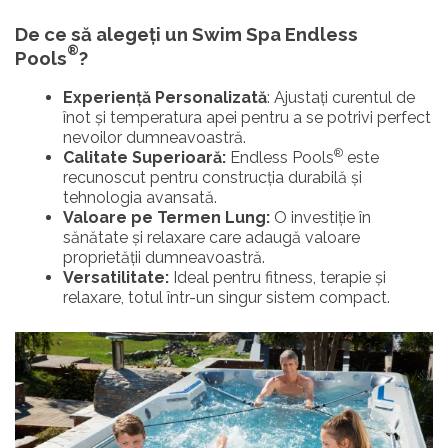
De ce să alegeți un Swim Spa Endless
®
Pools
?
Experiență Personalizată
: Ajustați curentul de
înot și temperatura apei pentru a se potrivi perfect
nevoilor dumneavoastră.
®
Calitate Superioară:
Endless Pools
este
recunoscut pentru construcția durabilă și
tehnologia avansată.
Valoare pe Termen Lung:
O investiție în
sănătate și relaxare care adaugă valoare
proprietății dumneavoastră.
Versatilitate:
Ideal pentru fitness, terapie și
relaxare, totul într-un singur sistem compact.