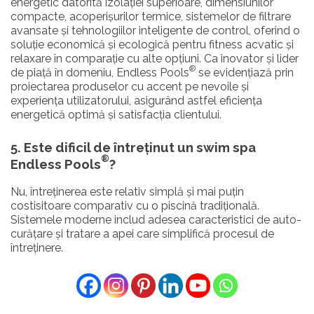
energetic datorită izolației superioare, dimensiunilor
compacte, acoperișurilor termice, sistemelor de filtrare
avansate și tehnologiilor inteligente de control, oferind o
soluție economică și ecologică pentru fitness acvatic și
relaxare în comparație cu alte opțiuni. Ca inovator și lider
®
de piață în domeniu, Endless Pools
se evidențiază prin
proiectarea produselor cu accent pe nevoile și
experiența utilizatorului, asigurând astfel eficiența
energetică optimă și satisfacția clientului.
5. Este dificil de întreținut un swim spa
®
Endless Pools
?
Nu, întreținerea este relativ simplă și mai puțin
costisitoare comparativ cu o piscină tradițională.
Sistemele moderne includ adesea caracteristici de auto-
curățare și tratare a apei care simplifică procesul de
întreținere.