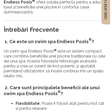
®
CERE OFERTĂ
Endless Pools
oferă soluția perfectă pentru a aduce
luxul și beneficiile unei piscine în confortul casei
dumneavoastră.
Întrebări Frecvente
®
1. Ce este un swim spa Endless Pools
?
®
Un swim spa Endless Pools
este un sistem compact
care combină beneficiile unei piscine tradiționale cu cele
ale unui spa. Acesta folosește tehnologie avansată
pentru a crea un curent de înot puternic și ajustabil,
permițând utilizatorilor să înoate continuu într-un spațiu
relativ mic.
2. Care sunt principalele beneficii ale unui
®
swim spa Endless Pools
?
Flexibilitate:
Poate fi folosit atât pentru înot cât
și pentru relaxare