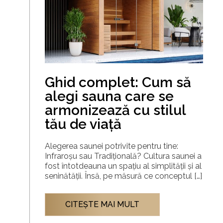
Ghid complet: Cum să
alegi sauna care se
armonizează cu stilul
tău de viață
Alegerea saunei potrivite pentru tine:
Infraroșu sau Tradițională? Cultura saunei a
fost întotdeauna un spațiu al simplității și al
seninătății. Însă, pe măsură ce conceptul […]
CITEŞTE MAI MULT