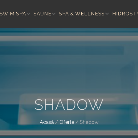
SWIM SPA
SAUNE
SPA & WELLNESS
HIDROST
SHADOW
Acasă
/
Oferte
/
Shadow