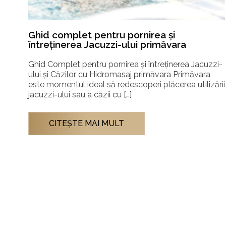
Ghid complet: Cum să alegi sauna care se
armonizează cu stilul tău de viață
zi-
Alegerea saunei potrivite pentru tine: Infraroșu sau
Tradițională? Cultura saunei a fost întotdeauna un
ării
spațiu al simplității și al seninătății. Însă, pe măsură ce
conceptul […]
CITEŞTE MAI MULT