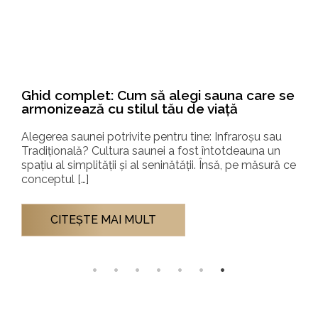
Auroom® QUU – eleganță nordică și
tehnologie de top la Sauna Fest 2025,
Therme București
Sauna de lux Auroom® QUU, vedeta Hidrostyle la
Sauna Fest 2025, Therme București Peste 40.000 de
vizitatori din 10 țări au participat la Sauna Fest […]
CITEŞTE MAI MULT