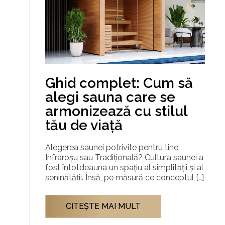
Ghid complet: Cum să
alegi sauna care se
armonizează cu stilul
tău de viață
Alegerea saunei potrivite pentru tine:
Infraroșu sau Tradițională? Cultura saunei a
fost întotdeauna un spațiu al simplității și al
seninătății. Însă, pe măsură ce conceptul […]
CITEŞTE MAI MULT