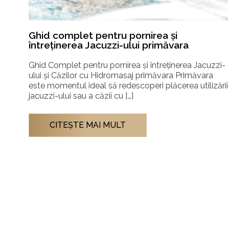
Ghid complet: Cum să alegi sauna care se
armonizează cu stilul tău de viață
zi-
Alegerea saunei potrivite pentru tine: Infraroșu sau
Tradițională? Cultura saunei a fost întotdeauna un
ării
spațiu al simplității și al seninătății. Însă, pe măsură ce
conceptul […]
CITEŞTE MAI MULT