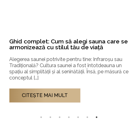
Auroom® QUU – eleganță nordică și
tehnologie de top la Sauna Fest 2025,
Therme București
Sauna de lux Auroom® QUU, vedeta Hidrostyle la
Sauna Fest 2025, Therme București Peste 40.000 de
vizitatori din 10 țări au participat la Sauna Fest […]
CITEŞTE MAI MULT