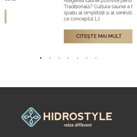
Alegerea saunei potrivite pentru tine: Infraroșu sau
Tradițională? Cultura saunei a fost întotdeauna un
spațiu al simplității și al seninătății. Însă, pe măsură
ce conceptul […]
CITEŞTE MAI MULT