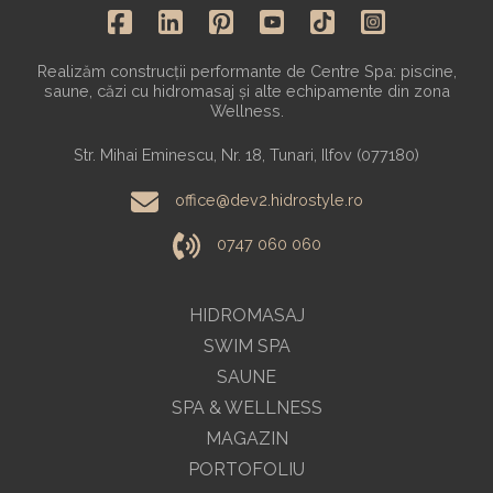
Realizăm construcții performante de Centre Spa: piscine,
saune, căzi cu hidromasaj și alte echipamente din zona
Wellness.
Str. Mihai Eminescu, Nr. 18, Tunari, Ilfov (077180)
office@dev2.hidrostyle.ro
0747 060 060
HIDROMASAJ
SWIM SPA
SAUNE
SPA & WELLNESS
MAGAZIN
PORTOFOLIU