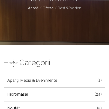
Acasă
/
Oferte
/
Rest Wooden
Categorii
Apariții Media & Evenimente
(1)
Hidromasaj
(24)
Noutăți
(5)