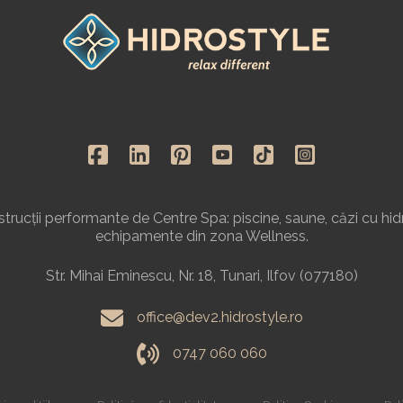
rucții performante de Centre Spa: piscine, saune, căzi cu hid
echipamente din zona Wellness.
Str. Mihai Eminescu, Nr. 18, Tunari, Ilfov (077180)
office@dev2.hidrostyle.ro
0747 060 060