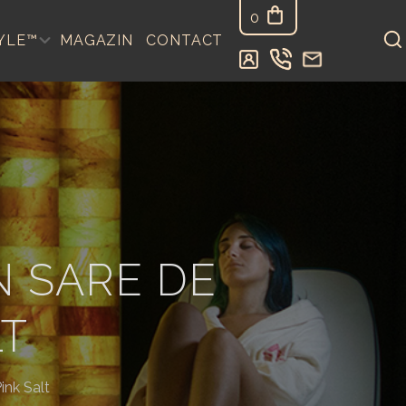
0
YLE™
MAGAZIN
CONTACT
N SARE DE
LT
ink Salt