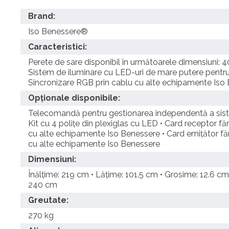
Brand:
Iso Benessere®
Caracteristici:
Perete de sare disponibil în următoarele dimensiuni: 
Sistem de iluminare cu LED-uri de mare putere pentru c
Sincronizare RGB prin cablu cu alte echipamente Iso
Opționale disponibile:
Telecomandă pentru gestionarea independentă a sistem
Kit cu 4 polițe din plexiglas cu LED • Card receptor făr
cu alte echipamente Iso Benessere • Card emițător fără
cu alte echipamente Iso Benessere
Dimensiuni:
Înălțime: 219 cm • Lățime: 101.5 cm • Grosime: 12.6 cm
240 cm
Greutate:
270 kg