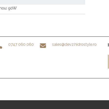
anou: 90W
0747 060 060
sales@dev2.hidrostyle.ro