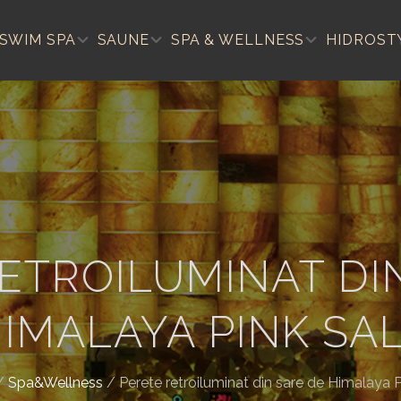
SWIM SPA
SAUNE
SPA & WELLNESS
HIDROST
ETROILUMINAT DI
IMALAYA PINK SA
/
Spa&Wellness
/
Perete retroiluminat din sare de Himalaya P