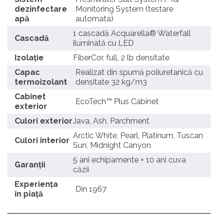
dezinfectare
Monitoring System (testare
apă
automata)
1 cascadă Acquarella® Waterfall
Cascadă
iluminată cu LED
Izolație
FiberCor, full, 2 lb densitate
Capac
Realizat din spumă poliuretanică cu
termoizolant
densitate 32 kg/m3
Cabinet
EcoTech™ Plus Cabinet
exterior
Culori exterior
Java, Ash, Parchment
Arctic White, Pearl, Platinum, Tuscan
Culori interior
Sun, Midnight Canyon
5 ani echipamente + 10 ani cuva
Garanții
căzii
Experienţa
Din 1967
în piaţă