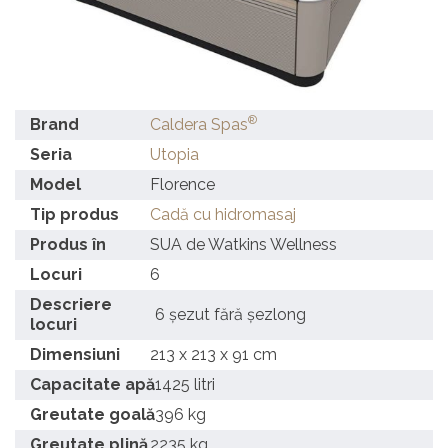
®
Brand
Caldera Spas
Seria
Utopia
Model
Florence
Tip produs
Cadă cu hidromasaj
Produs în
SUA de Watkins Wellness
Locuri
6
Descriere
6 șezut fără șezlong
locuri
Dimensiuni
213 x 213 x 91 cm
Capacitate apă
1425 litri
Greutate goală
396 kg
Greutate plină
2235 kg