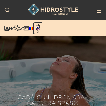
Skip
to
content
LANGUAGE
0
CADĂ CU HIDROMASAJ
CALDERA SPAS®