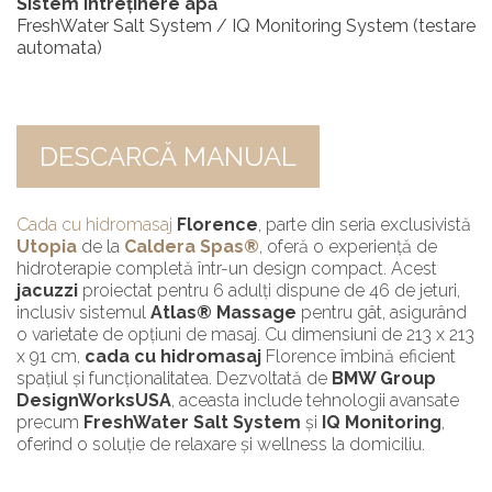
Sistem întreținere apă
FreshWater Salt System / IQ Monitoring System (testare
automata)
DESCARCĂ MANUAL
Cada cu hidromasaj
Florence
, parte din seria exclusivistă
Utopia
de la
Caldera Spas®
, oferă o experiență de
hidroterapie completă într-un design compact. Acest
jacuzzi
proiectat pentru 6 adulți dispune de 46 de jeturi,
inclusiv sistemul
Atlas® Massage
pentru gât, asigurând
o varietate de opțiuni de masaj. Cu dimensiuni de 213 x 213
x 91 cm,
cada cu hidromasaj
Florence îmbină eficient
spațiul și funcționalitatea. Dezvoltată de
BMW Group
DesignWorksUSA
, aceasta include tehnologii avansate
precum
FreshWater Salt System
și
IQ Monitoring
,
oferind o soluție de relaxare și wellness la domiciliu.