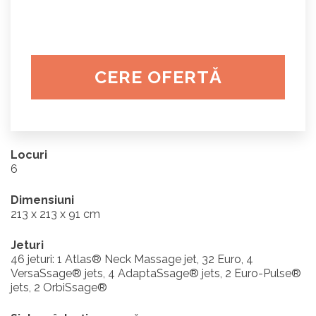
CERE OFERTĂ
Locuri
6
Dimensiuni
213 x 213 x 91 cm
Jeturi
46 jeturi: 1 Atlas® Neck Massage jet, 32 Euro, 4
VersaSsage® jets, 4 AdaptaSsage® jets, 2 Euro-Pulse®
jets, 2 OrbiSsage®