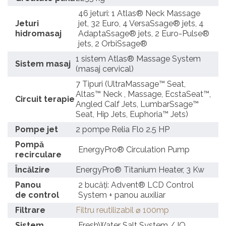
46 jeturi: 1 Atlas® Neck Massage
Jeturi
jet, 32 Euro, 4 VersaSsage® jets, 4
hidromasaj
AdaptaSsage® jets, 2 Euro-Pulse®
jets, 2 OrbiSsage®
1 sistem Atlas® Massage System
Sistem masaj
(masaj cervical)
7 Tipuri (UltraMassage™ Seat,
Altas™ Neck , Massage, EcstaSeat™,
Circuit terapie
Angled Calf Jets, LumbarSsage™
Seat, Hip Jets, Euphoria™ Jets)
Pompe jet
2 pompe Relia Flo 2.5 HP
Pompă
EnergyPro® Circulation Pump
recirculare
Încălzire
EnergyPro® Titanium Heater, 3 Kw
Panou
2 bucăți: Advent® LCD Control
de control
System + panou auxiliar
Filtrare
Filtru reutilizabil ⌀ 100mp
Sistem
FreshWater Salt System / IQ