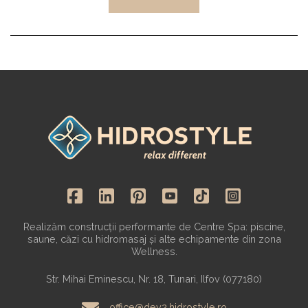
Realizăm construcții performante de Centre Spa: piscine,
saune, căzi cu hidromasaj și alte echipamente din zona
Wellness.
Str. Mihai Eminescu, Nr. 18, Tunari, Ilfov (077180)
office@dev2.hidrostyle.ro