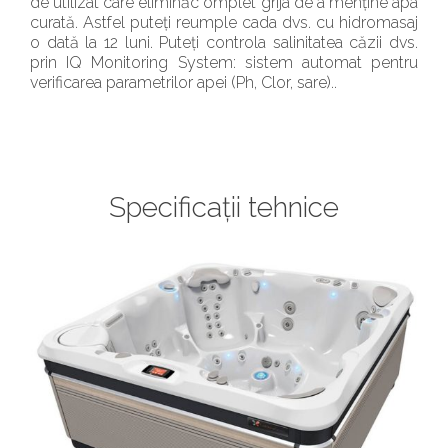
de utilizat care eliminăc omplet grija de a menține apa
curată. Astfel puteți reumple cada dvs. cu hidromasaj
o dată la 12 luni. Puteți controla salinitatea căzii dvs.
prin IQ Monitoring System: sistem automat pentru
verificarea parametrilor apei (Ph, Clor, sare)..
Specificații tehnice