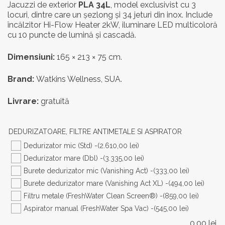
inițial
curent
Jacuzzi de exterior
PLA 34L
, model exclusivist cu 3
locuri, dintre care un șezlong și 34 jeturi din inox. Include
a
este:
încălzitor Hi-Flow Heater 2kW, iluminare LED multicoloră
fost:
42.972,
cu 10 puncte de lumină și cascadă.
53.715,00 lei.
Dimensiuni:
165 × 213 × 75 cm.
Brand:
Watkins Wellness, SUA.
Livrare:
gratuită
DEDURIZATOARE, FILTRE ANTIMETALE SI ASPIRATOR
Dedurizator mic (Std) -
(2.610,00 lei)
Dedurizator mare (Dbl) -
(3.335,00 lei)
Burete dedurizator mic (Vanishing Act) -
(333,00 lei)
Burete dedurizator mare (Vanishing Act XL) -
(494,00 lei)
Filtru metale (FreshWater Clean Screen®) -
(859,00 lei)
Aspirator manual (FreshWater Spa Vac) -
(545,00 lei)
0,00
lei