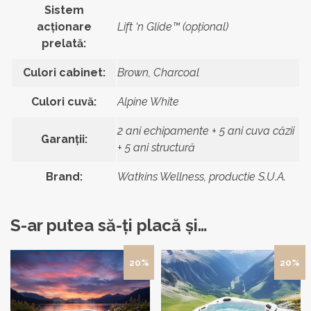
Sistem
acționare
Lift ‘n Glide™ (opţional)
prelată:
Culori cabinet:
Brown, Charcoal
Culori cuvă:
Alpine White
2 ani echipamente + 5 ani cuva căzii
Garanții:
+ 5 ani structură
Brand:
Watkins Wellness, productie S.U.A.
S-ar putea să-ți placă și…
20%
20%