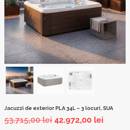
Jacuzzi de exterior PLA 34L – 3 locuri, SUA
Prețul
Prețul
53.715,00
lei
42.972,00
lei