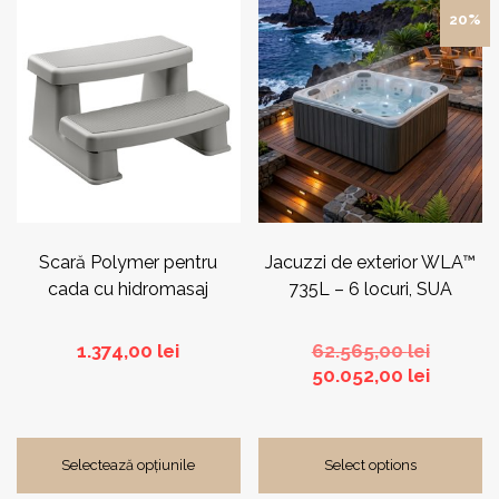
Acest
20%
produs
are
mai
multe
variații.
Opțiunile
pot
fi
alese
în
pagina
Scară Polymer pentru
Jacuzzi de exterior WLA™
produsului.
cada cu hidromasaj
735L – 6 locuri, SUA
Prețul
1.374,00
lei
62.565,00
lei
inițial
Prețul
50.052,00
lei
a
curent
fost:
este:
62.565,0
50.052,0
Selectează opțiunile
Select options