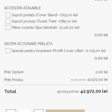
ACCESORII ATAȘABILE
Suport prelată (Cover Stand) -
(705,00 lei)
Suport prosop (Towel Tree) -
(789,00 lei)
Mână curentă (Spa Handrail) -
(2.116,00 lei)
0,00
lei
SISTEM ACȚIONARE PRELATĂ
Special pentru încastrare (Prolift Cover Lifter) -
(1.725,00 lei)
0,00
lei
Preţ Opţiuni
0,00
lei
42.972,00
lei
Preţ Produs
53.715,00 lei
42.972,00
lei
Total
53.715,00 lei