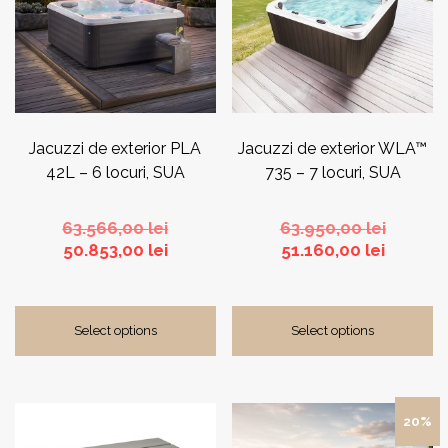
Jacuzzi de exterior PLA
Jacuzzi de exterior WLA™
42L – 6 locuri, SUA
735 – 7 locuri, SUA
Prețul
Prețul
63.566,00
lei
63.950,00
lei
Prețul
inițial
Prețul
inițial
50.853,00
lei
51.160,00
lei
curent
a
curent
a
este:
fost:
este:
fost:
50.853,00 lei.
63.566,00 lei.
51.160,0
63.950,0
Select options
Select options
Acest
20%
produs