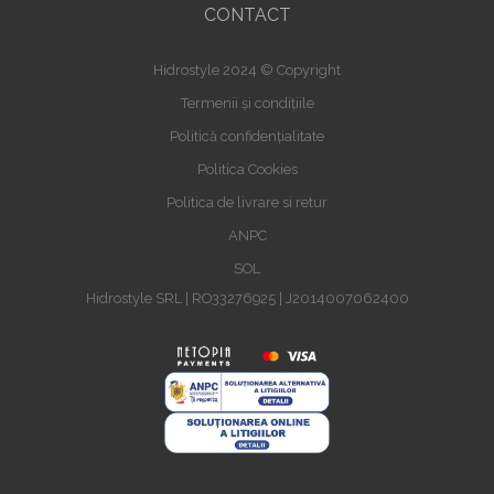
CONTACT
Hidrostyle 2024 © Copyright
Termenii și condițiile
Politică confidențialitate
Politica Cookies
Politica de livrare si retur
ANPC
SOL
Hidrostyle SRL | RO33276925 | J2014007062400