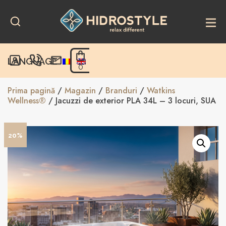
Skip
to
content
LANGUAGE
0
Prima pagină
/
Magazin
/
Branduri
/
Watkins
Wellness®
/ Jacuzzi de exterior PLA 34L – 3 locuri, SUA
20%