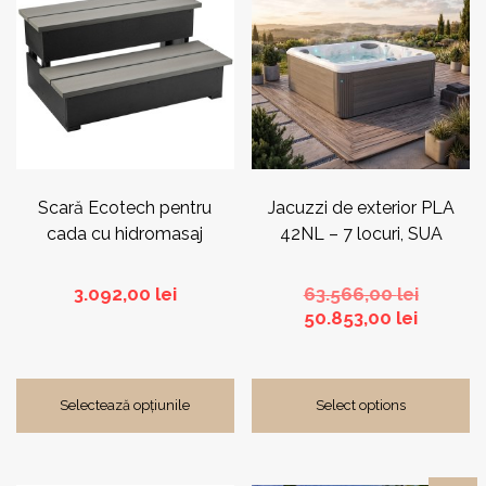
are
mai
multe
variații.
Opțiunile
pot
fi
alese
în
pagina
Scară Ecotech pentru
Jacuzzi de exterior PLA
produsului.
cada cu hidromasaj
42NL – 7 locuri, SUA
Prețul
3.092,00
lei
63.566,00
lei
Prețul
inițial
50.853,00
lei
curent
a
este:
fost:
50.853,0
63.566,0
Selectează opțiunile
Select options