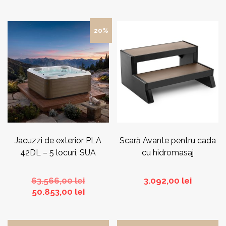
Acest
20%
produs
are
mai
multe
variații.
Opțiunile
pot
fi
alese
în
pagina
Jacuzzi de exterior PLA
Scară Avante pentru cada
produsului.
42DL – 5 locuri, SUA
cu hidromasaj
Prețul
63.566,00
lei
3.092,00
lei
Prețul
inițial
50.853,00
lei
curent
a
este:
fost:
50.853,00 lei.
63.566,00 lei.