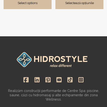
Select options
Selectează opțiunile
Realizăm construcții performante de Centre Spa: piscine,
saune, căzi cu hidromasaj și alte echipamente din zona
Wellness.