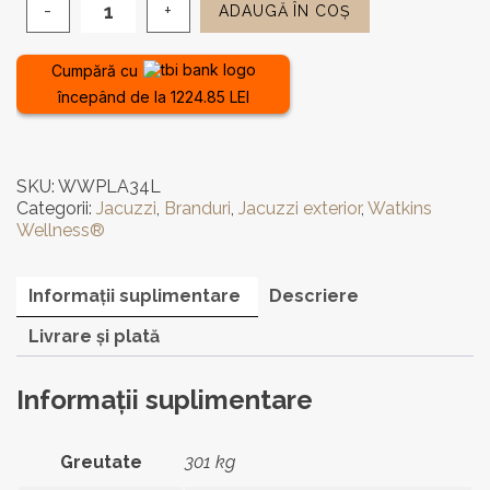
ADAUGĂ ÎN COȘ
Cantitate
Jacuzzi
de
Cumpără cu
exterior
începând de la 1224.85 LEI
PLA
34L
-
3
SKU:
WWPLA34L
locuri,
Categorii:
Jacuzzi
,
Branduri
,
Jacuzzi exterior
,
Watkins
SUA
Wellness®
Informații suplimentare
Descriere
Livrare și plată
Informații suplimentare
Greutate
301 kg