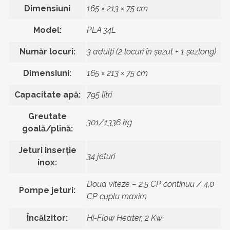
Dimensiuni
165 × 213 × 75 cm
Model:
PLA 34L
Număr locuri:
3 adulți (2 locuri în șezut + 1 șezlong)
Dimensiuni:
165 × 213 × 75 cm
Capacitate apă:
795 litri
Greutate
301/1336 kg
goală/plină:
Jeturi inserție
34 jeturi
inox:
Doua viteze – 2,5 CP continuu / 4,0
Pompe jeturi:
CP cuplu maxim
Încălzitor:
Hi-Flow Heater, 2 Kw