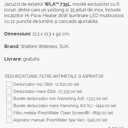
inițial
curen
Jacuzzi de exterior
WLA™ 735L
, model exclusivist cu 6
locuri, dintre care un șezlong și 35 jeturi din inox. Include
a
este:
incalzitor Hi-Flow Heater 2kW, iluminare LED multicoloră
fost:
50.052
cu 10 puncte de lumină și cascadă ajustabilă.
62.565,00 lei.
Dimensiuni:
213 x 213 x 92 cm.
Brand:
Watkins Wellness, SUA.
Livrare:
gratuită
DEDURIZATOARE, FILTRE ANTIMETALE SI ASPIRATOR
Dedurizator mic (Std) -
(2.610,00 lei)
Dedurizator mare (Dbl) -
(3.335,00 lei)
Burete dedurizator mic (Vanishing Act) -
(333,00 lei)
Burete dedurizator mare (Vanishing Act XL) -
(494,00 lei)
Filtru metale (FreshWater Clean Screen®) -
(859,00 lei)
Aspirator manual (FreshWater Spa Vac) -
(545,00 lei)