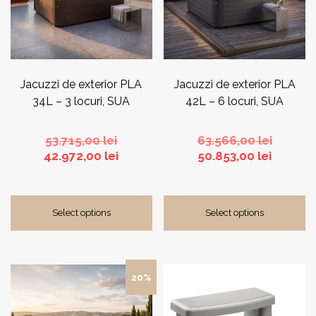
Jacuzzi de exterior PLA
Jacuzzi de exterior PLA
34L – 3 locuri, SUA
42L – 6 locuri, SUA
Prețul
Prețul
53.715,00
lei
63.566,00
lei
inițial
Prețul
Prețul
inițial
42.972,00
lei
50.853,00
lei
a
curent
curent
a
fost:
este:
este:
fost:
53.715,00 lei.
42.972,00 lei.
50.853,0
63.566,0
Select options
Select options
Acest
20%
produs
are
mai