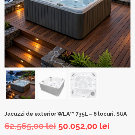
Jacuzzi de exterior WLA™ 735L – 6 locuri, SUA
Prețul
Prețul
62.565,00
lei
50.052,00
lei