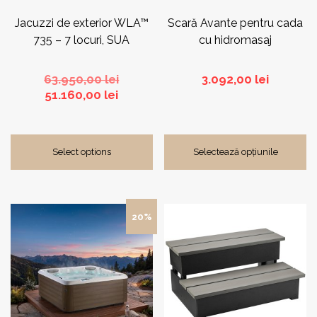
în
pagina
Jacuzzi de exterior WLA™
Scară Avante pentru cada
produsului.
735 – 7 locuri, SUA
cu hidromasaj
Prețul
63.950,00
lei
3.092,00
lei
Prețul
inițial
51.160,00
lei
curent
a
este:
fost:
51.160,00 lei.
63.950,00 lei.
Select options
Selectează opțiunile
Acest
20%
produs
are
mai
multe
variații.
Opțiunile
pot