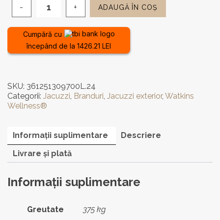
ADAUGĂ ÎN COȘ
Cantitate
Jacuzzi
de
Cumpără cu
exterior
începând de la 1426.21 LEI
WLA™
735L
-
6
SKU:
361251309700L.24
locuri,
Categorii:
Jacuzzi
,
Branduri
,
Jacuzzi exterior
,
Watkins
SUA
Wellness®
Informații suplimentare
Descriere
Livrare și plată
Informații suplimentare
Greutate
375 kg