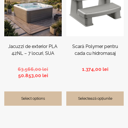
multe
variații.
Opțiunile
pot
fi
alese
în
pagina
Jacuzzi de exterior PLA
Scară Polymer pentru
produsului.
42NL – 7 locuri, SUA
cada cu hidromasaj
Prețul
63.566,00
lei
1.374,00
lei
Prețul
inițial
50.853,00
lei
curent
a
este:
fost:
50.853,00 lei.
63.566,00 lei.
Select options
Selectează opțiunile