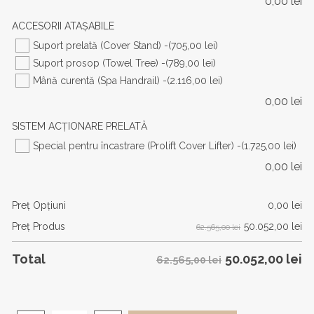
0,00
lei
ACCESORII ATAȘABILE
Suport prelată (Cover Stand) -
(705,00 lei)
Suport prosop (Towel Tree) -
(789,00 lei)
Mână curentă (Spa Handrail) -
(2.116,00 lei)
0,00
lei
SISTEM ACȚIONARE PRELATĂ
Special pentru încastrare (Prolift Cover Lifter) -
(1.725,00 lei)
0,00
lei
Preţ Opţiuni
0,00
lei
50.052,00
lei
Preţ Produs
62.565,00 lei
50.052,00
lei
Total
62.565,00 lei