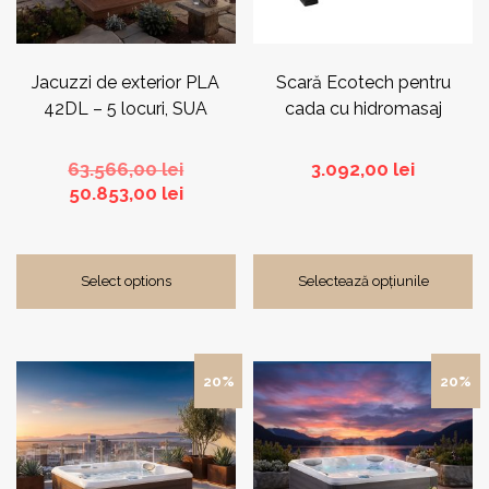
fi
alese
în
pagina
Jacuzzi de exterior PLA
Scară Ecotech pentru
produsului.
42DL – 5 locuri, SUA
cada cu hidromasaj
Prețul
63.566,00
lei
3.092,00
lei
Prețul
inițial
50.853,00
lei
curent
a
este:
fost:
50.853,00 lei.
63.566,00 lei.
Select options
Selectează opțiunile
20%
20%