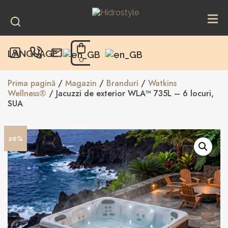
Skip
to
content
LANGUAGE
0
Prima pagină
/
Magazin
/
Branduri
/
Watkins
Wellness®
/ Jacuzzi de exterior WLA™ 735L – 6 locuri,
SUA
20%