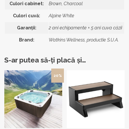
Culori cabinet:
Brown, Charcoal
Culori cuvă:
Alpine White
Garanții:
2 ani echipamente + 5 ani cuva căzii
Brand:
Watkins Wellness, productie S.U.A.
S-ar putea să-ți placă și…
Acest
20%
produs
are
mai
multe
variații.
Opțiunile
pot
fi
alese