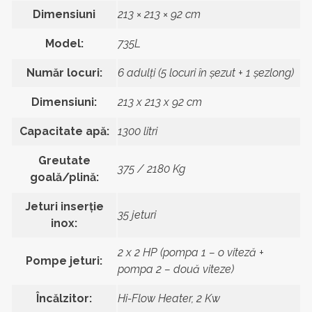
Dimensiuni
213 × 213 × 92 cm
Model:
735L
Număr locuri:
6 adulți (5 locuri în șezut + 1 șezlong)
Dimensiuni:
213 x 213 x 92 cm
Capacitate apă:
1300 litri
Greutate
375 / 2180 Kg
goală/plină:
Jeturi inserție
35 jeturi
inox:
2 x 2 HP (pompa 1 – o viteză +
Pompe jeturi:
pompa 2 – două viteze)
Încălzitor:
Hi-Flow Heater, 2 Kw