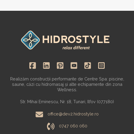
Realizăm construcții performante de Centre Spa: piscine,
saune, căzi cu hidromasaj și alte echipamente din zona
Wellness.
Str. Mihai Eminescu, Nr. 18, Tunari, Ilfov (077180)
office@dev2.hidrostyle.ro
0747 060 060