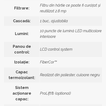
Filtru din hârtie ce poate fi curățat și
Filtrare:
reutilizat 2.8 mp
Cascadă:
1 buc., ajustabila
10 puncte de lumină LED multicolore
Lumini:
interioare
Panou de
LCD control system
control:
Izolație:
FiberCor™
Capac
Realizat din poliester, culoare negru
termoizolant:
Sistem
acționare
ProLift® (optional)
capac: