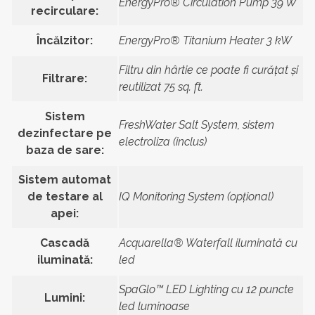
EnergyPro® Circulation Pump 39 W
recirculare:
Încălzitor:
EnergyPro® Titanium Heater 3 kW
Filtru din hârtie ce poate fi curățat și
Filtrare:
reutilizat 75 sq. ft.
Sistem
FreshWater Salt System, sistem
dezinfectare pe
electroliza (inclus)
baza de sare:
Sistem automat
de testare al
IQ Monitoring System (opţional)
apei:
Cascadă
Acquarella® Waterfall iluminată cu
iluminată:
led
SpaGlo™ LED Lighting cu 12 puncte
Lumini:
led luminoase