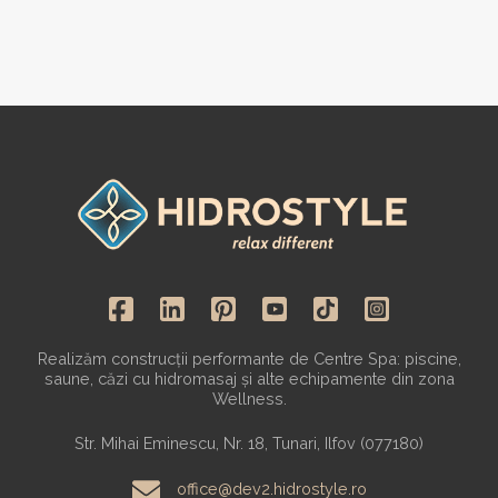
Realizăm construcții performante de Centre Spa: piscine,
saune, căzi cu hidromasaj și alte echipamente din zona
Wellness.
Str. Mihai Eminescu, Nr. 18, Tunari, Ilfov (077180)
office@dev2.hidrostyle.ro