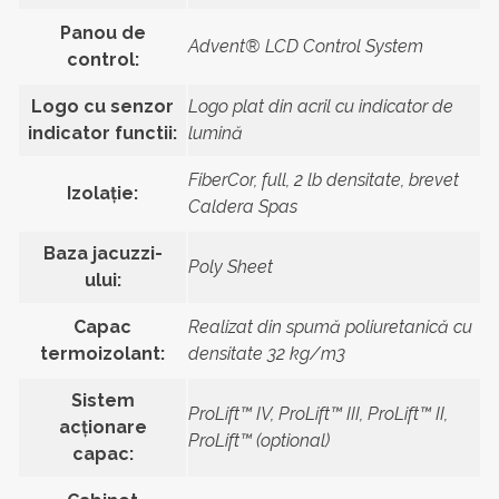
Panou de
Advent® LCD Control System
control:
Logo cu senzor
Logo plat din acril cu indicator de
indicator functii:
lumină
FiberCor, full, 2 lb densitate, brevet
Izolație:
Caldera Spas
Baza jacuzzi-
Poly Sheet
ului:
Capac
Realizat din spumă poliuretanică cu
termoizolant:
densitate 32 kg/m3
Sistem
ProLift™ IV, ProLift™ III, ProLift™ II,
acționare
ProLift™ (optional)
capac: