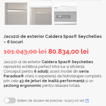
Jacuzzi de exterior Caldera Spas® Seychelles
– 6 locuri
Prețul
Prețu
101.043,00
lei
80.834,00
lei
inițial
cure
Jacuzzi-ul de exterior
Caldera Spas® Seychelles
reprezintă echilibrul perfect între lux și eficiență.
a
este:
Conceput pentru
6 adulți
, acest model din
seria
fost:
80.83
Paradise®
oferă o experiență de hidroterapie completă
prin cele
43 de jeturi de înaltă performanță
și un
101.043,00 lei.
șezlong ergonomic
pentru relaxare totală.
Sistem de dozare de precizie -
(4.923,00 lei)
?