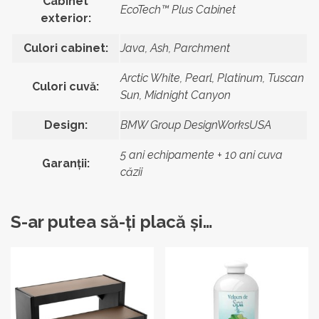
Cabinet
EcoTech™ Plus Cabinet
exterior:
Culori cabinet:
Java, Ash, Parchment
Arctic White, Pearl, Platinum, Tuscan
Culori cuvă:
Sun, Midnight Canyon
Design:
BMW Group DesignWorksUSA
5 ani echipamente + 10 ani cuva
Garanții:
căzii
S-ar putea să-ți placă și…
Acest
produs
are
mai
multe