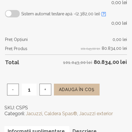
0,00
lei
Sistem automat testare apă -
(2.382,00 lei)
?
0,00
lei
Preţ Opţiuni
0,00
lei
80.834,00
lei
Preţ Produs
101.043,00 lei
80.834,00
lei
Total
101.043,00 lei
ADAUGĂ ÎN COȘ
Cantitate
Jacuzzi
de
SKU:
CSPS
exterior
Categorii:
Jacuzzi
,
Caldera Spas®
,
Jacuzzi exterior
Caldera
Spas®
Seychelles
Informații suplimentare
Descriere