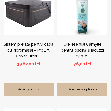
mai
multe
variații.
Opțiunile
pot
fi
alese
în
pagina
Sistem prelată pentru cada
Ulei esențial Camylle
produsului.
cu hidromasaj – ProLift
pentru piscină și jacuzzi
Cover Lifter III
250 ml
3.582,00
lei
76,00
lei
Adaugă în coș
Selectează opțiunile