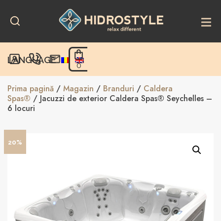
Skip
to
content
LANGUAGE
0
Prima pagină
/
Magazin
/
Branduri
/
Caldera
Spas®
/ Jacuzzi de exterior Caldera Spas® Seychelles –
6 locuri
20%