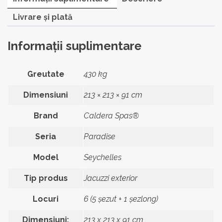
-
6
Livrare și plată
locuri
Informații suplimentare
Greutate
430 kg
Dimensiuni
213 × 213 × 91 cm
Brand
Caldera Spas®
Seria
Paradise
Model
Seychelles
Tip produs
Jacuzzi exterior
Locuri
6 (5 șezut + 1 șezlong)
Dimensiuni:
213 x 213 x 91 cm