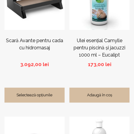
variații.
Opțiunile
pot
fi
alese
în
pagina
Scară Avante pentru cada
Ulei esențial Camylle
produsului.
cu hidromasaj
pentru piscină și jacuzzi
1000 ml – Eucalipt
3.092,00
lei
173,00
lei
Selectează opțiunile
Adaugă în coș
Acest
produs
are