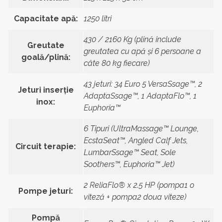
Capacitate apă:
1250 litri
430 / 2160 Kg (plină include
Greutate
greutatea cu apă și 6 persoane a
goală/plină:
câte 80 kg fiecare)
43 jeturi: 34 Euro 5 VersaSsage™, 2
Jeturi inserție
AdaptaSsage™, 1 AdaptaFlo™, 1
inox:
Euphoria™
6 Tipuri (UltraMassage™ Lounge,
EcstaSeat™, Angled Calf Jets,
Circuit terapie:
LumbarSsage™ Seat, Sole
Soothers™, Euphoria™ Jet)
2 ReliaFlo® x 2.5 HP (pompa1 o
Pompe jeturi:
viteză + pompa2 doua viteze)
Pompă