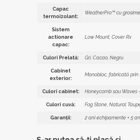
Capac
WeatherPro™ cu grosime d
termoizolant:
Sistem
actionare
Low Mount, Cover Rx
capac:
Culori Prelată:
Gri, Cacao, Negru
Cabinet
Monobloc, fabricată pri
exterior:
Culori cabinet:
Honeycomb sau Waves – 
Culori cuvă:
Fog Stone, Natural Taup
Garanții:
2 ani echipamente + 5 ani
S-ar putea să-ți placă și…