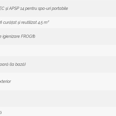
 și APSP 14 pentru spa-uri portabile
i curățat și reutilizat 4.5 m²
de igienizare FROG®
oară (la bază)
terior
ă