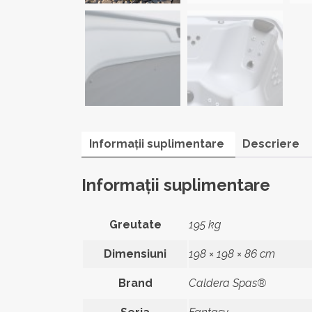
Informații suplimentare
Descriere
Informații suplimentare
Greutate
195 kg
Dimensiuni
198 × 198 × 86 cm
Brand
Caldera Spas®