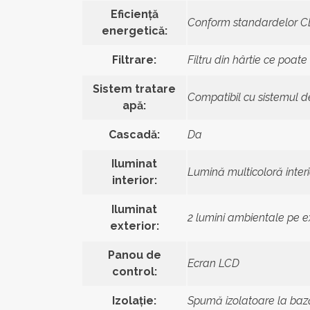
Eficiență
Conform standardelor CEC
energetică:
Filtrare:
Filtru din hârtie ce poate f
Sistem tratare
Compatibil cu sistemul 
apă:
Cascadă:
Da
Iluminat
Lumină multicoloră interi
interior:
Iluminat
2 lumini ambientale pe ex
exterior:
Panou de
Ecran LCD
control:
Izolație:
Spumă izolatoare la baz