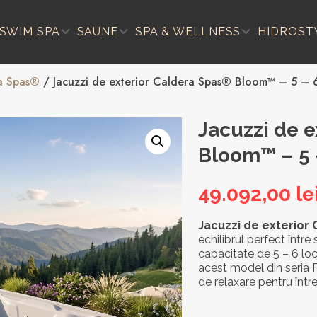
SWIM SPA
SAUNE
SPA & WELLNESS
HIDROST
a Spas®
/ Jacuzzi de exterior Caldera Spas® Bloom™ – 5 – 6
Jacuzzi de e
Bloom™ – 5 
49.092,00
le
Jacuzzi de exterio
echilibrul perfect între
capacitate de 5 – 6 loc
acest model din seria F
de relaxare pentru într