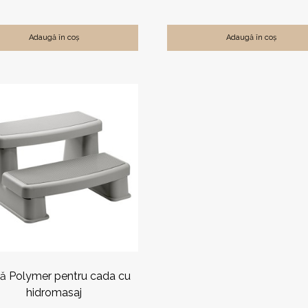
Adaugă în coș
Adaugă în coș
s
.
ile
a
ului.
ă Polymer pentru cada cu
hidromasaj