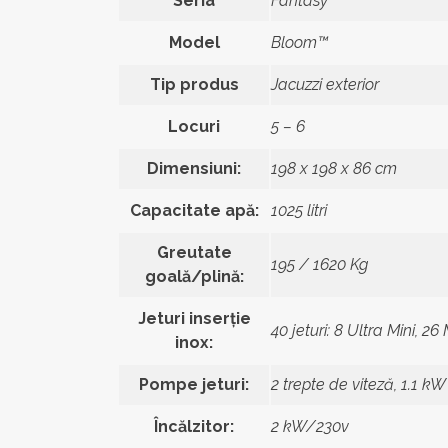
Seria
Fantasy
Model
Bloom™
Tip produs
Jacuzzi exterior
Locuri
5 – 6
Dimensiuni:
198 x 198 x 86 cm
Capacitate apă:
1025 litri
Greutate
195 / 1620 Kg
goală/plină:
Jeturi inserție
40 jeturi: 8 Ultra Mini, 26
inox:
Pompe jeturi:
2 trepte de viteză, 1.1 kW
Încălzitor:
2 kW/230v