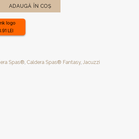
ADAUGĂ ÎN COȘ
.91 LEI
dera Spas®
,
Caldera Spas® Fantasy
,
Jacuzzi