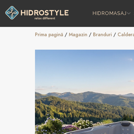
Skip
to
HIDROMASAJ
content
Prima pagină
/
Magazin
/
Branduri
/
Calder