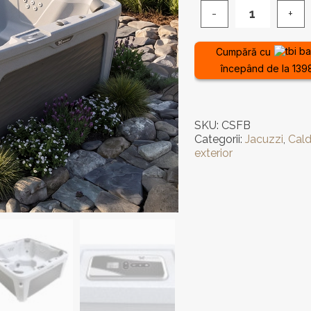
Cantitate
Jacuzzi
de
Cumpără cu
exterior
începând de la 1398
Caldera
Spas®
Bloom™
-
SKU:
CSFB
5
Categorii:
Jacuzzi
,
Cal
-
exterior
6
Locuri