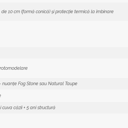
e 10 cm (formă conică) și protecție termică la îmbinare
n rotomodelare
nuanțe Fog Stone sau Natural Taupe
e
 cuva căzii + 5 ani structură