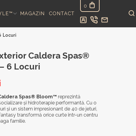
0
YLE™
MAGAZIN
CONTACT
 Locuri
xterior Caldera Spas®
– 6 Locuri
i
r Caldera Spas® Bloom™
reprezintă
 socializare și hidroterapie performantă. Cu o
uri și un sistem impresionant de 40 de jeturi,
antasy transformă orice curte într-un centru
eaga familie.