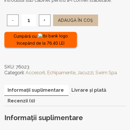
introdusă sub cabinet pentru a-i conferi stabilitate.
ADAUGĂ ÎN COȘ
Cantitate
Bară
de
Cumpără cu
susținere
începând de la 76.40 LEI
pentru
cada
cu
hidromasaj
SKU:
76023
Categorii:
Accesorii
,
Echipamente
,
Jacuzzi
,
Swim Spa
Informații suplimentare
Livrare și plată
Recenzii (0)
Informații suplimentare