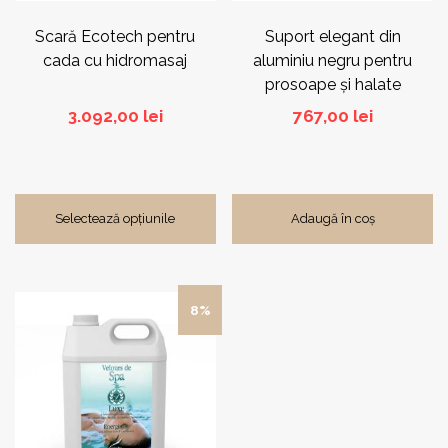
în
pagina
Scară Ecotech pentru
Suport elegant din
produsului.
cada cu hidromasaj
aluminiu negru pentru
prosoape și halate
3.092,00
lei
767,00
lei
Selectează opțiunile
Adaugă în coș
Acest
8%
produs
are
mai
multe
variații.
Opțiunile
pot