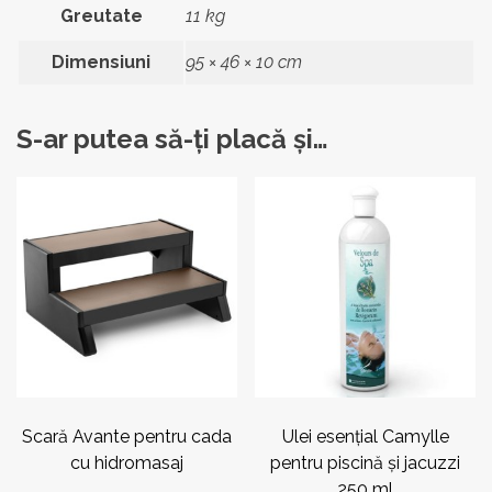
Greutate
11 kg
Dimensiuni
95 × 46 × 10 cm
S-ar putea să-ți placă și…
Acest
Acest
produs
produs
are
are
mai
mai
multe
multe
variații.
variații.
Opțiunile
Opțiunile
pot
pot
fi
fi
alese
alese
în
în
pagina
pagina
Scară Avante pentru cada
Ulei esențial Camylle
produsului.
produsului.
cu hidromasaj
pentru piscină și jacuzzi
250 ml