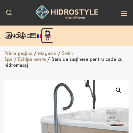
Skip
to
content
LANGUAGE
0
Prima pagină
/
Magazin
/
Swim
Spa
/
Echipamente
/ Bară de susținere pentru cada cu
hidromasaj