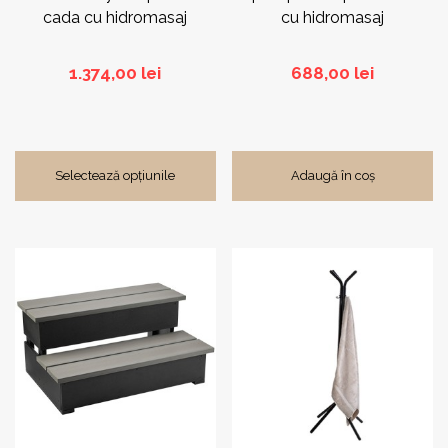
produsului.
cada cu hidromasaj
cu hidromasaj
1.374,00
lei
688,00
lei
Selectează opțiunile
Adaugă în coș
Acest
produs
are
mai
multe
variații.
Opțiunile
pot
fi
alese