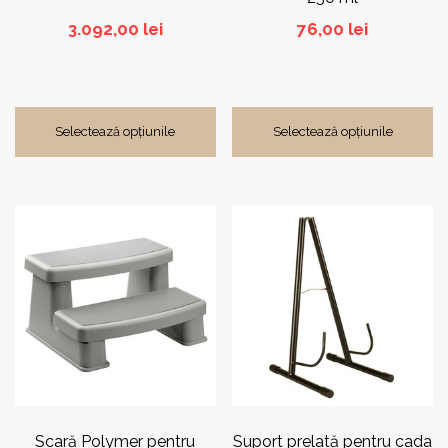
3.092,00
lei
76,00
lei
Selectează opțiunile
Selectează opțiunile
Acest
produs
are
mai
multe
variații.
Opțiunile
pot
fi
alese
în
pagina
Scară Polymer pentru
Suport prelată pentru cada