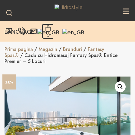
Skip
to
content
LANGUAGE
0
Prima pagină
/
Magazin
/
Branduri
/
Fantasy
Spas®
/ Cadă cu Hidromasaj Fantasy Spas® Entice
Premier – 5 Locuri
15%