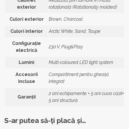
Cabinet
Realizată prin turnare în masă
exterior
rotațională (Rotationally molded)
Culori exterior
Brown, Charcoal
Culori interior
Arctic White, Sand, Taupe
Configurație
230 V, Plug&Play
electrică
Lumini
Multi-coloured LED light system
Accesorii
Compartiment pentru gheață
incluse
integrat
2 ani echipamente + 5 ani cuva căzii+
Garanții
5 ani structură
S-ar putea să-ți placă și…