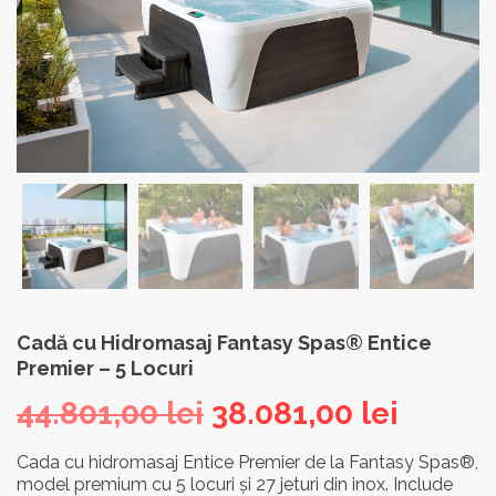
Cadă cu Hidromasaj Fantasy Spas® Entice
Premier – 5 Locuri
Prețul
Prețul
44.801,00
lei
38.081,00
lei
inițial
curen
Cada cu hidromasaj Entice Premier de la Fantasy Spas®,
model premium cu 5 locuri și 27 jeturi din inox. Include
a
este: