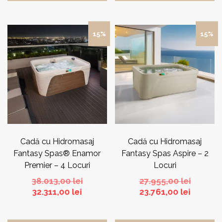
15%
15%
Cadă cu Hidromasaj
Cadă cu Hidromasaj
Fantasy Spas® Enamor
Fantasy Spas Aspire – 2
Premier – 4 Locuri
Locuri
Prețul
Prețul
38.013,00
lei
27.955,00
lei
Prețul
inițial
Prețul
inițial
32.311,00
lei
23.761,00
lei
curent
a
curent
a
este:
fost:
este:
fost: