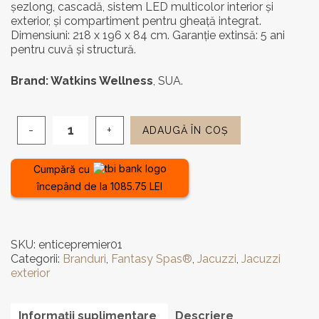
șezlong, cascadă, sistem LED multicolor interior și
fost:
38.081,
exterior, și compartiment pentru gheață integrat.
Dimensiuni: 218 x 196 x 84 cm. Garanție extinsă: 5 ani
44.801,00 lei.
pentru cuvă și structură.
Brand: Watkins Wellness
, SUA.
ADAUGĂ ÎN COȘ
Cantitate
Cadă
cu
Cumpără cu
Hidromasaj
începând de la 1085.75 LEI
Fantasy
Spas®
Entice
Premier
SKU:
enticepremier01
-
Categorii:
Branduri
,
Fantasy Spas®
,
Jacuzzi
,
Jacuzzi
5
exterior
Locuri
Informații suplimentare
Descriere