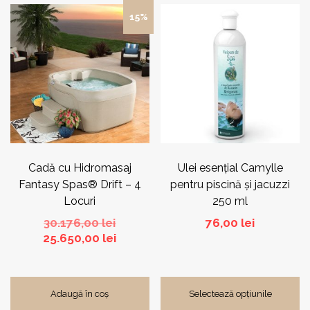
Acest
15%
produs
are
mai
multe
variații.
Opțiunile
pot
fi
alese
în
pagina
Cadă cu Hidromasaj
Ulei esențial Camylle
produsului.
Fantasy Spas® Drift – 4
pentru piscină și jacuzzi
Locuri
250 ml
Prețul
30.176,00
lei
76,00
lei
inițial
Prețul
25.650,00
lei
a
curent
fost:
este:
30.176,00 lei.
25.650,00 lei.
Adaugă în coș
Selectează opțiunile