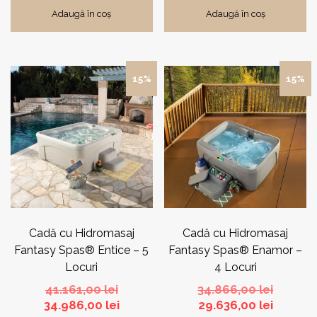
32.311,00 lei.
38.013,00 lei.
23.761,0
27.955,0
Adaugă în coș
Adaugă în coș
15%
15%
Cadă cu Hidromasaj
Cadă cu Hidromasaj
Fantasy Spas® Entice – 5
Fantasy Spas® Enamor –
Locuri
4 Locuri
Prețul
Prețul
41.161,00
lei
34.866,00
lei
inițial
Prețul
Prețul
inițial
34.986,00
lei
29.636,00
lei