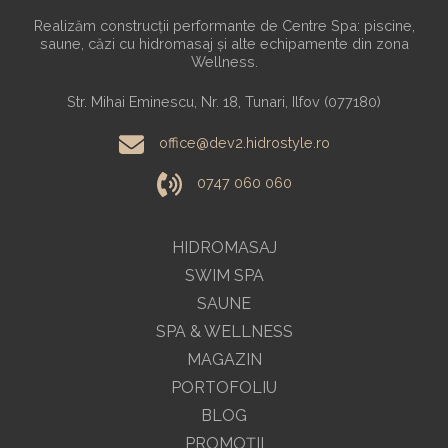
Realizăm construcții performante de Centre Spa: piscine,
saune, căzi cu hidromasaj și alte echipamente din zona
Wellness.
Str. Mihai Eminescu, Nr. 18, Tunari, Ilfov (077180)
office@dev2.hidrostyle.ro
0747 060 060
HIDROMASAJ
SWIM SPA
SAUNE
SPA & WELLNESS
MAGAZIN
PORTOFOLIU
BLOG
PROMOŢII