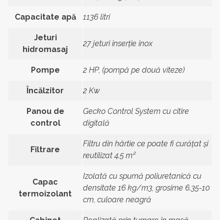
Capacitate apă
1136 litri
Jeturi
27 jeturi inserție inox
hidromasaj
Pompe
2 HP, (pompă pe două viteze)
Încălzitor
2 Kw
Panou de
Gecko Control System cu citire
control
digitală
Filtru din hârtie ce poate fi curățat și
Filtrare
reutilizat 4.5 m²
Izolată cu spumă poliuretanică cu
Capac
densitate 16 kg/m3, grosime 6.35-10
termoizolant
cm, culoare neagră