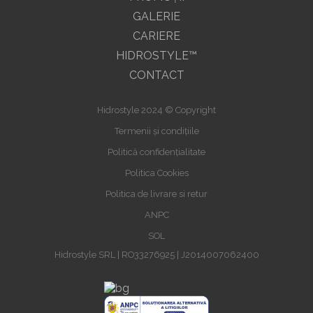
GALERIE
CARIERE
HIDROSTYLE™
CONTACT
Hidrostyle 2024 © Copyright
Termenii și condițiile
Politică confidențialitate
Politica Cookies
Politica de livrare si retur
ANPC
SOL
Hidrostyle SRL | RO33276925 | J2014007062400