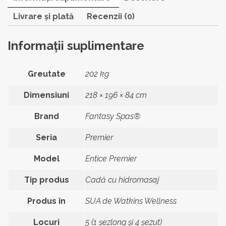
Livrare și plată
Recenzii (0)
Informații suplimentare
Greutate
202 kg
Dimensiuni
218 × 196 × 84 cm
Brand
Fantasy Spas®
Seria
Premier
Model
Entice Premier
Tip produs
Cadă cu hidromasaj
Produs în
SUA de Watkins Wellness
Locuri
5 (1 șezlong și 4 șezut)