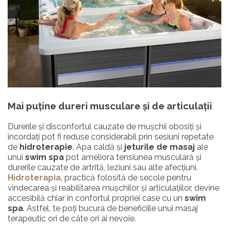
Mai puține dureri musculare și de articulații
Durerile și disconfortul cauzate de mușchii obosiți și
încordați pot fi reduse considerabil prin sesiuni repetate
de
hidroterapie
. Apa caldă și
jeturile de masaj
ale
unui
swim spa
pot ameliora tensiunea musculară și
durerile cauzate de artrită, leziuni sau alte afecțiuni.
Hidroterapia
, practică folosită de secole pentru
vindecarea și reabilitarea mușchilor și articulațiilor, devine
accesibilă chiar în confortul propriei case cu un
swim
spa
. Astfel, te poți bucura de beneficiile unui masaj
terapeutic ori de câte ori ai nevoie.