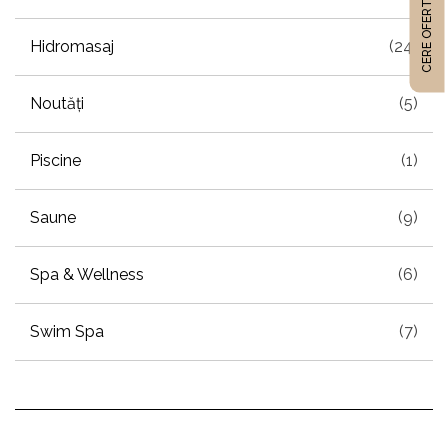
CERE OFERTĂ
Hidromasaj
(24)
Noutăți
(5)
Piscine
(1)
Saune
(9)
Spa & Wellness
(6)
Swim Spa
(7)