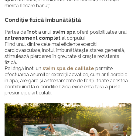
merită fiecare bănuț:
Condiție fizică îmbunătățită
Partea de
înot
a unui
swim spa
oferă posibilitatea unui
antrenament complet
al corpului.
Fiind unul dintre cele mai eficiente exerciții
cardiovasculare, înotul îmbunătățește starea generală,
stimulează pierderea în greutate și crește rezistența
fizică.
Pe lângă înot, un
swim spa de calitate
permite
efectuarea anumitor exerciții acvatice, cum ar fi aerobic
în apă, alergare și antrenamente de forță, toate acestea
contribuind la o condiție fizică excelentă fără a pune
presiune pe articulații.