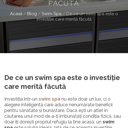
FĂCUTĂ
Acasă
/
Blog
/
Swim Spa
/
De ce un swim spa este o
investiție care merită făcută
De ce un swim spa este o investiție
care merită făcută
Investiția într-un
swim spa
nu este doar un lux, ci o
alegere inteligentă care aduce nenumărate beneficii
pentru sănătate și bunăstare. Dacă ești un atlet în
căutarea unui mod de a-ți îmbunătăți condiția fizică, sau
doar îți dorești propriul refugiu la tine acasă, un
swim
spa
este soluția ideală. Iată de ce această investiție