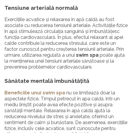
Tensiune arterială normală
Exercițiile acvatice și relaxarea în apă caldă au fost
asociate cu reducerea tensiunii arteriale. Activitățile fizice
în apă stimulează circulația sanguină și îmbunătățesc
funcția cardiovasculară. În plus, efectul relaxant al apei
calde contribuie la reducerea stresului, care este un
factor cunoscut pentru creșterea tensiunii arteriale. Prin
urmare, utilizarea regulată a unui
swim spa
poate ajuta
la menținerea unei tensiuni arteriale sănătoase și la
prevenirea problemelor cardiovasculare.
Sănătate mentală îmbunătățită
Beneficiile unui swim spa
nu se limitează doar la
aspectele fizice. Timpul petrecut în apa caldă, într-un
mediu liniștit poate avea efecte pozitive și asupra
sănătății mentale. Relaxarea în apă caldă ajută la
reducerea nivelului de stres și anxietate, oferind un
sentiment de calm și bunăstare. De asemenea, exercițiile
fizice, inclusiv cele acvatice, sunt cunoscute pentru