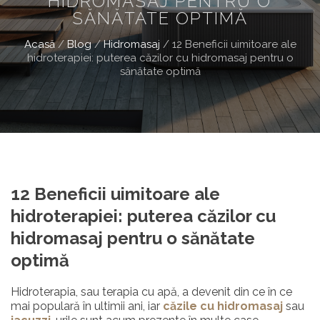
HIDROMASAJ PENTRU O
SĂNĂTATE OPTIMĂ
Acasă
/
Blog
/
Hidromasaj
/
12 Beneficii uimitoare ale
hidroterapiei: puterea căzilor cu hidromasaj pentru o
sănătate optimă
12 Beneficii uimitoare ale
hidroterapiei: puterea căzilor cu
hidromasaj pentru o sănătate
optimă
Hidroterapia, sau terapia cu apă, a devenit din ce în ce
mai populară în ultimii ani, iar
căzile cu hidromasaj
sau