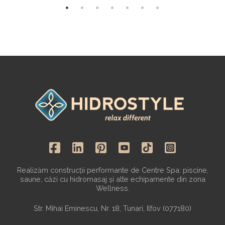
Realizăm construcții performante de Centre Spa: piscine,
saune, căzi cu hidromasaj și alte echipamente din zona
Wellness.
Str. Mihai Eminescu, Nr. 18, Tunari, Ilfov (077180)