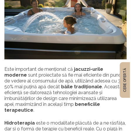
Este important de menționat că
jacuzzi-urile
CERE OFERTĂ
moderne
sunt proiectate să fie mai eficiente din punct
de vedere al consumului de apă, utilizând adesea cu 30-
50% mai puțină apă decât
băile tradiționale
. Această
eficiență se datorează tehnologiei avansate și
îmbunătățirilor de design care minimizează utilizarea
apei, maximizând în același timp
beneficiile
terapeutice
.
Hidroterapia
este o modalitate plăcută de a ne răsfăța,
dar si o formă de terapie cu beneficii reale. Cu o piață în