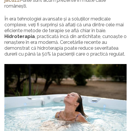
jacuzzi
-urile sunt acum prezente în multe case
românești.
În era tehnologiei avansate și a soluțiilor medicale
complexe, veți fi surprinși să aflați că una dintre cele mai
eficiente metode de terapie se află chiar în baie.
Hidroterapia
, practicată încă din antichitate, cunoaște o
renaștere în era modernă. Cercetările recente au
demonstrat că hidroterapia poate reduce severitatea
durerii cu până la 50% la pacienții care o practică regulat.