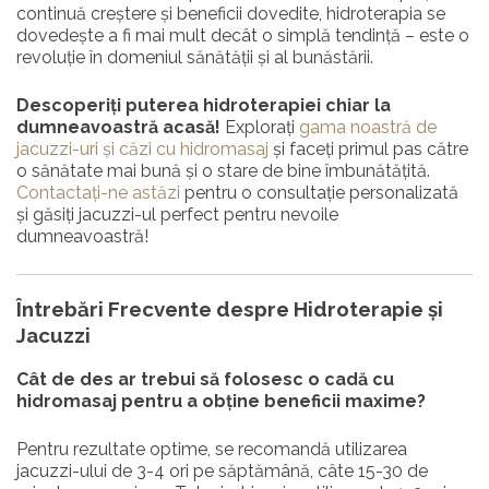
continuă creștere și beneficii dovedite, hidroterapia se
dovedește a fi mai mult decât o simplă tendință – este o
revoluție în domeniul sănătății și al bunăstării.
Descoperiți puterea hidroterapiei chiar la
dumneavoastră acasă!
Explorați
gama noastră de
jacuzzi-uri și căzi cu hidromasaj
și faceți primul pas către
o sănătate mai bună și o stare de bine îmbunătățită.
Contactați-ne astăzi
pentru o consultație personalizată
și găsiți jacuzzi-ul perfect pentru nevoile
dumneavoastră!
Întrebări Frecvente despre Hidroterapie și
Jacuzzi
Cât de des ar trebui să folosesc o cadă cu
hidromasaj pentru a obține beneficii maxime?
Pentru rezultate optime, se recomandă utilizarea
jacuzzi-ului de 3-4 ori pe săptămână, câte 15-30 de