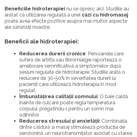
Beneficiile hidroterapiei
nu se opresc aici. Studiile au
arătat că utilizarea regulată a unei
căzi cu hidromasaj
poate avea efecte pozitive asupra mai multor aspecte
ale sănătății noastre.
Beneficii ale hidroterapiei:
Reducerea durerii cronice
: Persoanele care
suferă de artrită sau fibromialgie raportează o
ameliorare semnificativă a simptomelor după
sesiuni regulate de hidroterapie. Studiile arată o
reducere de 30-50% în severitatea durerii la
pacienții care utilizează hidroterapia în mod
regulat.
Îmbunătățirea calității somnului
: O baie caldă
înainte de culcare poate regla temperatura
corpului, pregătindu-l pentru un somn mai
odihnitor.
Reducerea stresului și anxietății
: Combinația
dintre căldură și masaj stimulează producția de
serotonină, un neurotransmițător asociat cu starea