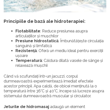
Principiile de bază ale hidroterapiei:
Flotabilitate
: Reduce presiunea asupra
articulațiilor și mușchilor
Presiune hidrostatică
: Îmbunătățește circulația
sanguină și limfatică
Rezistență
: Oferă un mediu ideal pentru exerciții
ușoare
Temperatură
: Căldura dilată vasele de sânge și
relaxează mușchii
Când vă scufundați într-un jacuzzi, corpul
dumneavoastră experimentează imediat efectele
acestor principii. Apa caldă, de obicei menținută la o
temperatură între 36°C și 40°C, începe să lucreze asupra
sistemului dumneavoastră muscular și circulator.
Jeturile de hidromasaj
adaugă un element