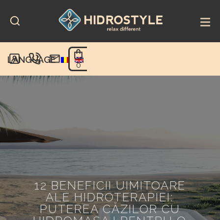
Skip
to
content
LANGUAGE
0
12 BENEFICII UIMITOARE
ALE HIDROTERAPIEI:
PUTEREA CĂZILOR CU