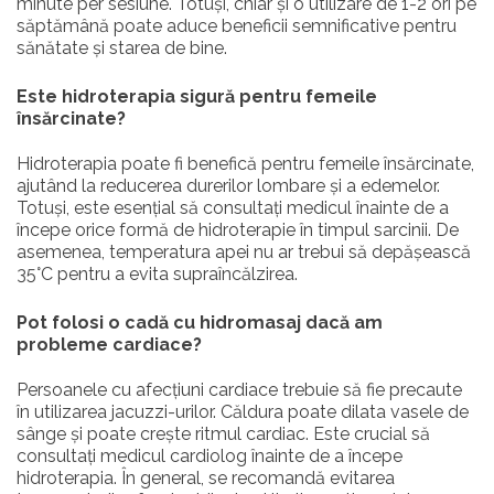
minute per sesiune. Totuși, chiar și o utilizare de 1-2 ori pe
săptămână poate aduce beneficii semnificative pentru
sănătate și starea de bine.
Este hidroterapia sigură pentru femeile
însărcinate?
Hidroterapia poate fi benefică pentru femeile însărcinate,
ajutând la reducerea durerilor lombare și a edemelor.
Totuși, este esențial să consultați medicul înainte de a
începe orice formă de hidroterapie în timpul sarcinii. De
asemenea, temperatura apei nu ar trebui să depășească
35°C pentru a evita supraîncălzirea.
Pot folosi o cadă cu hidromasaj dacă am
probleme cardiace?
Persoanele cu afecțiuni cardiace trebuie să fie precaute
în utilizarea jacuzzi-urilor. Căldura poate dilata vasele de
sânge și poate crește ritmul cardiac. Este crucial să
consultați medicul cardiolog înainte de a începe
hidroterapia. În general, se recomandă evitarea