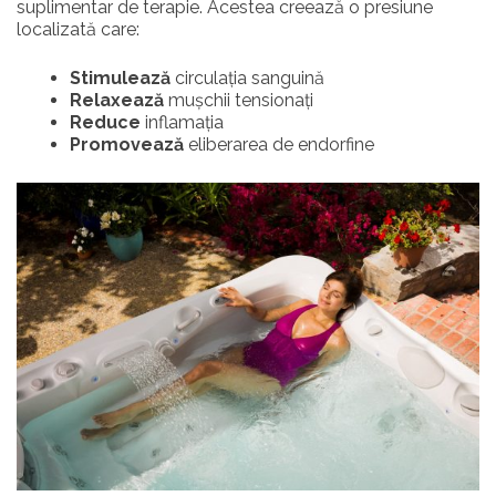
suplimentar de terapie. Acestea creează o presiune
localizată care:
Stimulează
circulația sanguină
Relaxează
mușchii tensionați
Reduce
inflamația
Promovează
eliberarea de endorfine